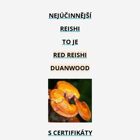
NEJÚČINNĚJŠÍ
REISHI
TO JE
RED REIS
HI
DUANWOOD
S CERTIFIKÁTY