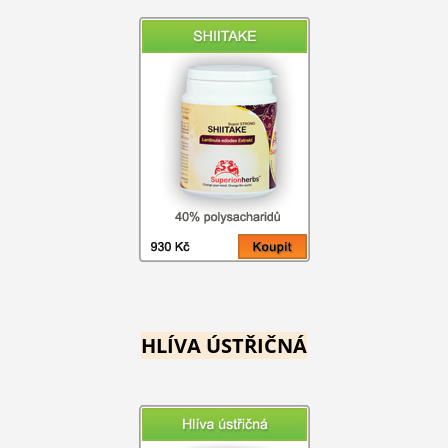
HLÍVA ÚSTŘIČNÁ