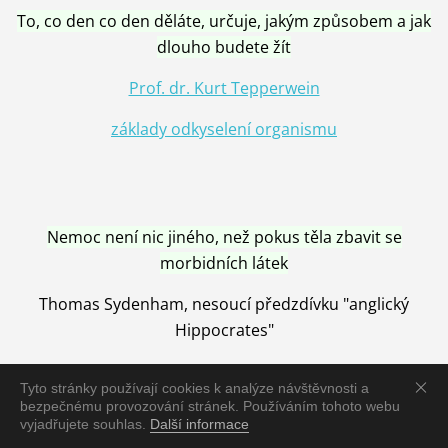
To, co den co den děláte, určuje, jakým způsobem a jak
dlouho budete žít
Prof. dr. Kurt Tepperwein
základy odkyselení organismu
Nemoc není nic jiného, než pokus těla zbavit se
morbidních látek
Thomas Sydenham, nesoucí předzdívku "anglický
Hippocrates"
Tyto stránky používají cookies k analýze návštěvnosti a
bezpečnému provozování stránek. Používáním tohoto webu
vyjadřujete souhlas.
Další informace
Nemoc je vyléčena jen pomocí Přírody, neutralizací a