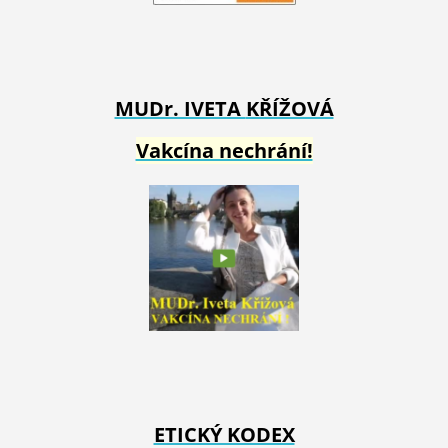
MUDr. IVETA
KŘÍŽOVÁ
Vakcína nechrání!
ETICKÝ KODEX