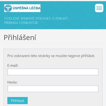
UCELENÉ WEBOVÉ STRÁNKY O ZDRAVÍ -
PŘÍRODA UZDRAVUJE
Přihlášení
Pro zobrazení této stránky se musíte nejprve přihlásit.
E-mail:
Heslo: