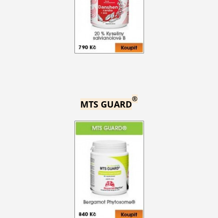
®
MTS GUARD