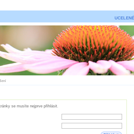
UCELENÉ
ášení
tránky se musíte nejprve přihlásit.