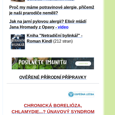
Proč my máme potravinové alergie, přičemž
je naši prarodiče neměli?
Jak na jarní pylovou alergii? Elixír mládí
Jana Hromady z Opavy -
video
Kniha "Netradiční bylinkář" -
Roman Kindl
(212 stran)
OVĚŘENÉ PŘÍRODNÍ PŘÍPRAVKY
CHRONICKÁ BORELIÓZA,
CHLAMYDIE...? ÚNAVOVÝ SYNDROM