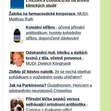
z REISHI
CORIOLUSU
na úrovni
a
klinických studií
Žaloba
na farmaceutické korporace,
MUDr.
Matthias Rath
Koloidní stříbro
- účinné přírodní
antibiotikum,
hustoty koloidního
stříbra, doporučené dávkování
Odstranění rtuti, hliníku a dalších
toxinů z těla, včetně p
revence
-
MUDr. Dietrich Klinghardt
Zblblo již lidstvo natolik,
že se nechá obelhat
pohádkami o vražedném oxidu uhličitém?
Jak na Parkinsona?
Glutathionem, Hericiem a
odstraněním neurotoxinů Chlorellou
Přírodní léčba pejsků versus
selhávající ortodoxní antibiotika
-
Coriolus + Kurkumin vítězí