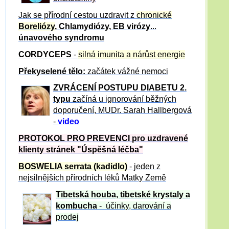
Jak se přírodní cestou uzdravit z
chronické
Boreliózy
, Chlamydiózy, EB virózy
...
únavového syndromu
CORDYCEPS
-
silná imunita a nárůst energie
Překyselené tělo:
začátek vážné nemoci
ZVRÁCE
NÍ POSTUPU DIABETU 2.
typu
začíná u ignorování běžných
doporučení, MUDr. Sarah Hallbergová
-
video
PROTOKOL PRO PREVENCI pro uzdravené
klienty
stránek "Úspěšná léčba"
BOSWELIA serrata (kadidlo)
- jeden z
nejsilnějších přírodních léků Matky Země
Tibetská houba, tibetské
krystaly
a
kombucha
- účinky, darování a
prodej