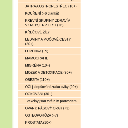
JÁTRA A OSTROPESTŘEC (10+)
KOUŘENÍ (+6 článků)
KREVNÍ SKUPINY, ZDRAVÍ A
VZTAHY, CRP TEST (+6)
KŘEČOVÉ ŽÍLY
LEDVINY A MOČOVÉ CESTY
(20+)
LUPÉNKA (+5)
MAMOGRAFIE
MIGRÉNA (10+)
MOZEK A DETOXIKACE (30+)
OBEZITA (110+)
OČI | zlepšování zraku cviky (20+)
OČKOVÁNÍ (30+)
..vakcíny jsou totálním podvodem
OPARY, PÁSOVÝ OPAR (+3)
OSTEOPORÓZA (+7)
PROSTATA (10+)