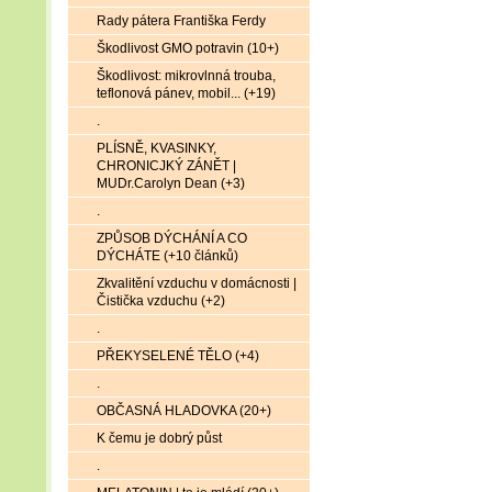
Rady pátera Františka Ferdy
Škodlivost GMO potravin (10+)
Škodlivost: mikrovlnná trouba,
teflonová pánev, mobil... (+19)
.
PLÍSNĚ, KVASINKY,
CHRONICJKÝ ZÁNĚT |
MUDr.Carolyn Dean (+3)
.
ZPŮSOB DÝCHÁNÍ A CO
DÝCHÁTE (+10 článků)
Zkvalitění vzduchu v domácnosti |
Čistička vzduchu (+2)
.
PŘEKYSELENÉ TĚLO (+4)
.
OBČASNÁ HLADOVKA (20+)
K čemu je dobrý půst
.