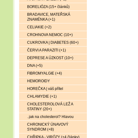
BORELIÓZA (15+ článků)
BRADAVICE, MATEŘSKÁ
ZNAMÉNKA (+1)
CELIAKIE (+2)
CROHNOVA NEMOC (10+)
CUKROVKA | DIABETES (60+)
ČERVI A PARAZITI (+1)
DEPRESE A ÚZKOST (10+)
DNA (+5)
FIBROMYALGIE (+4)
HEMOROIDY
HOREČKA | váš přítel
CHLAMYDIE (+1)
CHOLESTEROLOVÁ LEŽ A
STATINY (20+)
..jak na cholesterol? Hlavou
CHRONICKÝ ÚNAVOVÝ
SYNDROM (+8)
CHŘIPKA - VIRÓZY (+4 články)