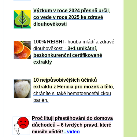
Výzkum v roce 2024 přesně určil,
co vede v roce 2025 ke zdravé
dlouhověkosti
100% REISHI
- houba mládí a zdravé
dlou
h
ověkosti -
3+1 unikátní,
bezkonkurenční certifikované
extrakty
10 nejpůsobivějších účinků
extraktu z Hericia pro mozek a tělo
,
chráníte si také hematoencefalickou
bariéru
Proč lituji přestěhování do domova
důchodců – 6 tvrdých pravd, které
musíte vědět!
-
video