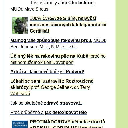
Léčte záněty a
ne Cholesterol
,
MUDr. Marc Sircus
100% ČAGA ze Sibiře, nejvyšší
množství účinných látek garantující
Certifikát
Mamografie způsobuje rakovinu prsu
,
MUDr.
Ben Johnson, M.D., N.M.D., D.O.
Účinný
lék na
rakovinu plic na Kubě
, proč ho
mít nemůžeme?
Leif Davenport
Artróza
- kmenové buňky -
Podvod!
Lékaři se sami uzdravili z Roztroušené
sklerózy
, prof. George Jelinek, dr. Terry
Wahlsová
Jak se skutečně
zdravě
stravovat...
Proč průběžně a
jak detoxikovat tělo
PROTINÁDOROVÝ účinek extraktů