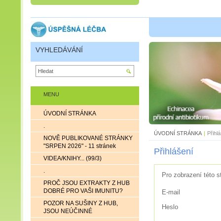
VYHLEDÁVÁNÍ
MENU
ÚVODNÍ STRÁNKA
.
ÚVODNÍ STRÁNKA
|
Přihl
NOVĚ PUBLIKOVANÉ STRÁNKY
"SRPEN 2026" - 11 stránek
Přihlášení
VIDEA/KNIHY... (99/3)
.
Pro zobrazení této s
PROČ JSOU EXTRAKTY Z HUB
DOBRÉ PRO VAŠI IMUNITU?
E-mail
POZOR NA SUŠINY Z HUB,
Heslo
JSOU NEÚČINNÉ