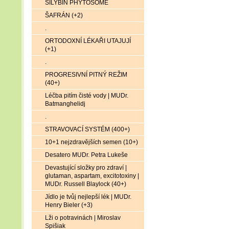
SILYBIN PHYTOSOME
ŠAFRÁN (+2)
.
ORTODOXNÍ LÉKAŘI UTAJUJÍ
(+1)
.
PROGRESIVNÍ PITNÝ REŽIM
(40+)
Léčba pitím čisté vody | MUDr.
Batmanghelidj
.
STRAVOVACÍ SYSTÉM (400+)
10+1 nejzdravějších semen (10+)
Desatero MUDr. Petra Lukeše
Devastující složky pro zdraví |
glutaman, aspartam, excitotoxiny |
MUDr. Russell Blaylock (40+)
Jídlo je tvůj nejlepší lék | MUDr.
Henry Bieler (+3)
Lži o potravinách | Miroslav
Spišiak