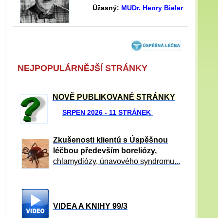
Úžasný:
MUDr. Henry Bieler
NEJPOPULÁRNĚJŠÍ STRÁNKY
NOVĚ PUBLIKOVANÉ STRÁNKY
SRPEN 2026 - 11 STRÁNEK
Zkušenosti klientů s Úspěšnou
léčbou především boreliózy,
chlamydiózy, únavového syndromu...
VIDEA A KNIHY 99/3