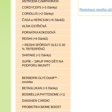
ANTRODIA CAMPHORATA
CORDYCEPS (+3 články)
Registrace nového uži
CORIOLUS (+2 články)
ČAGA a HERICIUM (+6 článků)
HLÍVA ÚSTŘIČNÁ
PORNATKA KOKOSOVÁ
REISHI (+6 článků)
+ REISHI SPÓROVÝ OLEJ S 30
% TRITERPÉNŮ
SHIITAKE (+2 články)
SUPÍK – SIRUP PRO DĚTI NA
PODPORU IMUNITY
.
BERBERIN GLYCOshift™ -
novinka
BETAGLUKAN (+3 články)
BOSWELLIA PHYTOSOME (+1)
DANSHEN CARDIO
PROBIOTIKA BIOME BOOST