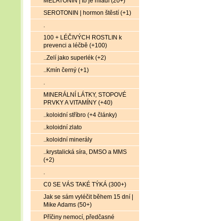
MELATONIN | to je mládí (20+)
SEROTONIN | hormon štěstí (+1)
.
100 + LÉČIVÝCH ROSTLIN k
prevenci a léčbě (+100)
..Zelí jako superlék (+2)
..Kmín černý (+1)
.
MINERÁLNÍ LÁTKY, STOPOVÉ
PRVKY A VITAMÍNY (+40)
..koloidní stříbro (+4 články)
..koloidní zlato
..koloidní minerály
..krystalická síra, DMSO a MMS
(+2)
.
C0 SE VÁS TAKÉ TÝKÁ (300+)
Jak se sám vyléčit během 15 dní |
Mike Adams (50+)
Příčiny nemocí, předčasné