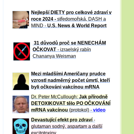
Nejlepší DIETY pro celkové zdraví v
roce 2024 -
středomořská, DASH a
MIND -
U.S. News & World Report
31 důvod
ů proč se NENECHÁM
OČKOVAT
- izraelský rabín
Chananya Weisman
Mezi mladšími Američany prudce
vzrostl nadměrný počet úmrtí, kteří
byli očkováni vakcínou mRNA
Dr. Peter
McCullough:
Jak přírodně
DETOXIKOVAT tělo PO OČKOVÁNÍ
mRNA vakcínou
(protokol) -
video
Devastující efekt pro zdraví
-
glutaman sodný, aspartam a další
excitotoxiny