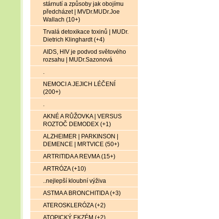
stárnutí a způsoby jak obojímu
předcházet | MVDr.MUDr.Joe
Wallach (10+)
Trvalá detoxikace toxinů | MUDr.
Dietrich Klinghardt (+4)
AIDS, HIV je podvod světového
rozsahu | MUDr.Sazonová
.
NEMOCI A JEJICH LÉČENÍ
(200+)
.
AKNÉ A RŮŽOVKA | VERSUS
ROZTOČ DEMODEX (+1)
ALZHEIMER | PARKINSON |
DEMENCE | MRTVICE (50+)
ARTRITIDA A REVMA (15+)
ARTRÓZA (+10)
..nejlepší kloubní výživa
ASTMA A BRONCHITIDA (+3)
ATEROSKLERÓZA (+2)
ATOPICKÝ EKZÉM (+2)