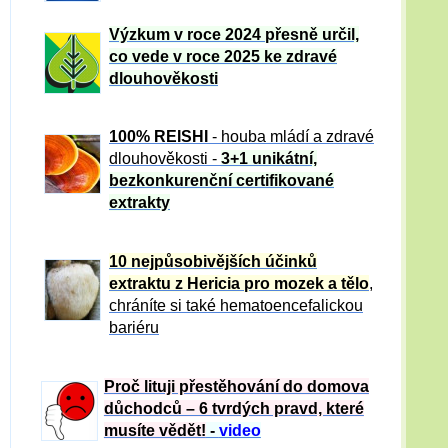
Výzkum v roce 2024 přesně určil,
co vede v roce 2025 ke zdravé
dlouhověkosti
100% REISHI
- houba mládí a zdravé
dlou
h
ověkosti -
3+1 unikátní,
bezkonkurenční certifikované
extrakty
10 nejpůsobivějších účinků
extraktu z Hericia pro mozek a tělo
,
chráníte si také hematoencefalickou
bariéru
Proč lituji přestěhování do domova
důchodců – 6 tvrdých pravd, které
musíte vědět!
-
video