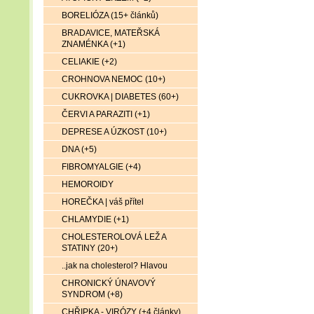
BORELIÓZA (15+ článků)
BRADAVICE, MATEŘSKÁ
ZNAMÉNKA (+1)
CELIAKIE (+2)
CROHNOVA NEMOC (10+)
CUKROVKA | DIABETES (60+)
ČERVI A PARAZITI (+1)
DEPRESE A ÚZKOST (10+)
DNA (+5)
FIBROMYALGIE (+4)
HEMOROIDY
HOREČKA | váš přítel
CHLAMYDIE (+1)
CHOLESTEROLOVÁ LEŽ A
STATINY (20+)
..jak na cholesterol? Hlavou
CHRONICKÝ ÚNAVOVÝ
SYNDROM (+8)
CHŘIPKA - VIRÓZY (+4 články)