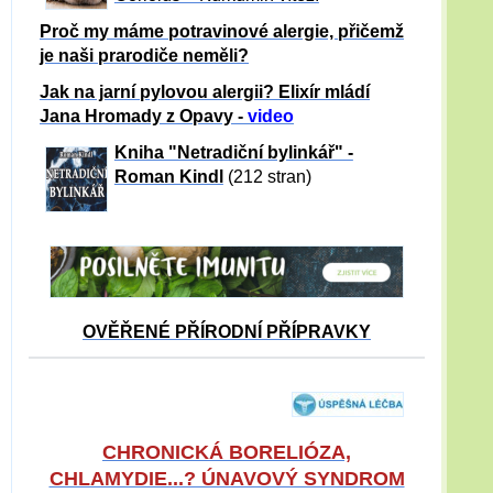
Proč my máme potravinové alergie, přičemž
je naši prarodiče neměli?
Jak na jarní pylovou alergii? Elixír mládí
Jana Hromady z Opavy -
video
Kniha "Netradiční bylinkář" -
Roman Kindl
(212 stran)
OVĚŘENÉ PŘÍRODNÍ PŘÍPRAVKY
CHRONICKÁ BORELIÓZA,
CHLAMYDIE...? ÚNAVOVÝ SYNDROM