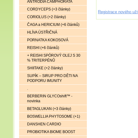
ANTRODIA CAMPHORATA
CORDYCEPS (+3 články)
Registrace nového uži
CORIOLUS (+2 články)
ČAGA a HERICIUM (+6 článků)
HLÍVA ÚSTŘIČNÁ
PORNATKA KOKOSOVÁ
REISHI (+6 článků)
+ REISHI SPÓROVÝ OLEJ S 30
% TRITERPÉNŮ
SHIITAKE (+2 články)
SUPÍK – SIRUP PRO DĚTI NA
PODPORU IMUNITY
.
BERBERIN GLYCOshift™ -
novinka
BETAGLUKAN (+3 články)
BOSWELLIA PHYTOSOME (+1)
DANSHEN CARDIO
PROBIOTIKA BIOME BOOST