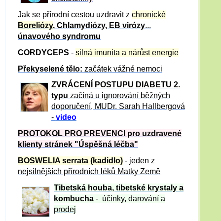
Jak se přírodní cestou uzdravit z
chronické
Boreliózy
, Chlamydiózy, EB virózy
...
únavového syndromu
CORDYCEPS
-
silná imunita a nárůst energie
Překyselené tělo:
začátek vážné nemoci
ZVRÁCE
NÍ POSTUPU DIABETU 2.
typu
začíná u ignorování běžných
doporučení, MUDr. Sarah Hallbergová
-
video
PROTOKOL PRO PREVENCI pro uzdravené
klienty
stránek "Úspěšná léčba"
BOSWELIA serrata (kadidlo)
- jeden z
nejsilnějších přírodních léků Matky Země
Tibetská houba, tibetské
krystaly
a
kombucha
- účinky, darování a
prodej