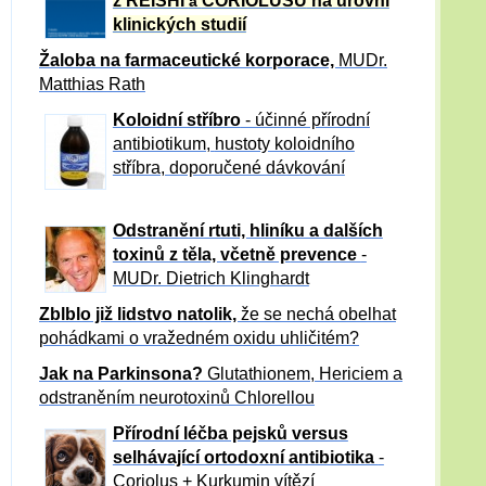
z REISHI
CORIOLUSU
na úrovni
a
klinických studií
Žaloba
na farmaceutické korporace,
MUDr.
Matthias Rath
Koloidní stříbro
- účinné přírodní
antibiotikum,
hustoty koloidního
stříbra, doporučené dávkování
Odstranění rtuti, hliníku a dalších
toxinů z těla, včetně p
revence
-
MUDr. Dietrich Klinghardt
Zblblo již lidstvo natolik,
že se nechá obelhat
pohádkami o vražedném oxidu uhličitém?
Jak na Parkinsona?
Glutathionem, Hericiem a
odstraněním neurotoxinů Chlorellou
Přírodní léčba pejsků versus
selhávající ortodoxní antibiotika
-
Coriolus + Kurkumin vítězí