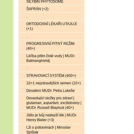
SILYBIN PHYTOSOME
ŠAFRÁN (+2)
.
ORTODOXNÍ LÉKAŘI UTAJUJÍ
(+1)
.
PROGRESIVNÍ PITNÝ REŽIM
(40+)
Léčba pitím čisté vody | MUDr.
Batmanghelidj
.
STRAVOVACÍ SYSTÉM (400+)
10+1 nejzdravějších semen (10+)
Desatero MUDr. Petra Lukeše
Devastující složky pro zdraví |
glutaman, aspartam, excitotoxiny |
MUDr. Russell Blaylock (40+)
Jídlo je tvůj nejlepší lék | MUDr.
Henry Bieler (+3)
Lži o potravinách | Miroslav
Spišiak