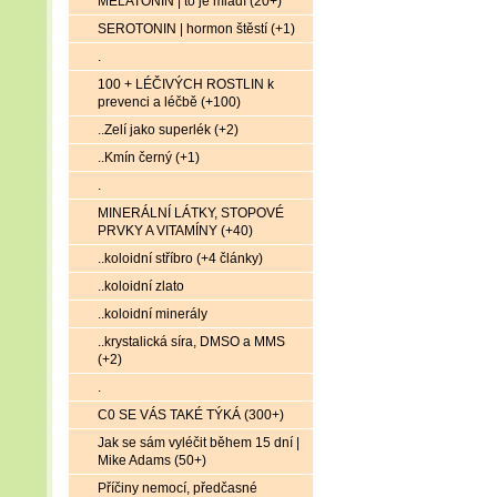
MELATONIN | to je mládí (20+)
SEROTONIN | hormon štěstí (+1)
.
100 + LÉČIVÝCH ROSTLIN k
prevenci a léčbě (+100)
..Zelí jako superlék (+2)
..Kmín černý (+1)
.
MINERÁLNÍ LÁTKY, STOPOVÉ
PRVKY A VITAMÍNY (+40)
..koloidní stříbro (+4 články)
..koloidní zlato
..koloidní minerály
..krystalická síra, DMSO a MMS
(+2)
.
C0 SE VÁS TAKÉ TÝKÁ (300+)
Jak se sám vyléčit během 15 dní |
Mike Adams (50+)
Příčiny nemocí, předčasné