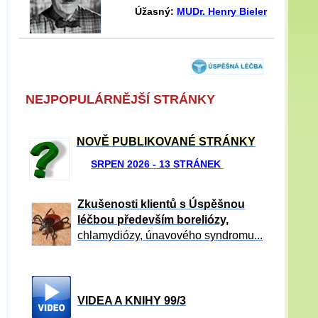
Úžasný:
MUDr. Henry Bieler
NEJPOPULÁRNĚJŠÍ STRÁNKY
NOVĚ PUBLIKOVANÉ STRÁNKY
SRPEN 2026 - 13 STRÁNEK
Zkušenosti klientů s Úspěšnou
léčbou především boreliózy,
chlamydiózy, únavového syndromu...
VIDEA A KNIHY 99/3