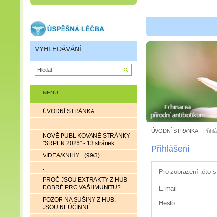
VYHLEDÁVÁNÍ
MENU
ÚVODNÍ STRÁNKA
.
ÚVODNÍ STRÁNKA
|
Přihl
NOVĚ PUBLIKOVANÉ STRÁNKY
"SRPEN 2026" - 13 stránek
Přihlášení
VIDEA/KNIHY... (99/3)
.
Pro zobrazení této s
PROČ JSOU EXTRAKTY Z HUB
DOBRÉ PRO VAŠI IMUNITU?
E-mail
POZOR NA SUŠINY Z HUB,
Heslo
JSOU NEÚČINNÉ