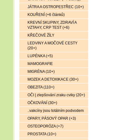
JÁTRA A OSTROPESTŘEC (10+)
KOUŘENÍ (+6 článků)
KREVNÍ SKUPINY, ZDRAVÍ A
VZTAHY, CRP TEST (+6)
KŘEČOVÉ ŽÍLY
LEDVINY A MOČOVÉ CESTY
(20+)
LUPÉNKA (+5)
MAMOGRAFIE
MIGRÉNA (10+)
MOZEK A DETOXIKACE (30+)
OBEZITA (110+)
OČI | zlepšování zraku cviky (20+)
OČKOVÁNÍ (30+)
..vakcíny jsou totálním podvodem
OPARY, PÁSOVÝ OPAR (+3)
OSTEOPORÓZA (+7)
PROSTATA (10+)