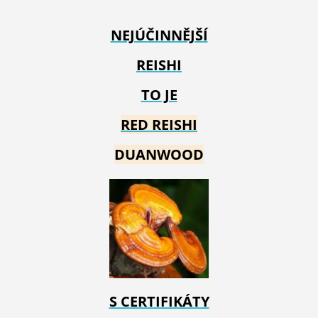
NEJÚČINNĚJŠÍ
REISHI
TO JE
RED REIS
HI
DUANWOOD
S CERTIFIKÁTY