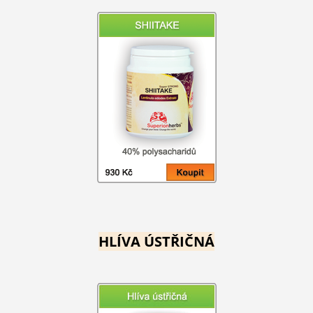
HLÍVA ÚSTŘIČNÁ