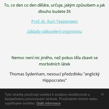
To, co den co den děláte, určuje, jakým způsobem a jak
dlouho budete žít
Prof. dr. Kurt Tepperwein
základy odkyselení organismu
Nemoc není nic jiného, než pokus těla zbavit se
morbidních látek
Thomas Sydenham, nesoucí předzdívku "anglický
Hippocrates"
Tyto stránky používají cookies k analýze návštěvnosti a
bezpečnému provozování stránek. Používáním tohoto webu
vyjadřujete souhlas.
Další informace
Nemoc je vyléčena jen pomocí Přírody, neutralizací a