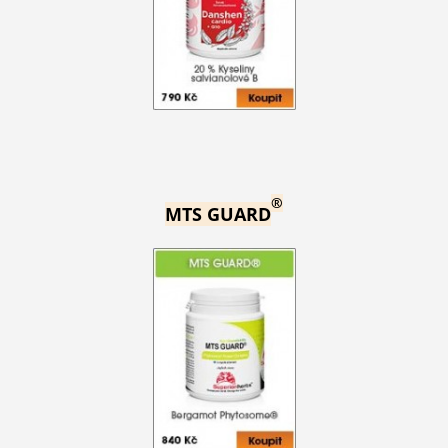
®
MTS GUARD