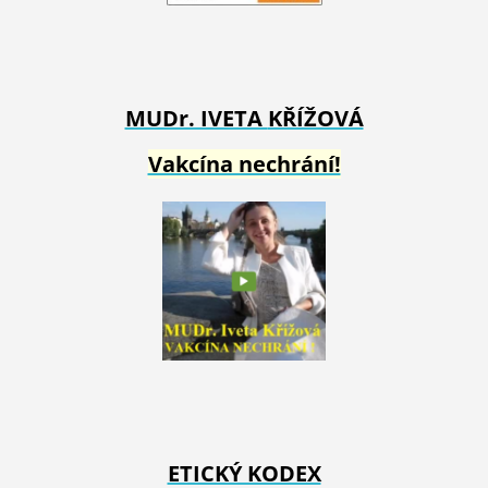
MUDr. IVETA
KŘÍŽOVÁ
Vakcína nechrání!
ETICKÝ KODEX