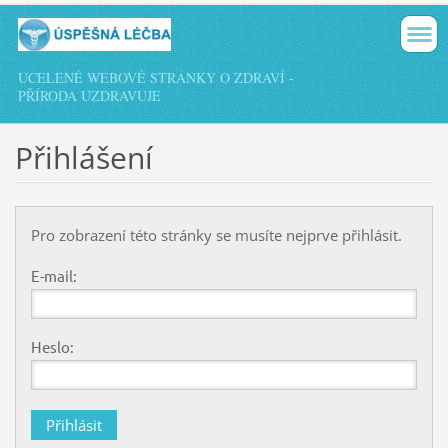
UCELENÉ WEBOVÉ STRÁNKY O ZDRAVÍ -
PŘÍRODA UZDRAVUJE
Přihlášení
Pro zobrazení této stránky se musíte nejprve přihlásit.
E-mail:
Heslo: