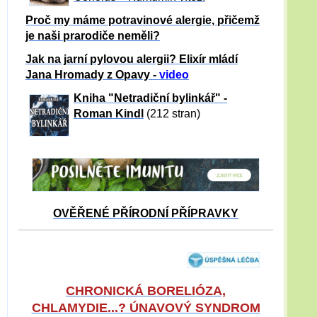
Proč my máme potravinové alergie, přičemž
je naši prarodiče neměli?
Jak na jarní pylovou alergii? Elixír mládí
Jana Hromady z Opavy -
video
Kniha "Netradiční bylinkář" -
Roman Kindl
(212 stran)
OVĚŘENÉ PŘÍRODNÍ PŘÍPRAVKY
CHRONICKÁ BORELIÓZA,
CHLAMYDIE...? ÚNAVOVÝ SYNDROM