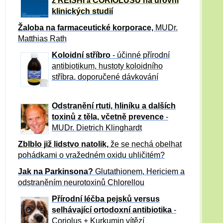
z REISHI
CORIOLUSU
na úrovni
a
klinických studií
Žaloba
na farmaceutické korporace,
MUDr.
Matthias Rath
Koloidní stříbro
- účinné přírodní
antibiotikum,
hustoty koloidního
stříbra, doporučené dávkování
Odstranění rtuti, hliníku a dalších
toxinů z těla, včetně p
revence
-
MUDr. Dietrich Klinghardt
Zblblo již lidstvo natolik,
že se nechá obelhat
pohádkami o vražedném oxidu uhličitém?
Jak na Parkinsona?
Glutathionem, Hericiem a
odstraněním neurotoxinů Chlorellou
Přírodní léčba pejsků versus
selhávající ortodoxní antibiotika
-
Coriolus + Kurkumin vítězí