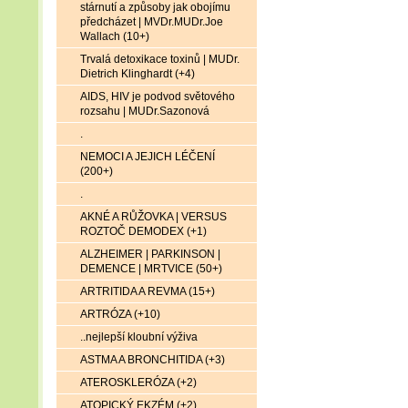
stárnutí a způsoby jak obojímu
předcházet | MVDr.MUDr.Joe
Wallach (10+)
Trvalá detoxikace toxinů | MUDr.
Dietrich Klinghardt (+4)
AIDS, HIV je podvod světového
rozsahu | MUDr.Sazonová
.
NEMOCI A JEJICH LÉČENÍ
(200+)
.
AKNÉ A RŮŽOVKA | VERSUS
ROZTOČ DEMODEX (+1)
ALZHEIMER | PARKINSON |
DEMENCE | MRTVICE (50+)
ARTRITIDA A REVMA (15+)
ARTRÓZA (+10)
..nejlepší kloubní výživa
ASTMA A BRONCHITIDA (+3)
ATEROSKLERÓZA (+2)
ATOPICKÝ EKZÉM (+2)