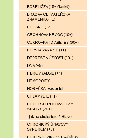
BORELIÓZA (15+ článků)
BRADAVICE, MATEŘSKÁ
ZNAMÉNKA (+1)
CELIAKIE (+2)
CROHNOVA NEMOC (10+)
CUKROVKA | DIABETES (60+)
ČERVI A PARAZITI (+1)
DEPRESE A ÚZKOST (10+)
DNA (+5)
FIBROMYALGIE (+4)
HEMOROIDY
HOREČKA | váš přítel
CHLAMYDIE (+1)
CHOLESTEROLOVÁ LEŽ A
STATINY (20+)
..jak na cholesterol? Hlavou
CHRONICKÝ ÚNAVOVÝ
SYNDROM (+8)
CHŘIPKA - VIRÓZY (+4 články)