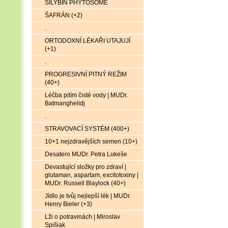
SILYBIN PHYTOSOME
ŠAFRÁN (+2)
.
ORTODOXNÍ LÉKAŘI UTAJUJÍ
(+1)
.
PROGRESIVNÍ PITNÝ REŽIM
(40+)
Léčba pitím čisté vody | MUDr.
Batmanghelidj
.
STRAVOVACÍ SYSTÉM (400+)
10+1 nejzdravějších semen (10+)
Desatero MUDr. Petra Lukeše
Devastující složky pro zdraví |
glutaman, aspartam, excitotoxiny |
MUDr. Russell Blaylock (40+)
Jídlo je tvůj nejlepší lék | MUDr.
Henry Bieler (+3)
Lži o potravinách | Miroslav
Spišiak