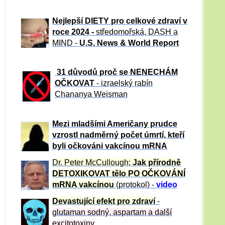
Nejlepší DIETY pro celkové zdraví v
roce 2024 -
středomořská, DASH a
MIND -
U.S. News & World Report
31 důvod
ů proč se NENECHÁM
OČKOVAT
- izraelský rabín
Chananya Weisman
Mezi mladšími Američany prudce
vzrostl nadměrný počet úmrtí, kteří
byli očkováni vakcínou mRNA
Dr. Peter
McCullough:
Jak přírodně
DETOXIKOVAT tělo PO OČKOVÁNÍ
mRNA vakcínou
(protokol) -
video
Devastující efekt pro zdraví
-
glutaman sodný, aspartam a další
excitotoxiny