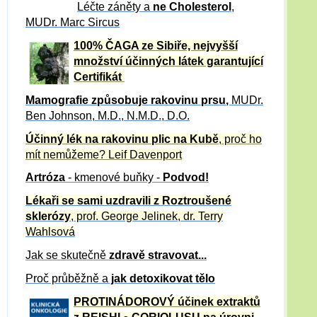
Léčte záněty a
ne Cholesterol
,
MUDr. Marc Sircus
100% ČAGA ze Sibiře, nejvyšší
množství účinných látek garantující
Certifikát
Mamografie způsobuje rakovinu prsu
,
MUDr.
Ben Johnson, M.D., N.M.D., D.O.
Účinný
lék na
rakovinu plic na Kubě
, proč ho
mít nemůžeme?
Leif Davenport
Artróza
- kmenové buňky -
Podvod!
Lékaři se sami uzdravili z Roztroušené
sklerózy
, prof. George Jelinek, dr. Terry
Wahlsová
Jak se skutečně
zdravě
stravovat...
Proč průběžně a
jak detoxikovat tělo
PROTINÁDOROVÝ účinek extraktů