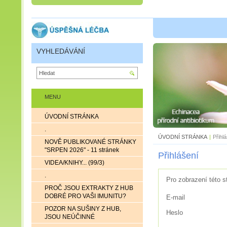
VYHLEDÁVÁNÍ
MENU
ÚVODNÍ STRÁNKA
.
ÚVODNÍ STRÁNKA
|
Přihl
NOVĚ PUBLIKOVANÉ STRÁNKY
"SRPEN 2026" - 11 stránek
Přihlášení
VIDEA/KNIHY... (99/3)
.
Pro zobrazení této s
PROČ JSOU EXTRAKTY Z HUB
DOBRÉ PRO VAŠI IMUNITU?
E-mail
POZOR NA SUŠINY Z HUB,
Heslo
JSOU NEÚČINNÉ