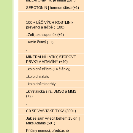
MELATONIN | to je mládí (20+)
SEROTONIN | hormon štěstí (+1)
.
100 + LÉČIVÝCH ROSTLIN k
prevenci a léčbě (+100)
..Zelí jako superlék (+2)
..Kmín černý (+1)
.
MINERÁLNÍ LÁTKY, STOPOVÉ
PRVKY A VITAMÍNY (+40)
..koloidní stříbro (+4 články)
..koloidní zlato
..koloidní minerály
..krystalická síra, DMSO a MMS
(+2)
.
C0 SE VÁS TAKÉ TÝKÁ (300+)
Jak se sám vyléčit během 15 dní |
Mike Adams (50+)
Příčiny nemocí, předčasné