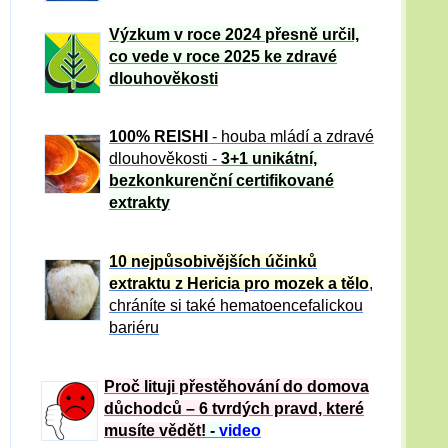
Výzkum v roce 2024 přesně určil,
co vede v roce 2025 ke zdravé
dlouhověkosti
100% REISHI
- houba mládí a zdravé
dlou
h
ověkosti -
3+1 unikátní,
bezkonkurenční certifikované
extrakty
10 nejpůsobivějších účinků
extraktu z Hericia pro mozek a tělo
,
chráníte si také hematoencefalickou
bariéru
Proč lituji přestěhování do domova
důchodců – 6 tvrdých pravd, které
musíte vědět!
-
video