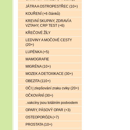
JÁTRA A OSTROPESTŘEC (10+)
KOUŘENÍ (+6 článků)
KREVNÍ SKUPINY, ZDRAVÍ A
VZTAHY, CRP TEST (+6)
KŘEČOVÉ ŽÍLY
LEDVINY A MOČOVÉ CESTY
(20+)
LUPÉNKA (+5)
MAMOGRAFIE
MIGRÉNA (10+)
MOZEK A DETOXIKACE (30+)
OBEZITA (110+)
OČI | zlepšování zraku cviky (20+)
OČKOVÁNÍ (30+)
..vakcíny jsou totálním podvodem
OPARY, PÁSOVÝ OPAR (+3)
OSTEOPORÓZA (+7)
PROSTATA (10+)