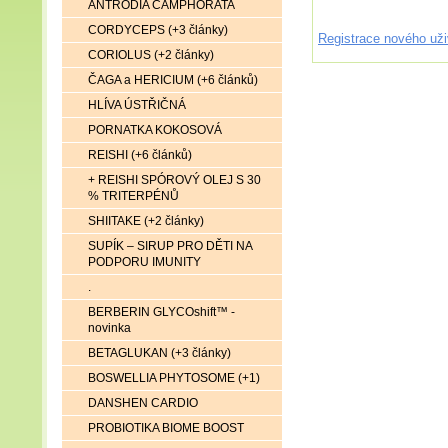
ANTRODIA CAMPHORATA
CORDYCEPS (+3 články)
Registrace nového uži
CORIOLUS (+2 články)
ČAGA a HERICIUM (+6 článků)
HLÍVA ÚSTŘIČNÁ
PORNATKA KOKOSOVÁ
REISHI (+6 článků)
+ REISHI SPÓROVÝ OLEJ S 30
% TRITERPÉNŮ
SHIITAKE (+2 články)
SUPÍK – SIRUP PRO DĚTI NA
PODPORU IMUNITY
.
BERBERIN GLYCOshift™ -
novinka
BETAGLUKAN (+3 články)
BOSWELLIA PHYTOSOME (+1)
DANSHEN CARDIO
PROBIOTIKA BIOME BOOST