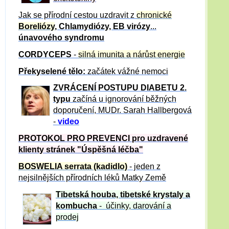
Jak se přírodní cestou uzdravit z
chronické
Boreliózy
, Chlamydiózy, EB virózy
...
únavového syndromu
CORDYCEPS
-
silná imunita a nárůst energie
Překyselené tělo:
začátek vážné nemoci
ZVRÁCE
NÍ POSTUPU DIABETU 2.
typu
začíná u ignorování běžných
doporučení, MUDr. Sarah Hallbergová
-
video
PROTOKOL PRO PREVENCI pro uzdravené
klienty
stránek "Úspěšná léčba"
BOSWELIA serrata (kadidlo)
- jeden z
nejsilnějších přírodních léků Matky Země
Tibetská houba, tibetské
krystaly
a
kombucha
- účinky, darování a
prodej