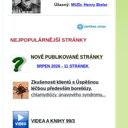
Úžasný:
MUDr. Henry Bieler
NEJPOPULÁRNĚJŠÍ STRÁNKY
NOVĚ PUBLIKOVANÉ STRÁNKY
SRPEN 2026 - 11 STRÁNEK
Zkušenosti klientů s Úspěšnou
léčbou především boreliózy,
chlamydiózy, únavového syndromu...
VIDEA A KNIHY 99/3