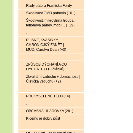
Rady pátera Františka Ferdy
Škodlivost GMO potravin (10+)
Škodlivost: mikrovlnná trouba,
teflonová pánev, mobil... (+19)
.
PLÍSNĚ, KVASINKY,
CHRONICJKÝ ZÁNĚT |
MUDr.Carolyn Dean (+3)
.
ZPŮSOB DÝCHÁNÍ A CO
DÝCHÁTE (+10 článků)
Zkvalitění vzduchu v domácnosti |
Čistička vzduchu (+2)
.
PŘEKYSELENÉ TĚLO (+4)
.
OBČASNÁ HLADOVKA (20+)
K čemu je dobrý půst
.