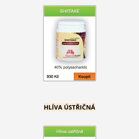
HLÍVA ÚSTŘIČNÁ