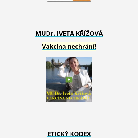
MUDr. IVETA
KŘÍŽOVÁ
Vakcína nechrání!
ETICKÝ KODEX