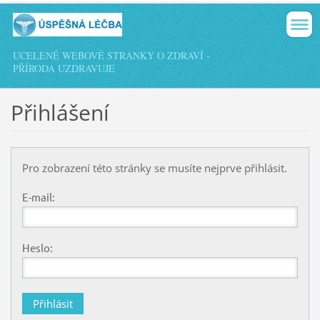
UCELENÉ WEBOVÉ STRÁNKY O ZDRAVÍ -
PŘÍRODA UZDRAVUJE
Přihlášení
Pro zobrazení této stránky se musíte nejprve přihlásit.
E-mail:
Heslo: