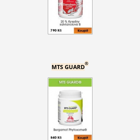
®
MTS GUARD