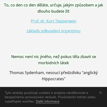
To, co den co den děláte, určuje, jakým způsobem a jak
dlouho budete žít
Prof. dr. Kurt Tepperwein
základy odkyselení organismu
Nemoc není nic jiného, než pokus těla zbavit se
morbidních látek
Thomas Sydenham, nesoucí předzdívku "anglický
Hippocrates"
Tyto stránky používají cookies k analýze návštěvnosti a
bezpečnému provozování stránek. Používáním tohoto webu
vyjadřujete souhlas.
Další informace
Nemoc je vyléčena jen pomocí Přírody, neutralizací a