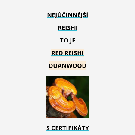
NEJÚČINNĚJŠÍ
REISHI
TO JE
RED REIS
HI
DUANWOOD
S CERTIFIKÁTY