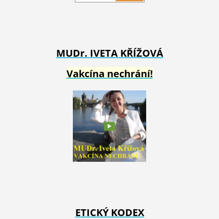
MUDr. IVETA
KŘÍŽOVÁ
Vakcína nechrání!
ETICKÝ KODEX