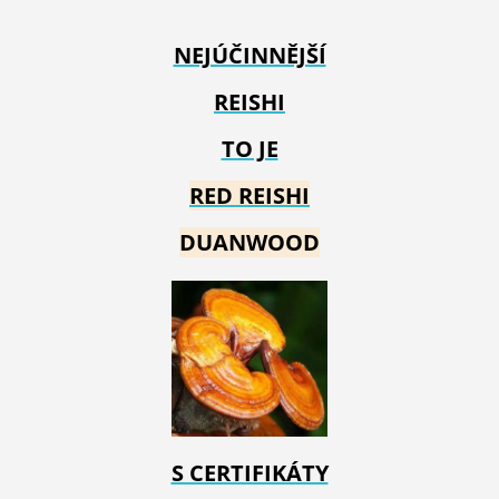
NEJÚČINNĚJŠÍ
REISHI
TO JE
RED REIS
HI
DUANWOOD
S CERTIFIKÁTY