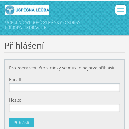
UCELENÉ WEBOVÉ STRÁNKY O ZDRAVÍ -
PŘÍRODA UZDRAVUJE
Přihlášení
Pro zobrazení této stránky se musíte nejprve přihlásit.
E-mail:
Heslo: