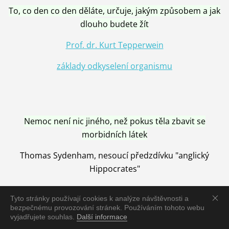
To, co den co den děláte, určuje, jakým způsobem a jak
dlouho budete žít
Prof. dr. Kurt Tepperwein
základy odkyselení organismu
Nemoc není nic jiného, než pokus těla zbavit se
morbidních látek
Thomas Sydenham, nesoucí předzdívku "anglický
Hippocrates"
Tyto stránky používají cookies k analýze návštěvnosti a
bezpečnému provozování stránek. Používáním tohoto webu
vyjadřujete souhlas.
Další informace
Nemoc je vyléčena jen pomocí Přírody, neutralizací a