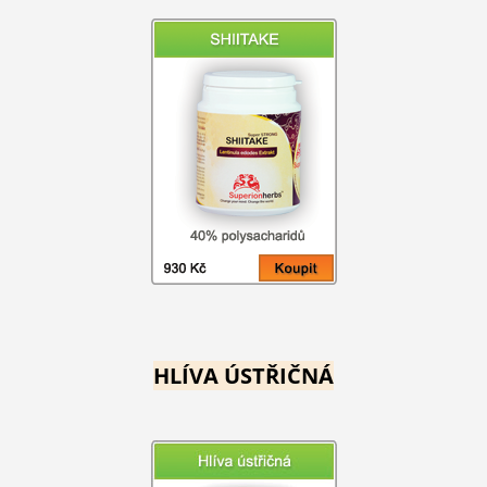
HLÍVA ÚSTŘIČNÁ