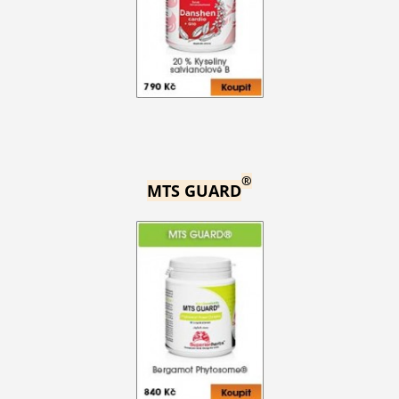
®
MTS GUARD