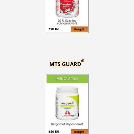
®
MTS GUARD