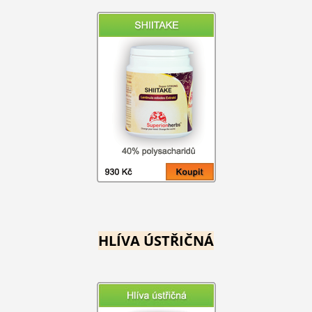
HLÍVA ÚSTŘIČNÁ