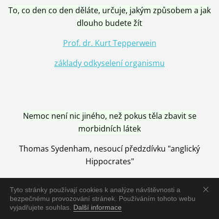
To, co den co den děláte, určuje, jakým způsobem a jak
dlouho budete žít
Prof. dr. Kurt Tepperwein
základy odkyselení organismu
Nemoc není nic jiného, než pokus těla zbavit se
morbidních látek
Thomas Sydenham, nesoucí předzdívku "anglický
Hippocrates"
Tyto stránky používají cookies k analýze návštěvnosti a
bezpečnému provozování stránek. Používáním tohoto webu
vyjadřujete souhlas.
Další informace
Nemoc je vyléčena jen pomocí Přírody, neutralizací a