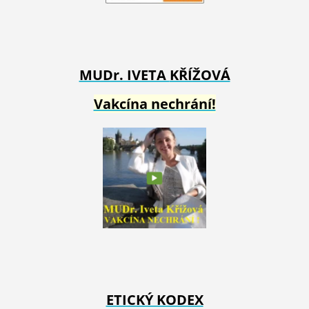
MUDr. IVETA
KŘÍŽOVÁ
Vakcína nechrání!
ETICKÝ KODEX