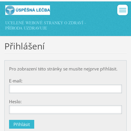
UCELENÉ WEBOVÉ STRÁNKY O ZDRAVÍ -
PŘÍRODA UZDRAVUJE
Přihlášení
Pro zobrazení této stránky se musíte nejprve přihlásit.
E-mail:
Heslo: