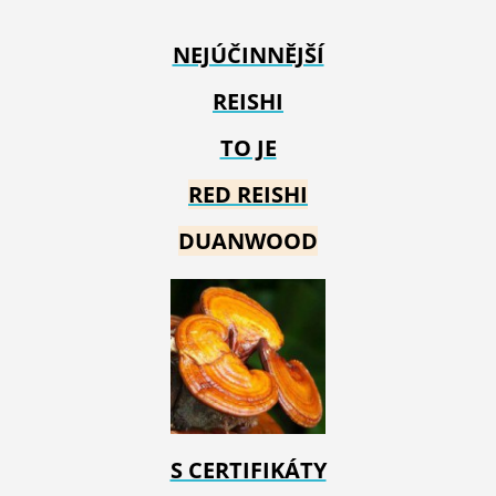
NEJÚČINNĚJŠÍ
REISHI
TO JE
RED REIS
HI
DUANWOOD
S CERTIFIKÁTY