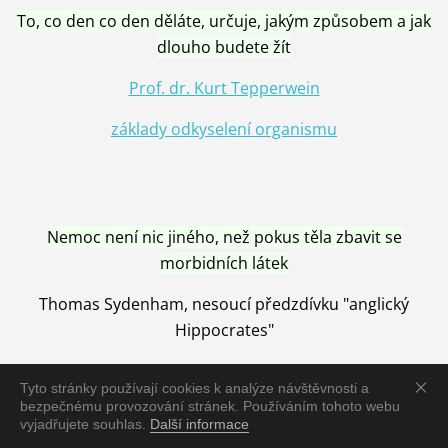
To, co den co den děláte, určuje, jakým způsobem a jak
dlouho budete žít
Prof. dr. Kurt Tepperwein
základy odkyselení organismu
Nemoc není nic jiného, než pokus těla zbavit se
morbidních látek
Thomas Sydenham, nesoucí předzdívku "anglický
Hippocrates"
Tyto stránky používají cookies k analýze návštěvnosti a
bezpečnému provozování stránek. Používáním tohoto webu
vyjadřujete souhlas.
Další informace
Nemoc je vyléčena jen pomocí Přírody, neutralizací a