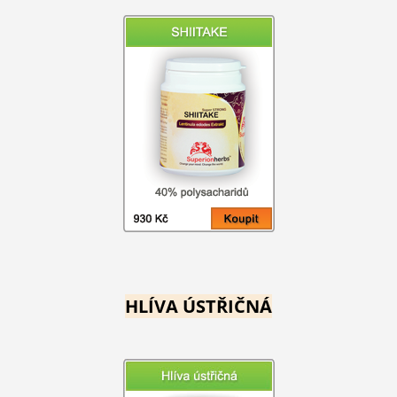
HLÍVA ÚSTŘIČNÁ