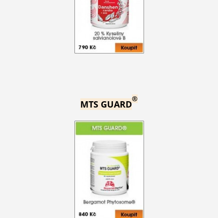
®
MTS GUARD