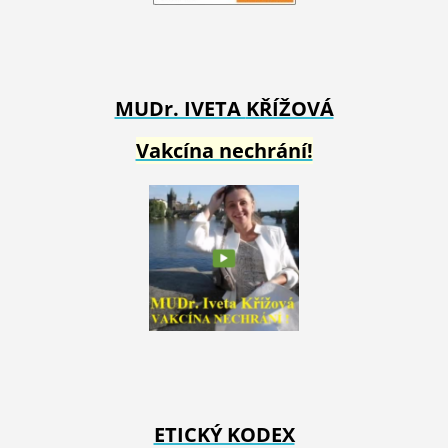
MUDr. IVETA
KŘÍŽOVÁ
Vakcína nechrání!
ETICKÝ KODEX