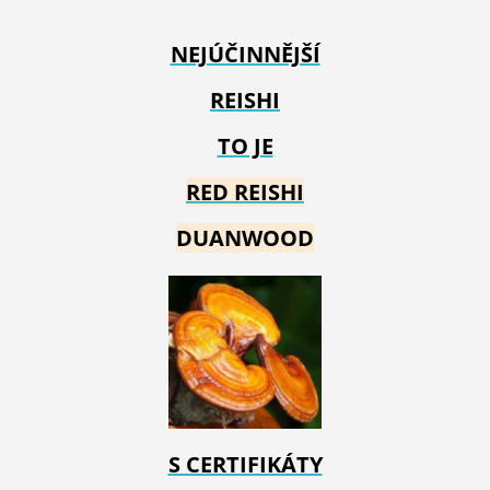
NEJÚČINNĚJŠÍ
REISHI
TO JE
RED REIS
HI
DUANWOOD
S CERTIFIKÁTY