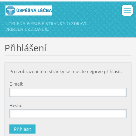
UCELENÉ WEBOVÉ STRÁNKY O ZDRAVÍ -
PŘÍRODA UZDRAVUJE
Přihlášení
Pro zobrazení této stránky se musíte nejprve přihlásit.
E-mail:
Heslo: