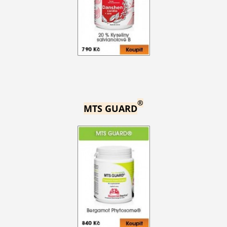
®
MTS GUARD