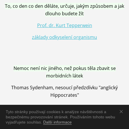
To, co den co den děláte, určuje, jakým způsobem a jak
dlouho budete žít
Prof. dr. Kurt Tepperwein
základy odkyselení organismu
Nemoc není nic jiného, než pokus těla zbavit se
morbidních látek
Thomas Sydenham, nesoucí předzdívku "anglický
Hippocrates"
Tyto stránky používají cookies k analýze návštěvnosti a
bezpečnému provozování stránek. Používáním tohoto webu
vyjadřujete souhlas.
Další informace
Nemoc je vyléčena jen pomocí Přírody, neutralizací a