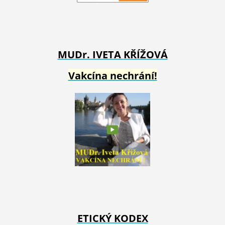
MUDr. IVETA
KŘÍŽOVÁ
Vakcína nechrání!
ETICKÝ KODEX