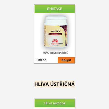
HLÍVA ÚSTŘIČNÁ