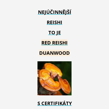
NEJÚČINNĚJŠÍ
REISHI
TO JE
RED REIS
HI
DUANWOOD
S CERTIFIKÁTY