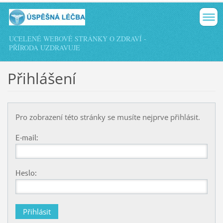
UCELENÉ WEBOVÉ STRÁNKY O ZDRAVÍ -
PŘÍRODA UZDRAVUJE
Přihlášení
Pro zobrazení této stránky se musíte nejprve přihlásit.
E-mail:
Heslo: