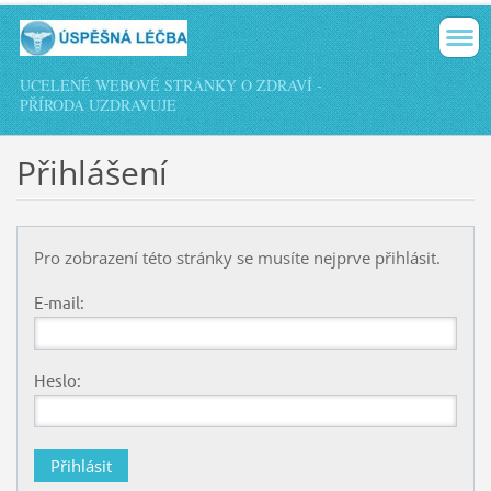
UCELENÉ WEBOVÉ STRÁNKY O ZDRAVÍ -
PŘÍRODA UZDRAVUJE
Přihlášení
Pro zobrazení této stránky se musíte nejprve přihlásit.
E-mail:
Heslo: