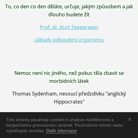
To, co den co den děláte, určuje, jakým způsobem a jak
dlouho budete žít
Prof. dr. Kurt Tepperwein
základy odkyselení organismu
Nemoc není nic jiného, než pokus těla zbavit se
morbidních látek
Thomas Sydenham, nesoucí předzdívku "anglický
Hippocrates"
Tyto stránky používají cookies k analýze návštěvnosti a
bezpečnému provozování stránek. Používáním tohoto webu
vyjadřujete souhlas.
Další informace
Nemoc je vyléčena jen pomocí Přírody, neutralizací a