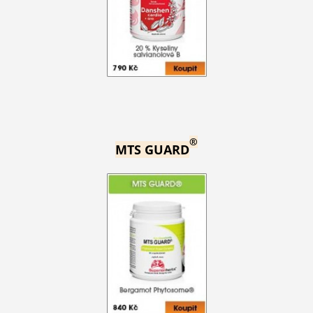
®
MTS GUARD