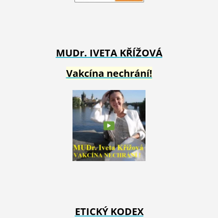
MUDr. IVETA
KŘÍŽOVÁ
Vakcína nechrání!
ETICKÝ KODEX