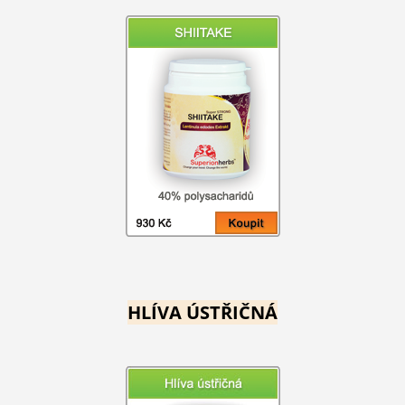
HLÍVA ÚSTŘIČNÁ