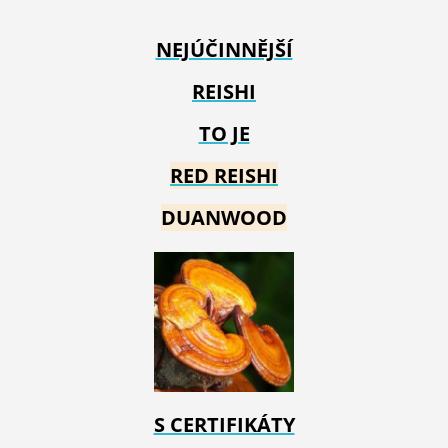
NEJÚČINNĚJŠÍ
REISHI
TO JE
RED REIS
HI
DUANWOOD
S CERTIFIKÁTY