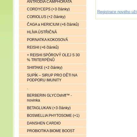
ANTRODIA CAMPHORATA
CORDYCEPS (+3 články)
Registrace nového uži
CORIOLUS (+2 články)
ČAGA a HERICIUM (+6 článků)
HLÍVA ÚSTŘIČNÁ
PORNATKA KOKOSOVÁ
REISHI (+6 článků)
+ REISHI SPÓROVÝ OLEJ S 30
% TRITERPÉNŮ
SHIITAKE (+2 články)
SUPÍK – SIRUP PRO DĚTI NA
PODPORU IMUNITY
.
BERBERIN GLYCOshift™ -
novinka
BETAGLUKAN (+3 články)
BOSWELLIA PHYTOSOME (+1)
DANSHEN CARDIO
PROBIOTIKA BIOME BOOST