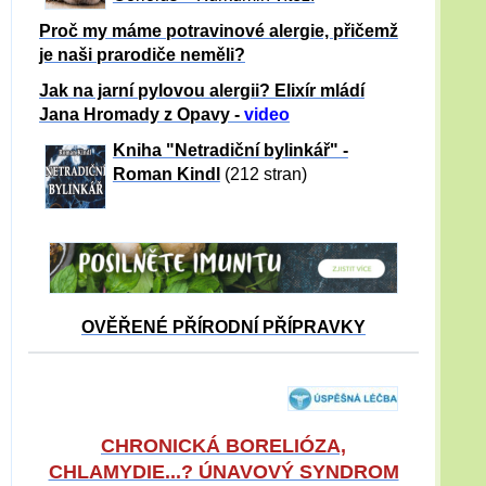
Proč my máme potravinové alergie, přičemž
je naši prarodiče neměli?
Jak na jarní pylovou alergii? Elixír mládí
Jana Hromady z Opavy -
video
Kniha "Netradiční bylinkář" -
Roman Kindl
(212 stran)
OVĚŘENÉ PŘÍRODNÍ PŘÍPRAVKY
CHRONICKÁ BORELIÓZA,
CHLAMYDIE...? ÚNAVOVÝ SYNDROM