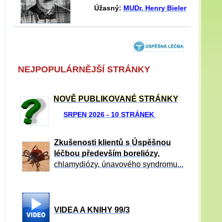
Úžasný:
MUDr. Henry Bieler
NEJPOPULÁRNĚJŠÍ STRÁNKY
NOVĚ PUBLIKOVANÉ STRÁNKY
SRPEN 2026 - 10 STRÁNEK
Zkušenosti klientů s Úspěšnou
léčbou především boreliózy,
chlamydiózy, únavového syndromu...
VIDEA A KNIHY 99/3