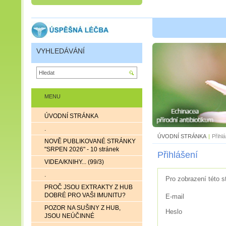
VYHLEDÁVÁNÍ
MENU
ÚVODNÍ STRÁNKA
.
ÚVODNÍ STRÁNKA
|
Přihl
NOVĚ PUBLIKOVANÉ STRÁNKY
"SRPEN 2026" - 10 stránek
Přihlášení
VIDEA/KNIHY... (99/3)
.
Pro zobrazení této s
PROČ JSOU EXTRAKTY Z HUB
DOBRÉ PRO VAŠI IMUNITU?
E-mail
POZOR NA SUŠINY Z HUB,
Heslo
JSOU NEÚČINNÉ