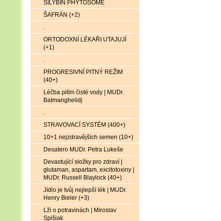
SILYBIN PHYTOSOME
ŠAFRÁN (+2)
.
ORTODOXNÍ LÉKAŘI UTAJUJÍ
(+1)
.
PROGRESIVNÍ PITNÝ REŽIM
(40+)
Léčba pitím čisté vody | MUDr.
Batmanghelidj
.
STRAVOVACÍ SYSTÉM (400+)
10+1 nejzdravějších semen (10+)
Desatero MUDr. Petra Lukeše
Devastující složky pro zdraví |
glutaman, aspartam, excitotoxiny |
MUDr. Russell Blaylock (40+)
Jídlo je tvůj nejlepší lék | MUDr.
Henry Bieler (+3)
Lži o potravinách | Miroslav
Spišiak