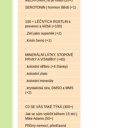
MELATONIN | to je mládí (20+)
SEROTONIN | hormon štěstí (+1)
.
100 + LÉČIVÝCH ROSTLIN k
prevenci a léčbě (+100)
..Zelí jako superlék (+2)
..Kmín černý (+1)
.
MINERÁLNÍ LÁTKY, STOPOVÉ
PRVKY A VITAMÍNY (+40)
..koloidní stříbro (+4 články)
..koloidní zlato
..koloidní minerály
..krystalická síra, DMSO a MMS
(+2)
.
C0 SE VÁS TAKÉ TÝKÁ (300+)
Jak se sám vyléčit během 15 dní |
Mike Adams (50+)
Příčiny nemocí, předčasné