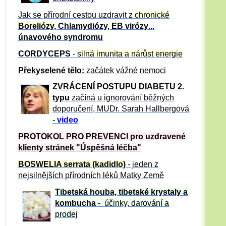
Jak se přírodní cestou uzdravit z
chronické
Boreliózy
, Chlamydiózy, EB virózy
...
únavového syndromu
CORDYCEPS
-
silná imunita a nárůst energie
Překyselené tělo:
začátek vážné nemoci
ZVRÁCE
NÍ POSTUPU DIABETU 2.
typu
začíná u ignorování běžných
doporučení, MUDr. Sarah Hallbergová
-
video
PROTOKOL PRO PREVENCI pro uzdravené
klienty
stránek "Úspěšná léčba"
BOSWELIA serrata (kadidlo)
- jeden z
nejsilnějších přírodních léků Matky Země
Tibetská houba, tibetské
krystaly
a
kombucha
- účinky, darování a
prodej