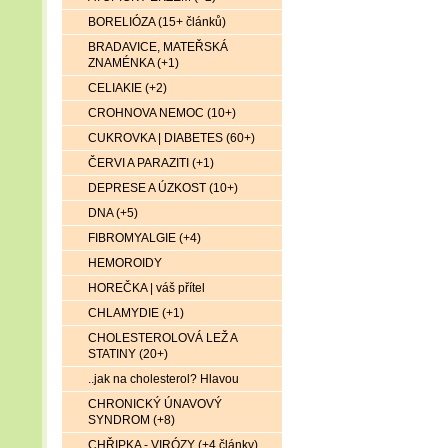
BORELIÓZA (15+ článků)
BRADAVICE, MATEŘSKÁ
ZNAMÉNKA (+1)
CELIAKIE (+2)
CROHNOVA NEMOC (10+)
CUKROVKA | DIABETES (60+)
ČERVI A PARAZITI (+1)
DEPRESE A ÚZKOST (10+)
DNA (+5)
FIBROMYALGIE (+4)
HEMOROIDY
HOREČKA | váš přítel
CHLAMYDIE (+1)
CHOLESTEROLOVÁ LEŽ A
STATINY (20+)
..jak na cholesterol? Hlavou
CHRONICKÝ ÚNAVOVÝ
SYNDROM (+8)
CHŘIPKA - VIRÓZY (+4 články)