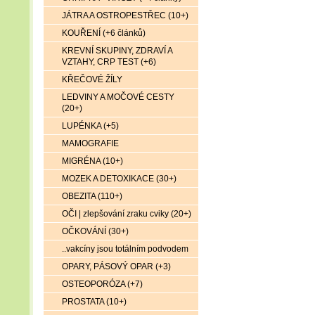
JÁTRA A OSTROPESTŘEC (10+)
KOUŘENÍ (+6 článků)
KREVNÍ SKUPINY, ZDRAVÍ A
VZTAHY, CRP TEST (+6)
KŘEČOVÉ ŽÍLY
LEDVINY A MOČOVÉ CESTY
(20+)
LUPÉNKA (+5)
MAMOGRAFIE
MIGRÉNA (10+)
MOZEK A DETOXIKACE (30+)
OBEZITA (110+)
OČI | zlepšování zraku cviky (20+)
OČKOVÁNÍ (30+)
..vakcíny jsou totálním podvodem
OPARY, PÁSOVÝ OPAR (+3)
OSTEOPORÓZA (+7)
PROSTATA (10+)