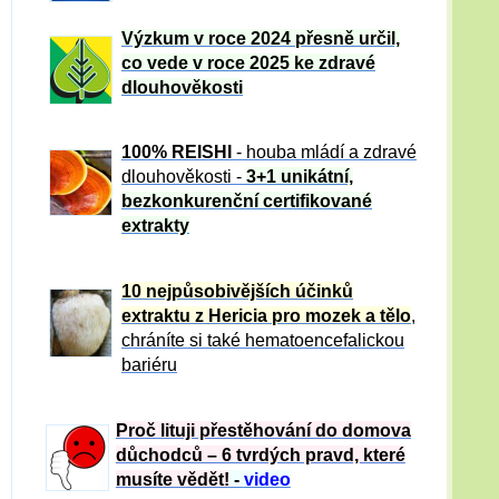
Výzkum v roce 2024 přesně určil,
co vede v roce 2025 ke zdravé
dlouhověkosti
100% REISHI
- houba mládí a zdravé
dlou
h
ověkosti -
3+1 unikátní,
bezkonkurenční certifikované
extrakty
10 nejpůsobivějších účinků
extraktu z Hericia pro mozek a tělo
,
chráníte si také hematoencefalickou
bariéru
Proč lituji přestěhování do domova
důchodců – 6 tvrdých pravd, které
musíte vědět!
-
video