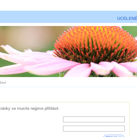
UCELENÉ
ášení
tránky se musíte nejprve přihlásit.