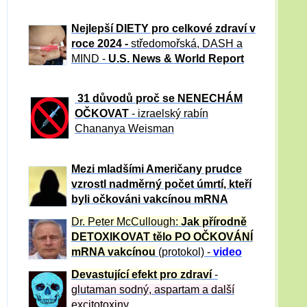
Nejlepší DIETY pro celkové zdraví v
roce 2024 -
středomořská, DASH a
MIND -
U.S. News & World Report
31 důvod
ů proč se NENECHÁM
OČKOVAT
- izraelský rabín
Chananya Weisman
Mezi mladšími Američany prudce
vzrostl nadměrný počet úmrtí, kteří
byli očkováni vakcínou mRNA
Dr. Peter
McCullough:
Jak přírodně
DETOXIKOVAT tělo PO OČKOVÁNÍ
mRNA vakcínou
(protokol) -
video
Devastující efekt pro zdraví
-
glutaman sodný, aspartam a další
excitotoxiny