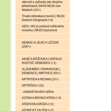
stárnutí a způsoby jak obojímu
předcházet | MVDr.MUDr.Joe
Wallach (10+)
Trvalá detoxikace toxinů | MUDr.
Dietrich Klinghardt (+4)
AIDS, HIV je podvod světového
rozsahu | MUDr.Sazonová
.
NEMOCI A JEJICH LÉČENÍ
(200+)
.
AKNÉ A RŮŽOVKA | VERSUS
ROZTOČ DEMODEX (+1)
ALZHEIMER | PARKINSON |
DEMENCE | MRTVICE (50+)
ARTRITIDA A REVMA (15+)
ARTRÓZA (+10)
..nejlepší kloubní výživa
ASTMA A BRONCHITIDA (+3)
ATEROSKLERÓZA (+2)
ATOPICKÝ EKZÉM (+2)