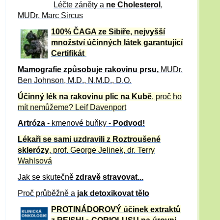
Léčte záněty a
ne Cholesterol
,
MUDr. Marc Sircus
100% ČAGA ze Sibiře, nejvyšší
množství účinných látek garantující
Certifikát
Mamografie způsobuje rakovinu prsu
,
MUDr.
Ben Johnson, M.D., N.M.D., D.O.
Účinný
lék na
rakovinu plic na Kubě
, proč ho
mít nemůžeme?
Leif Davenport
Artróza
- kmenové buňky -
Podvod!
Lékaři se sami uzdravili z Roztroušené
sklerózy
, prof. George Jelinek, dr. Terry
Wahlsová
Jak se skutečně
zdravě
stravovat...
Proč průběžně a
jak detoxikovat tělo
PROTINÁDOROVÝ účinek extraktů