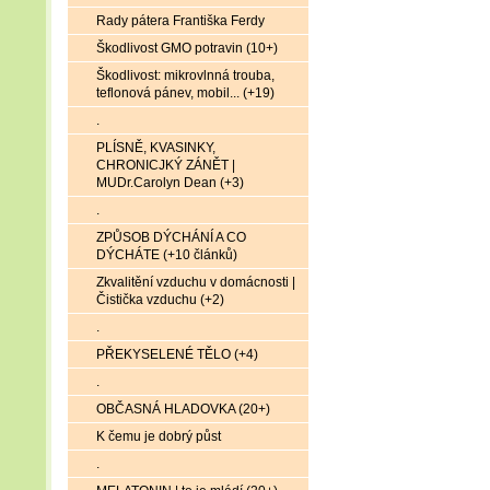
Rady pátera Františka Ferdy
Škodlivost GMO potravin (10+)
Škodlivost: mikrovlnná trouba,
teflonová pánev, mobil... (+19)
.
PLÍSNĚ, KVASINKY,
CHRONICJKÝ ZÁNĚT |
MUDr.Carolyn Dean (+3)
.
ZPŮSOB DÝCHÁNÍ A CO
DÝCHÁTE (+10 článků)
Zkvalitění vzduchu v domácnosti |
Čistička vzduchu (+2)
.
PŘEKYSELENÉ TĚLO (+4)
.
OBČASNÁ HLADOVKA (20+)
K čemu je dobrý půst
.