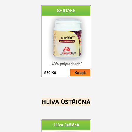
HLÍVA ÚSTŘIČNÁ