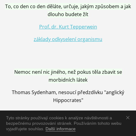
To, co den co den děláte, určuje, jakým způsobem a jak
dlouho budete žít
Prof. dr. Kurt Tepperwein
základy odkyselení organismu
Nemoc není nic jiného, než pokus těla zbavit se
morbidních látek
Thomas Sydenham, nesoucí předzdívku "anglický
Hippocrates"
Tyto stránky používají cookies k analýze návštěvnosti a
bezpečnému provozování stránek. Používáním tohoto webu
vyjadřujete souhlas.
Další informace
Nemoc je vyléčena jen pomocí Přírody, neutralizací a