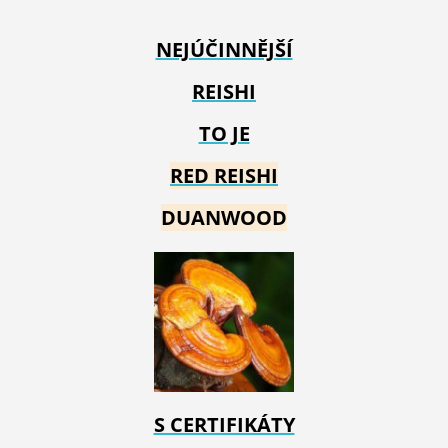
NEJÚČINNĚJŠÍ
REISHI
TO JE
RED REIS
HI
DUANWOOD
S CERTIFIKÁTY