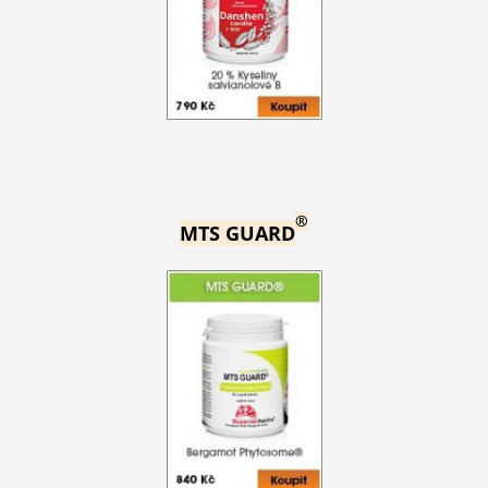
®
MTS GUARD