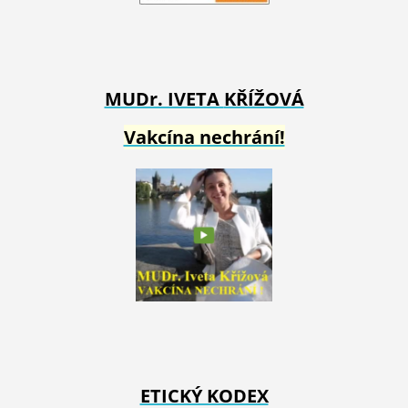
MUDr. IVETA
KŘÍŽOVÁ
Vakcína nechrání!
ETICKÝ KODEX