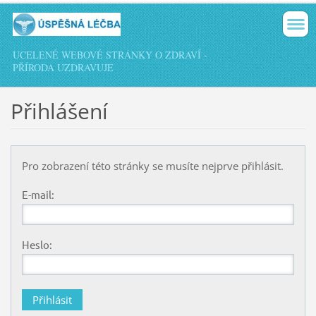
UCELENÉ WEBOVÉ STRÁNKY O ZDRAVÍ -
PŘÍRODA UZDRAVUJE
Přihlášení
Pro zobrazení této stránky se musíte nejprve přihlásit.
E-mail:
Heslo: