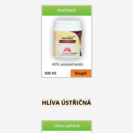
HLÍVA ÚSTŘIČNÁ