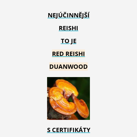
NEJÚČINNĚJŠÍ
REISHI
TO JE
RED REIS
HI
DUANWOOD
S CERTIFIKÁTY