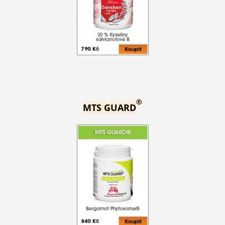
®
MTS GUARD