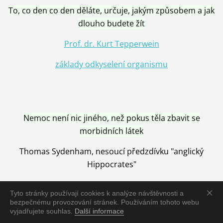
To, co den co den děláte, určuje, jakým způsobem a jak
dlouho budete žít
Prof. dr. Kurt Tepperwein
základy odkyselení organismu
Nemoc není nic jiného, než pokus těla zbavit se
morbidních látek
Thomas Sydenham, nesoucí předzdívku "anglický
Hippocrates"
Tyto stránky používají cookies k analýze návštěvnosti a
bezpečnému provozování stránek. Používáním tohoto webu
vyjadřujete souhlas.
Další informace
Nemoc je vyléčena jen pomocí Přírody, neutralizací a