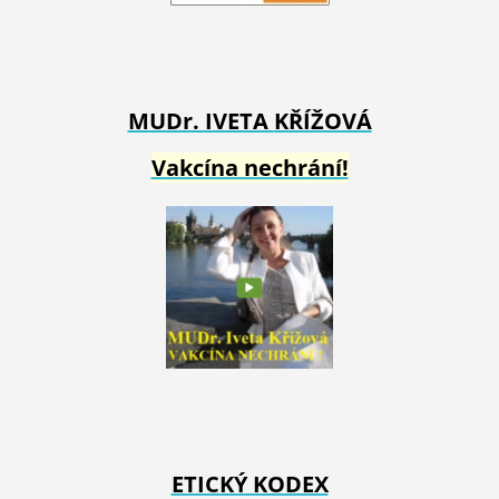
MUDr. IVETA
KŘÍŽOVÁ
Vakcína nechrání!
ETICKÝ KODEX