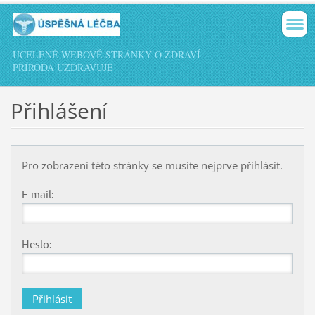
UCELENÉ WEBOVÉ STRÁNKY O ZDRAVÍ -
PŘÍRODA UZDRAVUJE
Přihlášení
Pro zobrazení této stránky se musíte nejprve přihlásit.
E-mail:
Heslo: