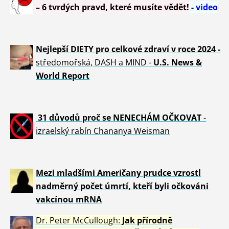
– 6 tvrdých pravd, které musíte vědět!
-
video
Nejlepší DIETY pro celkové zdraví v roce 2024 -
středomořská, DASH a MIND -
U.S. News &
World Report
31 důvod
ů proč se NENECHÁM OČKOVAT
-
izraelský rabín Chananya Weisman
Mezi mladšími Američany prudce vzrostl
nadměrný počet úmrtí, kteří byli očkováni
vakcínou mRNA
Dr. Peter
McCullough:
Jak přírodně