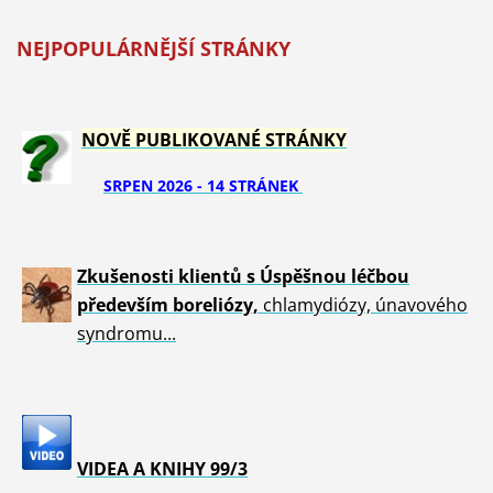
NEJPOPULÁRNĚJŠÍ STRÁNKY
NOVĚ PUBLIKOVANÉ STRÁNKY
SRPEN 2026 - 14 STRÁNEK
Zkušenosti klientů s Úspěšnou léčbou
především boreliózy,
chlamydiózy, únavového
syndromu...
VIDEA A KNIHY 99/3