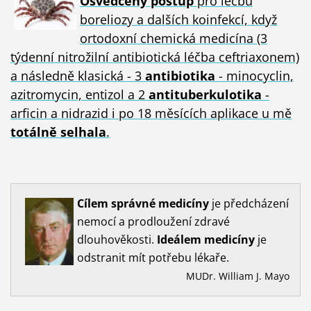
Osvědčený postup
pro léčbu
boreliozy a dalších koinfekcí, když
ortodoxní chemická medicína (3
týdenní nitrožilní antibiotická léčba ceftriaxonem)
a následně klasická - 3
antibiotika
- minocyclin,
azitromycin, entizol a 2
antituberkulotika
-
arficin a nidrazid i po 18 měsících aplikace u mě
totálně selhala
.
Cílem
správné
medicíny
je předcházení
nemocí a prodloužení zdravé
dlouhověkosti.
Ideálem
medicíny
je
odstranit mít potřebu lékaře.
MUDr. William J. Mayo