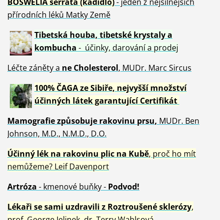
BOSWELIA serrata (kadidlo)
- jeden z nejsilnějších
přírodních léků Matky Země
Tibetská houba, tibetské
krystaly
a
kombucha
- účinky, darování a prodej
Léčte záněty a
ne Cholesterol
, MUDr. Marc Sircus
100% ČAGA ze Sibiře, nejvyšší množství
účinných látek garantující Certifikát
Mamografie způsobuje rakovinu prsu
,
MUDr. Ben
Johnson, M.D., N.M.D., D.O.
Účinný
lék na
rakovinu plic na Kubě
, proč ho mít
nemůžeme?
Leif Davenport
Artróza
- kmenové buňky -
Podvod!
Lékaři se sami uzdravili z Roztroušené sklerózy
,
prof. George Jelinek, dr. Terry Wahlsová