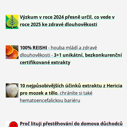
Výzkum v roce 2024 přesně určil, co vede v
roce 2025 ke zdravé dlouhověkosti
100% REISHI
- houba mládí a zdravé
dlou
h
ověkosti -
3+1 unikátní, bezkonkurenční
certifikované extrakty
10 nejpůsobivějších účinků extraktu z Hericia
pro mozek a tělo
, chráníte si také
hematoencefalickou bariéru
Proč lituji přestěhování do domova důchodců