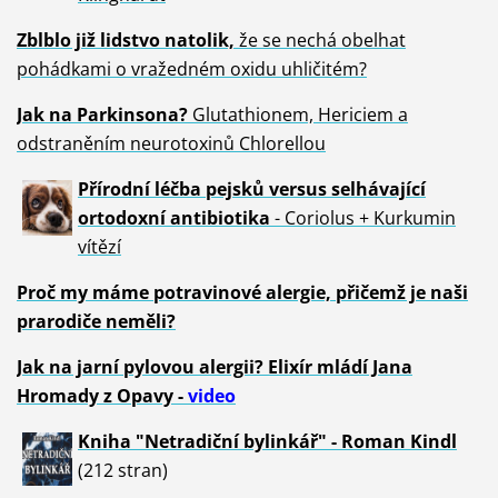
Zblblo již lidstvo natolik,
že se nechá obelhat
pohádkami o vražedném oxidu uhličitém?
Jak na Parkinsona?
Glutathionem, Hericiem a
odstraněním neurotoxinů Chlorellou
Přírodní léčba pejsků versus selhávající
ortodoxní antibiotika
- Coriolus + Kurkumin
vítězí
Proč my máme potravinové alergie, přičemž je naši
prarodiče neměli?
Jak na jarní pylovou alergii? Elixír mládí Jana
Hromady z Opavy -
video
Kniha "Netradiční bylinkář" - Roman Kindl
(212 stran)