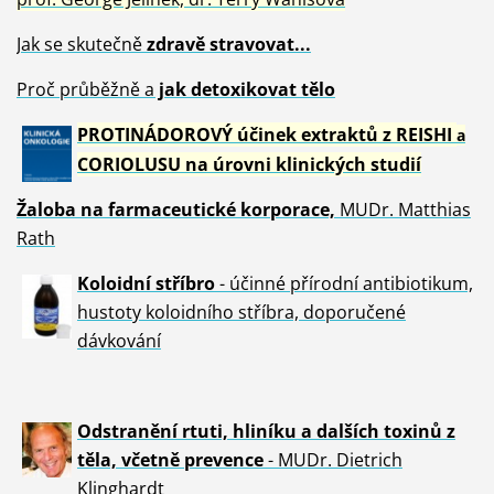
Jak se skutečně
zdravě
stravovat...
Proč průběžně a
jak detoxikovat tělo
PROTINÁDOROVÝ účinek extraktů z REISHI
a
CORIOLUSU
na úrovni klinických studií
Žaloba
na farmaceutické korporace,
MUDr. Matthias
Rath
Koloidní stříbro
- účinné přírodní antibiotikum,
hustoty koloidního stříbra, doporučené
dávkování
Odstranění rtuti, hliníku a dalších toxinů z
těla, včetně p
revence
- MUDr. Dietrich
Klinghardt