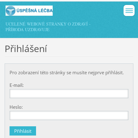
UCELENÉ WEBOVÉ STRÁNKY O ZDRAVÍ -
PŘÍRODA UZDRAVUJE
Přihlášení
Pro zobrazení této stránky se musíte nejprve přihlásit.
E-mail:
Heslo: