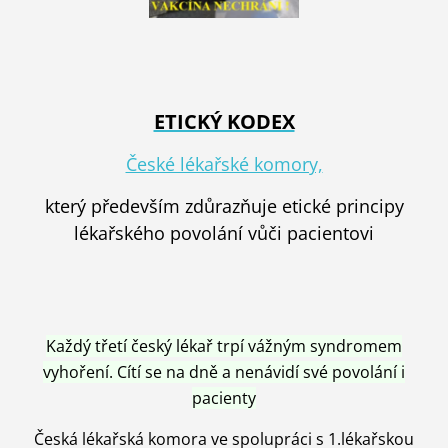
ETICKÝ KODEX
České lékařské komory,
který především zdůrazňuje etické principy
lékařského povolání vůči pacientovi
Každý třetí český lékař trpí vážným syndromem
vyhoření. Cítí se na dně a nenávidí své povolání i
pacienty
Česká lékařská komora ve spolupráci s 1.lékařskou