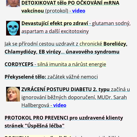
DETOXIKOVAT tělo PO OČKOVÁNÍ mRNA
vakcínou
(protokol) -
video
Devastující efekt pro zdraví
-
glutaman sodný,
aspartam a další excitotoxiny
Jak se přírodní cestou uzdravit z
chronické
Boreliózy
,
Chlamydiózy, EB virózy
...
únavového syndromu
CORDYCEPS
-
silná imunita a nárůst energie
Překyselené tělo:
začátek vážné nemoci
ZVRÁCE
NÍ POSTUPU DIABETU 2. typu
začíná u
ignorování běžných doporučení, MUDr. Sarah
Hallbergová -
video
PROTOKOL PRO PREVENCI pro uzdravené klienty
stránek "Úspěšná léčba"