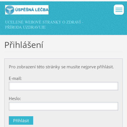
UCELENÉ WEBOVÉ STRÁNKY O ZDRAVÍ -
PŘÍRODA UZDRAVUJE
Přihlášení
Pro zobrazení této stránky se musíte nejprve přihlásit.
E-mail:
Heslo: