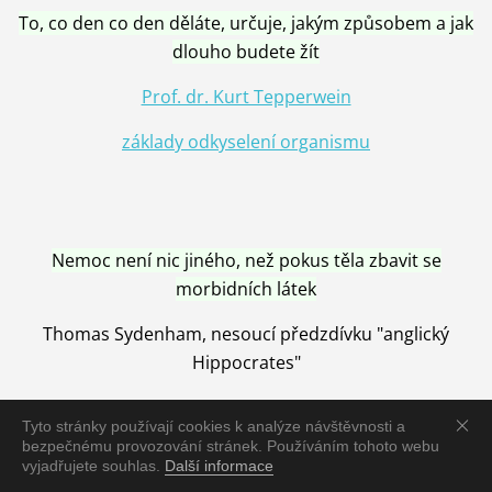
To, co den co den děláte, určuje, jakým způsobem a jak
dlouho budete žít
Prof. dr. Kurt Tepperwein
základy odkyselení organismu
Nemoc není nic jiného, než pokus těla zbavit se
morbidních látek
Thomas Sydenham, nesoucí předzdívku "anglický
Hippocrates"
Tyto stránky používají cookies k analýze návštěvnosti a
bezpečnému provozování stránek. Používáním tohoto webu
vyjadřujete souhlas.
Další informace
Nemoc je vyléčena jen pomocí Přírody, neutralizací a