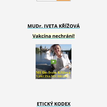
MUDr. IVETA
KŘÍŽOVÁ
Vakcína nechrání!
ETICKÝ KODEX