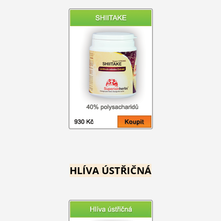
HLÍVA ÚSTŘIČNÁ