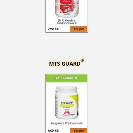
®
MTS GUARD