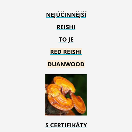
NEJÚČINNĚJŠÍ
REISHI
TO JE
RED REIS
HI
DUANWOOD
S CERTIFIKÁTY