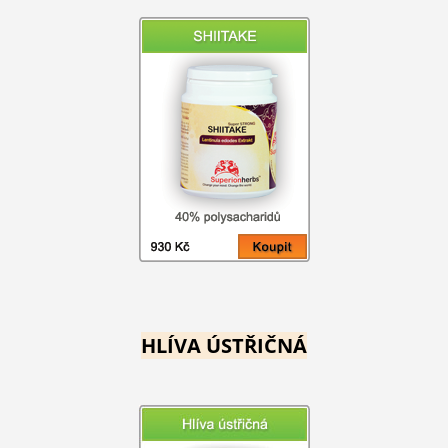
HLÍVA ÚSTŘIČNÁ