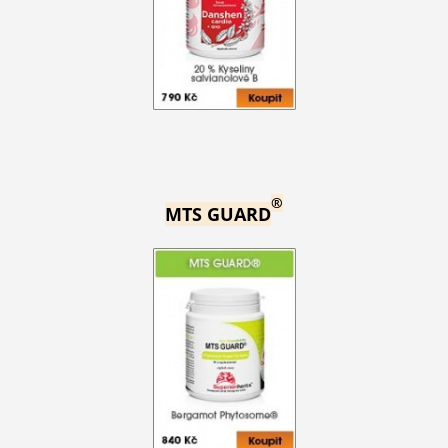
®
MTS GUARD