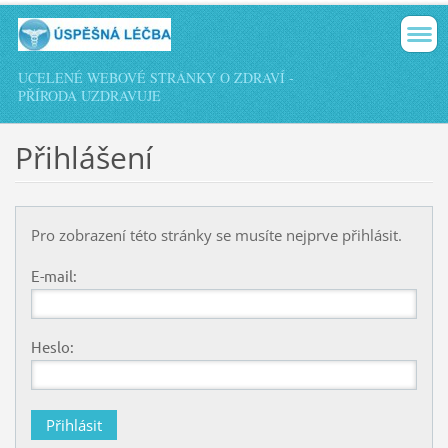
UCELENÉ WEBOVÉ STRÁNKY O ZDRAVÍ -
PŘÍRODA UZDRAVUJE
Přihlášení
Pro zobrazení této stránky se musíte nejprve přihlásit.
E-mail:
Heslo: