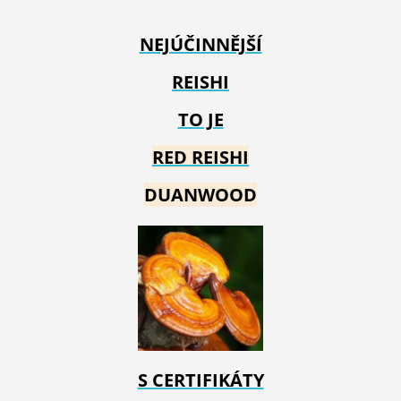
NEJÚČINNĚJŠÍ
REISHI
TO JE
RED REIS
HI
DUANWOOD
S CERTIFIKÁTY