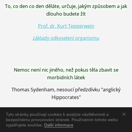
To, co den co den děláte, určuje, jakým způsobem a jak
dlouho budete žít
Prof. dr. Kurt Tepperwein
základy odkyselení organismu
Nemoc není nic jiného, než pokus těla zbavit se
morbidních látek
Thomas Sydenham, nesoucí předzdívku "anglický
Hippocrates"
Tyto stránky používají cookies k analýze návštěvnosti a
bezpečnému provozování stránek. Používáním tohoto webu
vyjadřujete souhlas.
Další informace
Nemoc je vyléčena jen pomocí Přírody, neutralizací a