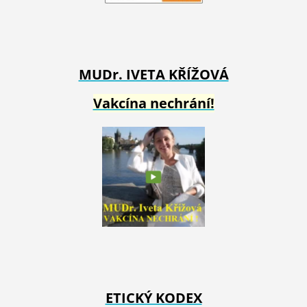
MUDr. IVETA
KŘÍŽOVÁ
Vakcína nechrání!
ETICKÝ KODEX