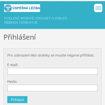
UCELENÉ WEBOVÉ STRÁNKY O ZDRAVÍ -
PŘÍRODA UZDRAVUJE
Přihlášení
Pro zobrazení této stránky se musíte nejprve přihlásit.
E-mail:
Heslo: