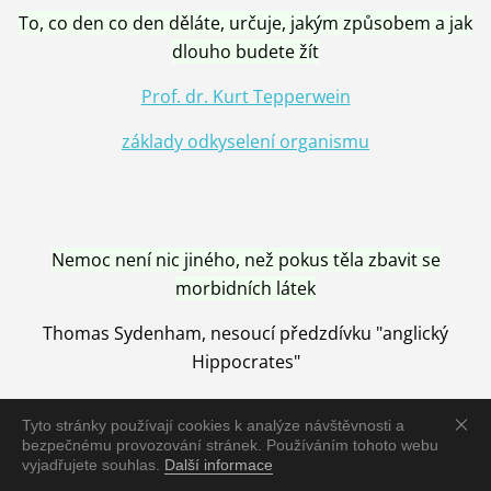
To, co den co den děláte, určuje, jakým způsobem a jak
dlouho budete žít
Prof. dr. Kurt Tepperwein
základy odkyselení organismu
Nemoc není nic jiného, než pokus těla zbavit se
morbidních látek
Thomas Sydenham, nesoucí předzdívku "anglický
Hippocrates"
Tyto stránky používají cookies k analýze návštěvnosti a
bezpečnému provozování stránek. Používáním tohoto webu
vyjadřujete souhlas.
Další informace
Nemoc je vyléčena jen pomocí Přírody, neutralizací a