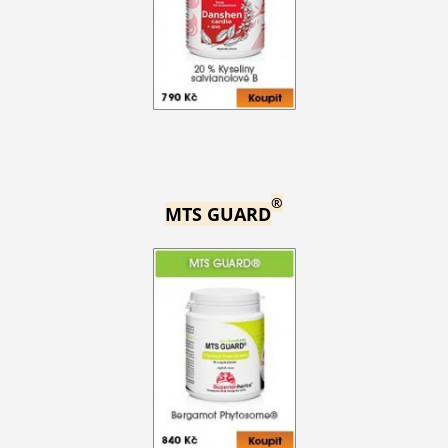
®
MTS GUARD