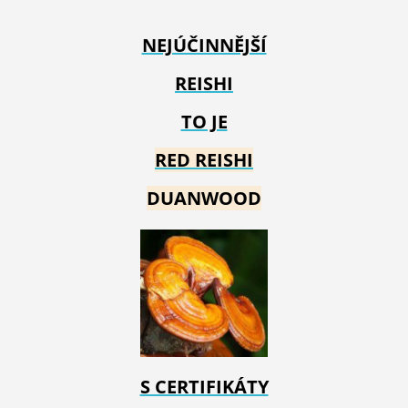
NEJÚČINNĚJŠÍ
REISHI
TO JE
RED REIS
HI
DUANWOOD
S CERTIFIKÁTY