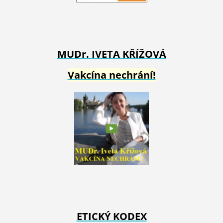
MUDr. IVETA
KŘÍŽOVÁ
Vakcína nechrání!
ETICKÝ KODEX