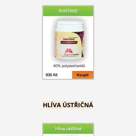
HLÍVA ÚSTŘIČNÁ