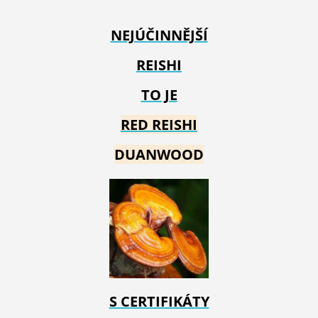
NEJÚČINNĚJŠÍ
REISHI
TO JE
RED REIS
HI
DUANWOOD
S CERTIFIKÁTY