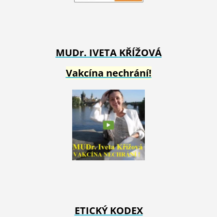
MUDr. IVETA
KŘÍŽOVÁ
Vakcína nechrání!
ETICKÝ KODEX