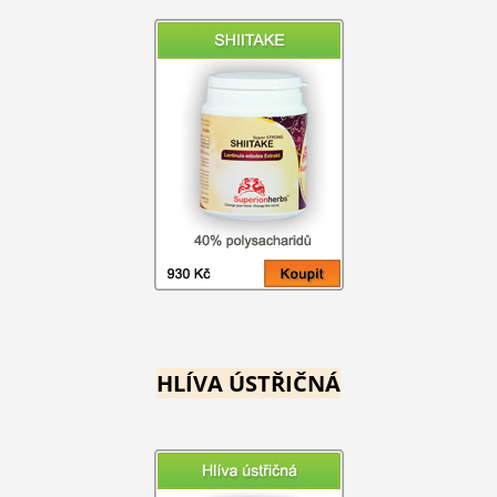
HLÍVA ÚSTŘIČNÁ