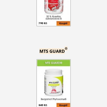
®
MTS GUARD