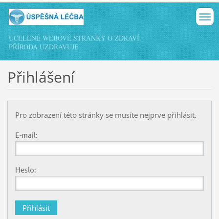
UCELENÉ WEBOVÉ STRÁNKY O ZDRAVÍ -
PŘÍRODA UZDRAVUJE
Přihlášení
Pro zobrazení této stránky se musíte nejprve přihlásit.
E-mail:
Heslo: