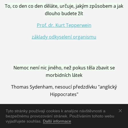
To, co den co den děláte, určuje, jakým způsobem a jak
dlouho budete žít
Prof. dr. Kurt Tepperwein
základy odkyselení organismu
Nemoc není nic jiného, než pokus těla zbavit se
morbidních látek
Thomas Sydenham, nesoucí předzdívku "anglický
Hippocrates"
Tyto stránky používají cookies k analýze návštěvnosti a
bezpečnému provozování stránek. Používáním tohoto webu
vyjadřujete souhlas.
Další informace
Nemoc je vyléčena jen pomocí Přírody, neutralizací a