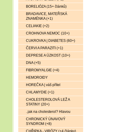
BORELIÓZA (15+ článků)
BRADAVICE, MATEŘSKÁ
ZNAMÉNKA (+1)
CELIAKIE (+2)
CROHNOVA NEMOC (10+)
CUKROVKA | DIABETES (60+)
ČERVI A PARAZITI (+1)
DEPRESE A ÚZKOST (10+)
DNA (+5)
FIBROMYALGIE (+4)
HEMOROIDY
HOREČKA | váš přítel
CHLAMYDIE (+1)
CHOLESTEROLOVÁ LEŽ A
STATINY (20+)
..jak na cholesterol? Hlavou
CHRONICKÝ ÚNAVOVÝ
SYNDROM (+8)
CHŘIPKA - VIRÓZY (+4 články)