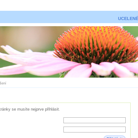
UCELENÉ
ášení
tránky se musíte nejprve přihlásit.