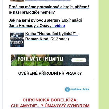
Proč my máme potravinové alergie, přičemž
je naši prarodiče neměli?
Jak na jarní pylovou alergii? Elixír mládí
Jana Hromady z Opavy -
video
Kniha "Netradiční bylinkář" -
Roman Kindl
(212 stran)
OVĚŘENÉ PŘÍRODNÍ PŘÍPRAVKY
CHRONICKÁ BORELIÓZA,
CHLAMYDIE...? ÚNAVOVÝ SYNDROM