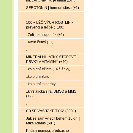
MELATONIN | to je mládí (20+)
SEROTONIN | hormon štěstí (+1)
.
100 + LÉČIVÝCH ROSTLIN k
prevenci a léčbě (+100)
..Zelí jako superlék (+2)
..Kmín černý (+1)
.
MINERÁLNÍ LÁTKY, STOPOVÉ
PRVKY A VITAMÍNY (+40)
..koloidní stříbro (+4 články)
..koloidní zlato
..koloidní minerály
..krystalická síra, DMSO a MMS
(+2)
.
C0 SE VÁS TAKÉ TÝKÁ (300+)
Jak se sám vyléčit během 15 dní |
Mike Adams (50+)
Příčiny nemocí, předčasné