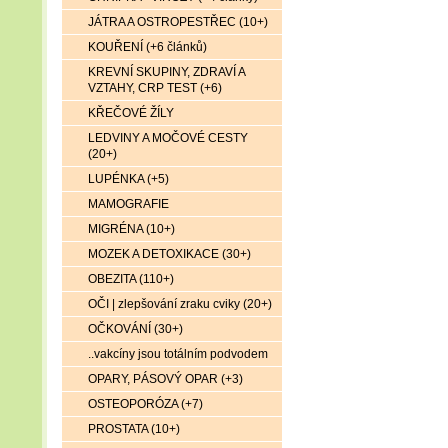
JÁTRA A OSTROPESTŘEC (10+)
KOUŘENÍ (+6 článků)
KREVNÍ SKUPINY, ZDRAVÍ A
VZTAHY, CRP TEST (+6)
KŘEČOVÉ ŽÍLY
LEDVINY A MOČOVÉ CESTY
(20+)
LUPÉNKA (+5)
MAMOGRAFIE
MIGRÉNA (10+)
MOZEK A DETOXIKACE (30+)
OBEZITA (110+)
OČI | zlepšování zraku cviky (20+)
OČKOVÁNÍ (30+)
..vakcíny jsou totálním podvodem
OPARY, PÁSOVÝ OPAR (+3)
OSTEOPORÓZA (+7)
PROSTATA (10+)