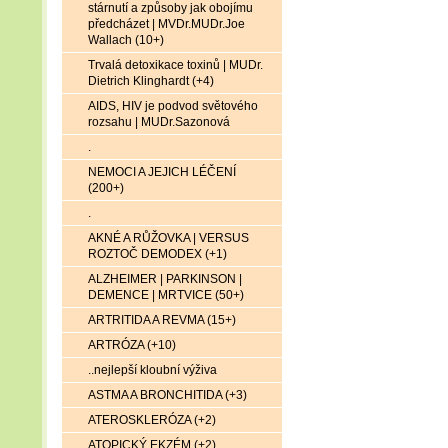
stárnutí a způsoby jak obojímu
předcházet | MVDr.MUDr.Joe
Wallach (10+)
Trvalá detoxikace toxinů | MUDr.
Dietrich Klinghardt (+4)
AIDS, HIV je podvod světového
rozsahu | MUDr.Sazonová
.
NEMOCI A JEJICH LÉČENÍ
(200+)
.
AKNÉ A RŮŽOVKA | VERSUS
ROZTOČ DEMODEX (+1)
ALZHEIMER | PARKINSON |
DEMENCE | MRTVICE (50+)
ARTRITIDA A REVMA (15+)
ARTRÓZA (+10)
..nejlepší kloubní výživa
ASTMA A BRONCHITIDA (+3)
ATEROSKLERÓZA (+2)
ATOPICKÝ EKZÉM (+2)