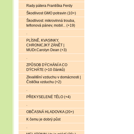
Rady pátera Františka Ferdy
Škodlivost GMO potravin (10+)
Škodlivost: mikrovlnná trouba,
teflonová pánev, mobil... (+19)
.
PLÍSNĚ, KVASINKY,
CHRONICJKÝ ZÁNĚT |
MUDr.Carolyn Dean (+3)
.
ZPŮSOB DÝCHÁNÍ A CO
DÝCHÁTE (+10 článků)
Zkvalitění vzduchu v domácnosti |
Čistička vzduchu (+2)
.
PŘEKYSELENÉ TĚLO (+4)
.
OBČASNÁ HLADOVKA (20+)
K čemu je dobrý půst
.