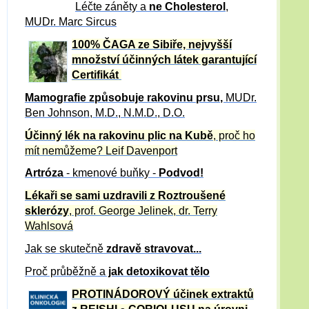
Léčte záněty a
ne Cholesterol
,
MUDr. Marc Sircus
100% ČAGA ze Sibiře, nejvyšší
množství účinných látek garantující
Certifikát
Mamografie způsobuje rakovinu prsu
,
MUDr.
Ben Johnson, M.D., N.M.D., D.O.
Účinný
lék na
rakovinu plic na Kubě
, proč ho
mít nemůžeme?
Leif Davenport
Artróza
- kmenové buňky -
Podvod!
Lékaři se sami uzdravili z Roztroušené
sklerózy
, prof. George Jelinek, dr. Terry
Wahlsová
Jak se skutečně
zdravě
stravovat...
Proč průběžně a
jak detoxikovat tělo
PROTINÁDOROVÝ účinek extraktů