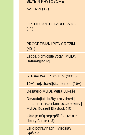
SILYBIN PHYTOSOME
ŠAFRÁN (+2)
.
ORTODOXNÍ LÉKAŘI UTAJUJÍ
(+1)
.
PROGRESIVNÍ PITNÝ REŽIM
(40+)
Léčba pitím čisté vody | MUDr.
Batmanghelidj
.
STRAVOVACÍ SYSTÉM (400+)
10+1 nejzdravějších semen (10+)
Desatero MUDr. Petra Lukeše
Devastující složky pro zdraví |
glutaman, aspartam, excitotoxiny |
MUDr. Russell Blaylock (40+)
Jídlo je tvůj nejlepší lék | MUDr.
Henry Bieler (+3)
Lži o potravinách | Miroslav
Spišiak