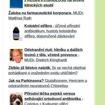
z REISHI
CORIOLUSU
na úrovni
a
klinických studií
Žaloba
na farmaceutické korporace,
MUDr.
Matthias Rath
Koloidní stříbro
- účinné přírodní
antibiotikum,
hustoty koloidního
stříbra, doporučené dávkování
Odstranění rtuti, hliníku a dalších
toxinů z těla, včetně p
revence
-
MUDr. Dietrich Klinghardt
Zblblo již lidstvo natolik,
že se nechá obelhat
pohádkami o vražedném oxidu uhličitém?
Jak na Parkinsona?
Glutathionem, Hericiem a
odstraněním neurotoxinů Chlorellou
Přírodní léčba pejsků versus
selhávající ortodoxní antibiotika
-
Coriolus + Kurkumin vítězí