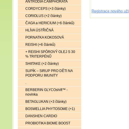
ANTRODIA CAMPHORATA
CORDYCEPS (+3 články)
Registrace nového uži
CORIOLUS (+2 články)
ČAGA a HERICIUM (+6 článků)
HLÍVA ÚSTŘIČNÁ
PORNATKA KOKOSOVÁ
REISHI (+6 článků)
+ REISHI SPÓROVÝ OLEJ S 30
% TRITERPÉNŮ
SHIITAKE (+2 články)
SUPÍK – SIRUP PRO DĚTI NA
PODPORU IMUNITY
.
BERBERIN GLYCOshift™ -
novinka
BETAGLUKAN (+3 články)
BOSWELLIA PHYTOSOME (+1)
DANSHEN CARDIO
PROBIOTIKA BIOME BOOST