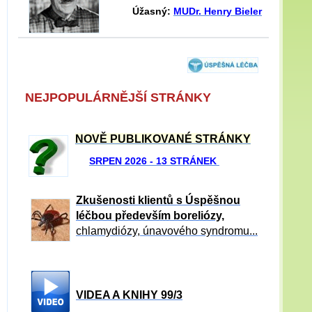
Úžasný:
MUDr. Henry Bieler
NEJPOPULÁRNĚJŠÍ STRÁNKY
NOVĚ PUBLIKOVANÉ STRÁNKY
SRPEN 2026 - 13 STRÁNEK
Zkušenosti klientů s Úspěšnou
léčbou především boreliózy,
chlamydiózy, únavového syndromu...
VIDEA A KNIHY 99/3