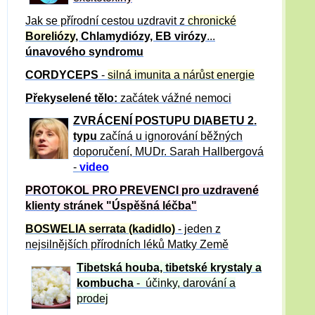
Jak se přírodní cestou uzdravit z
chronické
Boreliózy
, Chlamydiózy, EB virózy
...
únavového syndromu
CORDYCEPS
-
silná imunita a nárůst energie
Překyselené tělo:
začátek vážné nemoci
ZVRÁCE
NÍ POSTUPU DIABETU 2.
typu
začíná u ignorování běžných
doporučení, MUDr. Sarah Hallbergová
-
video
PROTOKOL PRO PREVENCI pro uzdravené
klienty
stránek "Úspěšná léčba"
BOSWELIA serrata (kadidlo)
- jeden z
nejsilnějších přírodních léků Matky Země
Tibetská houba, tibetské
krystaly
a
kombucha
- účinky, darování a
prodej