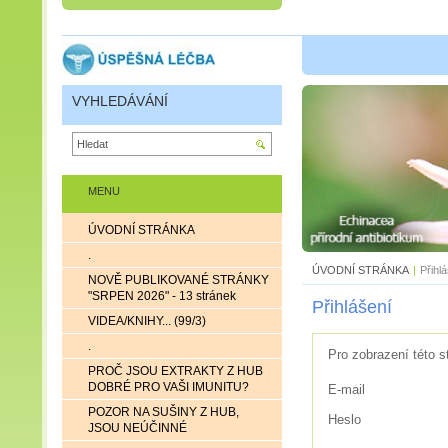
VYHLEDÁVÁNÍ
MENU
ÚVODNÍ STRÁNKA
.
ÚVODNÍ STRÁNKA
|
Přihl
NOVĚ PUBLIKOVANÉ STRÁNKY
"SRPEN 2026" - 13 stránek
Přihlášení
VIDEA/KNIHY... (99/3)
.
Pro zobrazení této s
PROČ JSOU EXTRAKTY Z HUB
DOBRÉ PRO VAŠI IMUNITU?
E-mail
POZOR NA SUŠINY Z HUB,
Heslo
JSOU NEÚČINNÉ