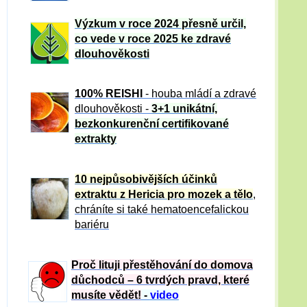
Výzkum v roce 2024 přesně určil,
co vede v roce 2025 ke zdravé
dlouhověkosti
100% REISHI
- houba mládí a zdravé
dlou
h
ověkosti -
3+1 unikátní,
bezkonkurenční certifikované
extrakty
10 nejpůsobivějších účinků
extraktu z Hericia pro mozek a tělo
,
chráníte si také hematoencefalickou
bariéru
Proč lituji přestěhování do domova
důchodců – 6 tvrdých pravd, které
musíte vědět!
-
video