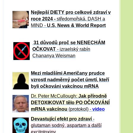
Nejlepší DIETY pro celkové zdraví v
roce 2024 -
středomořská, DASH a
MIND -
U.S. News & World Report
31 důvod
ů proč se NENECHÁM
OČKOVAT
- izraelský rabín
Chananya Weisman
Mezi mladšími Američany prudce
vzrostl nadměrný počet úmrtí, kteří
byli očkováni vakcínou mRNA
Dr. Peter
McCullough:
Jak přírodně
DETOXIKOVAT tělo PO OČKOVÁNÍ
mRNA vakcínou
(protokol) -
video
Devastující efekt pro zdraví
-
glutaman sodný, aspartam a další
excitotoxiny