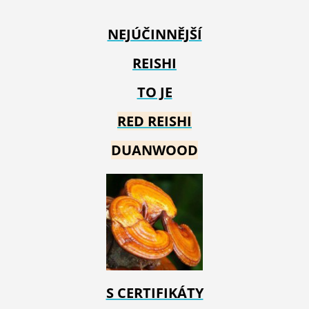
NEJÚČINNĚJŠÍ
REISHI
TO JE
RED REIS
HI
DUANWOOD
S CERTIFIKÁTY