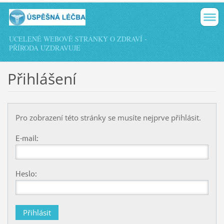
UCELENÉ WEBOVÉ STRÁNKY O ZDRAVÍ -
PŘÍRODA UZDRAVUJE
Přihlášení
Pro zobrazení této stránky se musíte nejprve přihlásit.
E-mail:
Heslo: