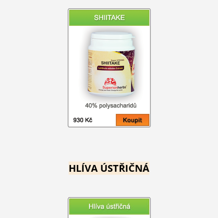
HLÍVA ÚSTŘIČNÁ