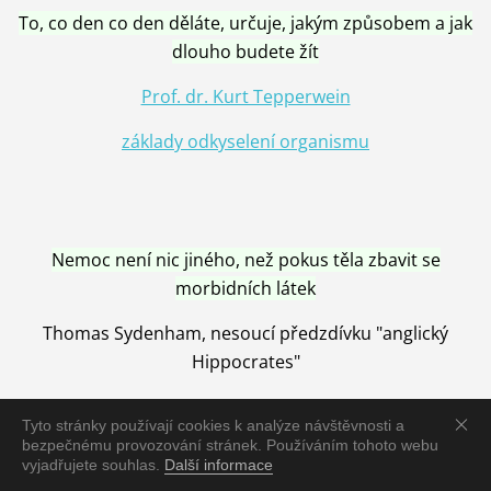
To, co den co den děláte, určuje, jakým způsobem a jak
dlouho budete žít
Prof. dr. Kurt Tepperwein
základy odkyselení organismu
Nemoc není nic jiného, než pokus těla zbavit se
morbidních látek
Thomas Sydenham, nesoucí předzdívku "anglický
Hippocrates"
Tyto stránky používají cookies k analýze návštěvnosti a
bezpečnému provozování stránek. Používáním tohoto webu
vyjadřujete souhlas.
Další informace
Nemoc je vyléčena jen pomocí Přírody, neutralizací a