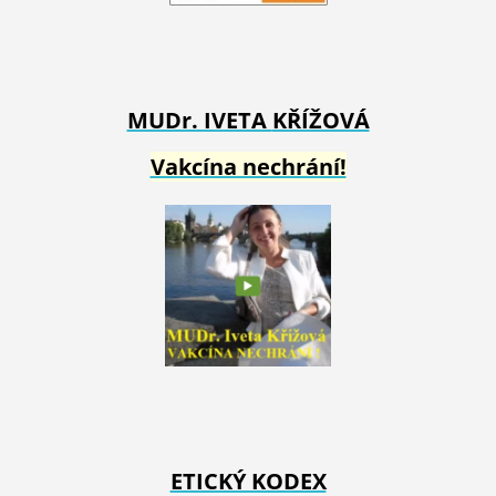
MUDr. IVETA
KŘÍŽOVÁ
Vakcína nechrání!
ETICKÝ KODEX