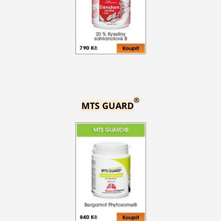
®
MTS GUARD