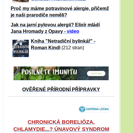
Proč my máme potravinové alergie, přičemž
je naši prarodiče neměli?
Jak na jarní pylovou alergii? Elixír mládí
Jana Hromady z Opavy -
video
Kniha "Netradiční bylinkář" -
Roman Kindl
(212 stran)
OVĚŘENÉ PŘÍRODNÍ PŘÍPRAVKY
CHRONICKÁ BORELIÓZA,
CHLAMYDIE...? ÚNAVOVÝ SYNDROM