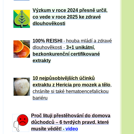
Výzkum v roce 2024 přesně určil,
co vede v roce 2025 ke zdravé
dlouhověkosti
100% REISHI
- houba mládí a zdravé
dlou
h
ověkosti -
3+1 unikátní,
bezkonkurenční certifikované
extrakty
10 nejpůsobivějších účinků
extraktu z Hericia pro mozek a tělo
,
chráníte si také hematoencefalickou
bariéru
Proč lituji přestěhování do domova
důchodců – 6 tvrdých pravd, které
musíte vědět!
-
video