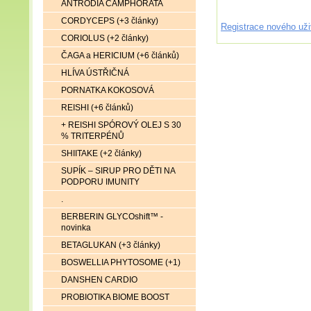
ANTRODIA CAMPHORATA
CORDYCEPS (+3 články)
Registrace nového uži
CORIOLUS (+2 články)
ČAGA a HERICIUM (+6 článků)
HLÍVA ÚSTŘIČNÁ
PORNATKA KOKOSOVÁ
REISHI (+6 článků)
+ REISHI SPÓROVÝ OLEJ S 30
% TRITERPÉNŮ
SHIITAKE (+2 články)
SUPÍK – SIRUP PRO DĚTI NA
PODPORU IMUNITY
.
BERBERIN GLYCOshift™ -
novinka
BETAGLUKAN (+3 články)
BOSWELLIA PHYTOSOME (+1)
DANSHEN CARDIO
PROBIOTIKA BIOME BOOST