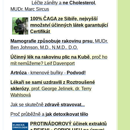
Léčte záněty a
ne Cholesterol
,
MUDr. Marc Sircus
100% ČAGA ze Sibiře, nejvyšší
množství účinných látek garantující
Certifikát
Mamografie způsobuje rakovinu prsu
,
MUDr.
Ben Johnson, M.D., N.M.D., D.O.
Účinný
lék na
rakovinu plic na Kubě
, proč ho
mít nemůžeme?
Leif Davenport
Artróza
- kmenové buňky -
Podvod!
Lékaři se sami uzdravili z Roztroušené
sklerózy
, prof. George Jelinek, dr. Terry
Wahlsová
Jak se skutečně
zdravě
stravovat...
Proč průběžně a
jak detoxikovat tělo
PROTINÁDOROVÝ účinek extraktů