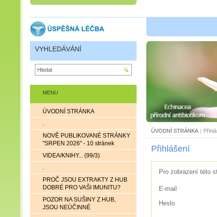
VYHLEDÁVÁNÍ
MENU
ÚVODNÍ STRÁNKA
.
ÚVODNÍ STRÁNKA
|
Přihl
NOVĚ PUBLIKOVANÉ STRÁNKY
"SRPEN 2026" - 10 stránek
Přihlášení
VIDEA/KNIHY... (99/3)
.
Pro zobrazení této s
PROČ JSOU EXTRAKTY Z HUB
DOBRÉ PRO VAŠI IMUNITU?
E-mail
POZOR NA SUŠINY Z HUB,
Heslo
JSOU NEÚČINNÉ