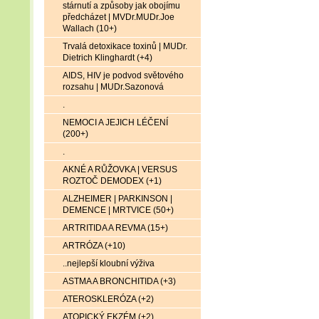
stárnutí a způsoby jak obojímu
předcházet | MVDr.MUDr.Joe
Wallach (10+)
Trvalá detoxikace toxinů | MUDr.
Dietrich Klinghardt (+4)
AIDS, HIV je podvod světového
rozsahu | MUDr.Sazonová
.
NEMOCI A JEJICH LÉČENÍ
(200+)
.
AKNÉ A RŮŽOVKA | VERSUS
ROZTOČ DEMODEX (+1)
ALZHEIMER | PARKINSON |
DEMENCE | MRTVICE (50+)
ARTRITIDA A REVMA (15+)
ARTRÓZA (+10)
..nejlepší kloubní výživa
ASTMA A BRONCHITIDA (+3)
ATEROSKLERÓZA (+2)
ATOPICKÝ EKZÉM (+2)