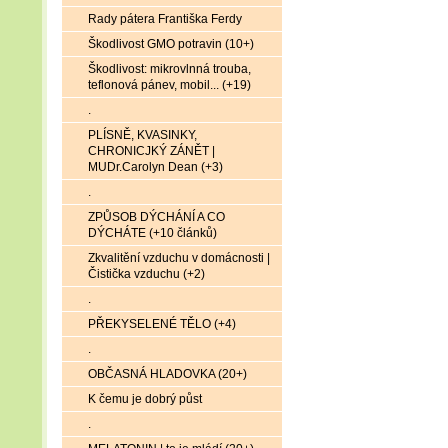
Rady pátera Františka Ferdy
Škodlivost GMO potravin (10+)
Škodlivost: mikrovlnná trouba,
teflonová pánev, mobil... (+19)
.
PLÍSNĚ, KVASINKY,
CHRONICJKÝ ZÁNĚT |
MUDr.Carolyn Dean (+3)
.
ZPŮSOB DÝCHÁNÍ A CO
DÝCHÁTE (+10 článků)
Zkvalitění vzduchu v domácnosti |
Čistička vzduchu (+2)
.
PŘEKYSELENÉ TĚLO (+4)
.
OBČASNÁ HLADOVKA (20+)
K čemu je dobrý půst
.