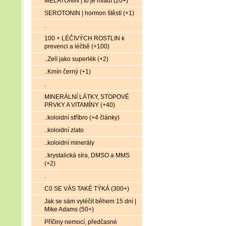
MELATONIN | to je mládí (20+)
SEROTONIN | hormon štěstí (+1)
.
100 + LÉČIVÝCH ROSTLIN k
prevenci a léčbě (+100)
..Zelí jako superlék (+2)
..Kmín černý (+1)
.
MINERÁLNÍ LÁTKY, STOPOVÉ
PRVKY A VITAMÍNY (+40)
..koloidní stříbro (+4 články)
..koloidní zlato
..koloidní minerály
..krystalická síra, DMSO a MMS
(+2)
.
C0 SE VÁS TAKÉ TÝKÁ (300+)
Jak se sám vyléčit během 15 dní |
Mike Adams (50+)
Příčiny nemocí, předčasné