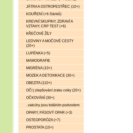
JÁTRA A OSTROPESTŘEC (10+)
KOUŘENÍ (+6 článků)
KREVNÍ SKUPINY, ZDRAVÍ A
VZTAHY, CRP TEST (+6)
KŘEČOVÉ ŽÍLY
LEDVINY A MOČOVÉ CESTY
(20+)
LUPÉNKA (+5)
MAMOGRAFIE
MIGRÉNA (10+)
MOZEK A DETOXIKACE (30+)
OBEZITA (110+)
OČI | zlepšování zraku cviky (20+)
OČKOVÁNÍ (30+)
..vakcíny jsou totálním podvodem
OPARY, PÁSOVÝ OPAR (+3)
OSTEOPORÓZA (+7)
PROSTATA (10+)