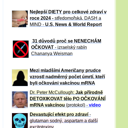
Nejlepší DIETY pro celkové zdraví v
roce 2024 -
středomořská, DASH a
MIND -
U.S. News & World Report
31 důvod
ů proč se NENECHÁM
OČKOVAT
- izraelský rabín
Chananya Weisman
Mezi mladšími Američany prudce
vzrostl nadměrný počet úmrtí, kteří
byli očkováni vakcínou mRNA
Dr. Peter
McCullough:
Jak přírodně
DETOXIKOVAT tělo PO OČKOVÁNÍ
mRNA vakcínou
(protokol) -
video
Devastující efekt pro zdraví
-
glutaman sodný, aspartam a další
excitotoxiny