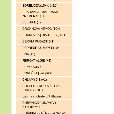
BORELIÓZA (15+ článků)
BRADAVICE, MATEŘSKÁ
ZNAMÉNKA (+1)
CELIAKIE (+2)
CROHNOVA NEMOC (10+)
CUKROVKA | DIABETES (60+)
ČERVI A PARAZITI (+1)
DEPRESE A ÚZKOST (10+)
DNA (+5)
FIBROMYALGIE (+4)
HEMOROIDY
HOREČKA | váš přítel
CHLAMYDIE (+1)
CHOLESTEROLOVÁ LEŽ A
STATINY (20+)
..jak na cholesterol? Hlavou
CHRONICKÝ ÚNAVOVÝ
SYNDROM (+8)
CHŘIPKA - VIRÓZY (+4 články)