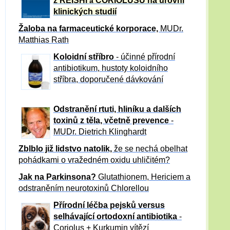
z REISHI
CORIOLUSU
na úrovni
a
klinických studií
Žaloba
na farmaceutické korporace,
MUDr.
Matthias Rath
Koloidní stříbro
- účinné přírodní
antibiotikum,
hustoty koloidního
stříbra, doporučené dávkování
Odstranění rtuti, hliníku a dalších
toxinů z těla, včetně p
revence
-
MUDr. Dietrich Klinghardt
Zblblo již lidstvo natolik,
že se nechá obelhat
pohádkami o vražedném oxidu uhličitém?
Jak na Parkinsona?
Glutathionem, Hericiem a
odstraněním neurotoxinů Chlorellou
Přírodní léčba pejsků versus
selhávající ortodoxní antibiotika
-
Coriolus + Kurkumin vítězí