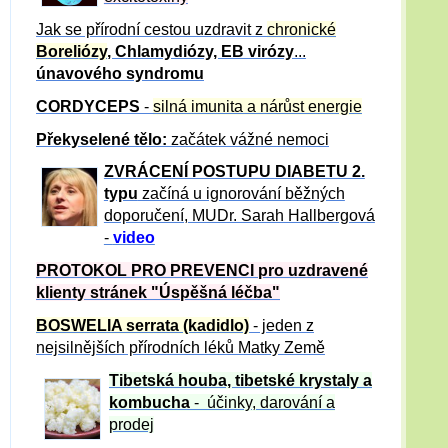
Jak se přírodní cestou uzdravit z
chronické
Boreliózy
, Chlamydiózy, EB virózy
...
únavového syndromu
CORDYCEPS
-
silná imunita a nárůst energie
Překyselené tělo:
začátek vážné nemoci
ZVRÁCE
NÍ POSTUPU DIABETU 2.
typu
začíná u ignorování běžných
doporučení, MUDr. Sarah Hallbergová
-
video
PROTOKOL PRO PREVENCI pro uzdravené
klienty
stránek "Úspěšná léčba"
BOSWELIA serrata (kadidlo)
- jeden z
nejsilnějších přírodních léků Matky Země
Tibetská houba, tibetské
krystaly
a
kombucha
- účinky, darování a
prodej