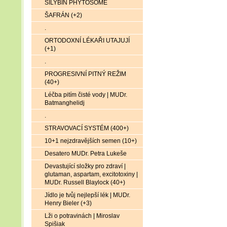
SILYBIN PHYTOSOME
ŠAFRÁN (+2)
.
ORTODOXNÍ LÉKAŘI UTAJUJÍ
(+1)
.
PROGRESIVNÍ PITNÝ REŽIM
(40+)
Léčba pitím čisté vody | MUDr.
Batmanghelidj
.
STRAVOVACÍ SYSTÉM (400+)
10+1 nejzdravějších semen (10+)
Desatero MUDr. Petra Lukeše
Devastující složky pro zdraví |
glutaman, aspartam, excitotoxiny |
MUDr. Russell Blaylock (40+)
Jídlo je tvůj nejlepší lék | MUDr.
Henry Bieler (+3)
Lži o potravinách | Miroslav
Spišiak