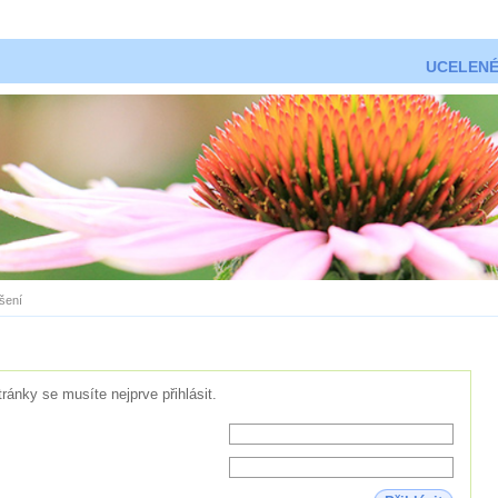
UCELENÉ
ášení
tránky se musíte nejprve přihlásit.