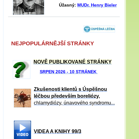
Úžasný:
MUDr. Henry Bieler
NEJPOPULÁRNĚJŠÍ STRÁNKY
NOVĚ PUBLIKOVANÉ STRÁNKY
SRPEN 2026 - 10 STRÁNEK
Zkušenosti klientů s Úspěšnou
léčbou především boreliózy,
chlamydiózy, únavového syndromu...
VIDEA A KNIHY 99/3