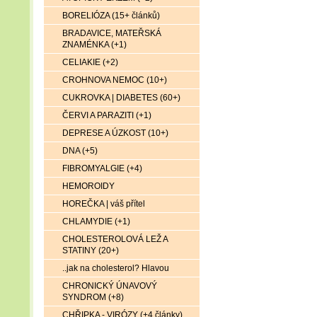
BORELIÓZA (15+ článků)
BRADAVICE, MATEŘSKÁ
ZNAMÉNKA (+1)
CELIAKIE (+2)
CROHNOVA NEMOC (10+)
CUKROVKA | DIABETES (60+)
ČERVI A PARAZITI (+1)
DEPRESE A ÚZKOST (10+)
DNA (+5)
FIBROMYALGIE (+4)
HEMOROIDY
HOREČKA | váš přítel
CHLAMYDIE (+1)
CHOLESTEROLOVÁ LEŽ A
STATINY (20+)
..jak na cholesterol? Hlavou
CHRONICKÝ ÚNAVOVÝ
SYNDROM (+8)
CHŘIPKA - VIRÓZY (+4 články)