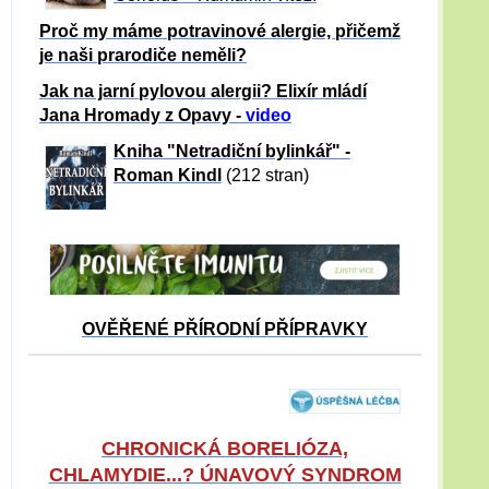
Proč my máme potravinové alergie, přičemž
je naši prarodiče neměli?
Jak na jarní pylovou alergii? Elixír mládí
Jana Hromady z Opavy -
video
Kniha "Netradiční bylinkář" -
Roman Kindl
(212 stran)
OVĚŘENÉ PŘÍRODNÍ PŘÍPRAVKY
CHRONICKÁ BORELIÓZA,
CHLAMYDIE...? ÚNAVOVÝ SYNDROM