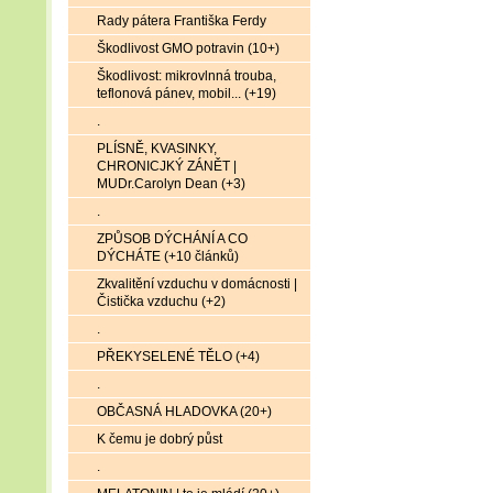
Rady pátera Františka Ferdy
Škodlivost GMO potravin (10+)
Škodlivost: mikrovlnná trouba,
teflonová pánev, mobil... (+19)
.
PLÍSNĚ, KVASINKY,
CHRONICJKÝ ZÁNĚT |
MUDr.Carolyn Dean (+3)
.
ZPŮSOB DÝCHÁNÍ A CO
DÝCHÁTE (+10 článků)
Zkvalitění vzduchu v domácnosti |
Čistička vzduchu (+2)
.
PŘEKYSELENÉ TĚLO (+4)
.
OBČASNÁ HLADOVKA (20+)
K čemu je dobrý půst
.