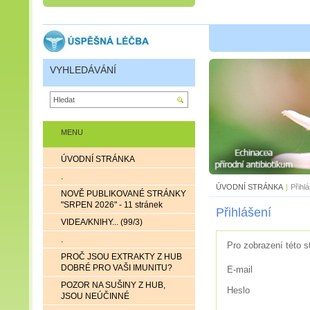
VYHLEDÁVÁNÍ
MENU
ÚVODNÍ STRÁNKA
.
ÚVODNÍ STRÁNKA
|
Přihl
NOVĚ PUBLIKOVANÉ STRÁNKY
"SRPEN 2026" - 11 stránek
Přihlášení
VIDEA/KNIHY... (99/3)
.
Pro zobrazení této s
PROČ JSOU EXTRAKTY Z HUB
DOBRÉ PRO VAŠI IMUNITU?
E-mail
POZOR NA SUŠINY Z HUB,
Heslo
JSOU NEÚČINNÉ