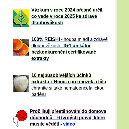
Výzkum v roce 2024 přesně určil,
co vede v roce 2025 ke zdravé
dlouhověkosti
100% REISHI
- houba mládí a zdravé
dlou
h
ověkosti -
3+1 unikátní,
bezkonkurenční certifikované
extrakty
10 nejpůsobivějších účinků
extraktu z Hericia pro mozek a tělo
,
chráníte si také hematoencefalickou
bariéru
Proč lituji přestěhování do domova
důchodců – 6 tvrdých pravd, které
musíte vědět!
-
video