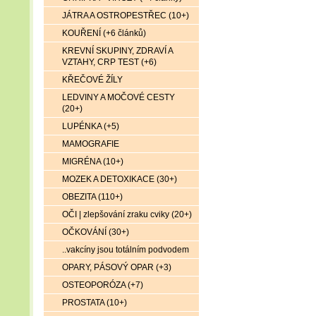
JÁTRA A OSTROPESTŘEC (10+)
KOUŘENÍ (+6 článků)
KREVNÍ SKUPINY, ZDRAVÍ A
VZTAHY, CRP TEST (+6)
KŘEČOVÉ ŽÍLY
LEDVINY A MOČOVÉ CESTY
(20+)
LUPÉNKA (+5)
MAMOGRAFIE
MIGRÉNA (10+)
MOZEK A DETOXIKACE (30+)
OBEZITA (110+)
OČI | zlepšování zraku cviky (20+)
OČKOVÁNÍ (30+)
..vakcíny jsou totálním podvodem
OPARY, PÁSOVÝ OPAR (+3)
OSTEOPORÓZA (+7)
PROSTATA (10+)