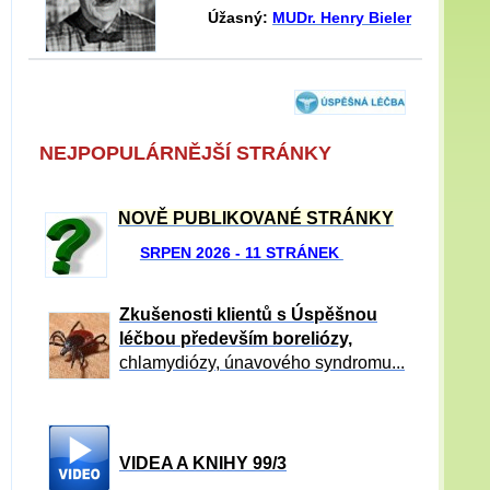
Úžasný:
MUDr. Henry Bieler
NEJPOPULÁRNĚJŠÍ STRÁNKY
NOVĚ PUBLIKOVANÉ STRÁNKY
SRPEN 2026 - 11 STRÁNEK
Zkušenosti klientů s Úspěšnou
léčbou především boreliózy,
chlamydiózy, únavového syndromu...
VIDEA A KNIHY 99/3