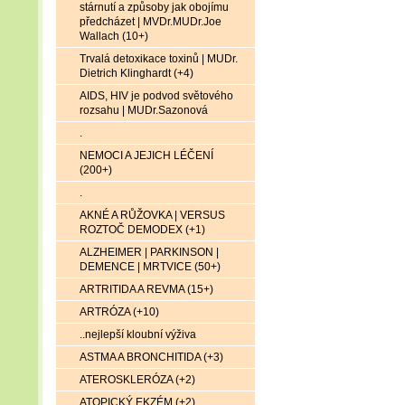
stárnutí a způsoby jak obojímu
předcházet | MVDr.MUDr.Joe
Wallach (10+)
Trvalá detoxikace toxinů | MUDr.
Dietrich Klinghardt (+4)
AIDS, HIV je podvod světového
rozsahu | MUDr.Sazonová
.
NEMOCI A JEJICH LÉČENÍ
(200+)
.
AKNÉ A RŮŽOVKA | VERSUS
ROZTOČ DEMODEX (+1)
ALZHEIMER | PARKINSON |
DEMENCE | MRTVICE (50+)
ARTRITIDA A REVMA (15+)
ARTRÓZA (+10)
..nejlepší kloubní výživa
ASTMA A BRONCHITIDA (+3)
ATEROSKLERÓZA (+2)
ATOPICKÝ EKZÉM (+2)