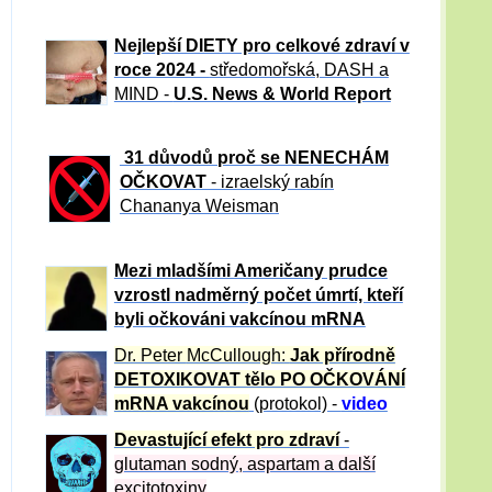
Nejlepší DIETY pro celkové zdraví v
roce 2024 -
středomořská, DASH a
MIND -
U.S. News & World Report
31 důvod
ů proč se NENECHÁM
OČKOVAT
- izraelský rabín
Chananya Weisman
Mezi mladšími Američany prudce
vzrostl nadměrný počet úmrtí, kteří
byli očkováni vakcínou mRNA
Dr. Peter
McCullough:
Jak přírodně
DETOXIKOVAT tělo PO OČKOVÁNÍ
mRNA vakcínou
(protokol) -
video
Devastující efekt pro zdraví
-
glutaman sodný, aspartam a další
excitotoxiny