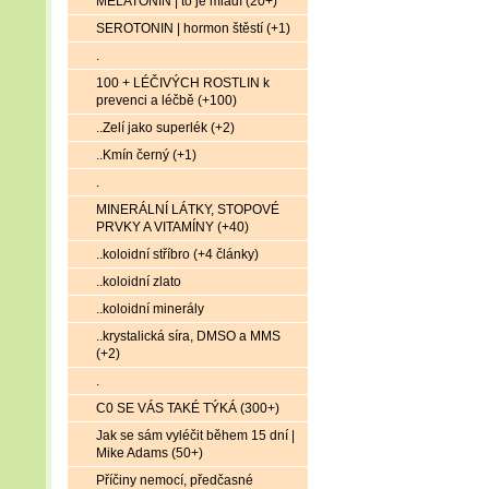
MELATONIN | to je mládí (20+)
SEROTONIN | hormon štěstí (+1)
.
100 + LÉČIVÝCH ROSTLIN k
prevenci a léčbě (+100)
..Zelí jako superlék (+2)
..Kmín černý (+1)
.
MINERÁLNÍ LÁTKY, STOPOVÉ
PRVKY A VITAMÍNY (+40)
..koloidní stříbro (+4 články)
..koloidní zlato
..koloidní minerály
..krystalická síra, DMSO a MMS
(+2)
.
C0 SE VÁS TAKÉ TÝKÁ (300+)
Jak se sám vyléčit během 15 dní |
Mike Adams (50+)
Příčiny nemocí, předčasné