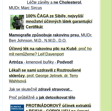
Léčte záněty a
ne Cholesterol
,
MUDr. Marc Sircus
100% ČAGA ze Sibiře, nejvyšší
množství účinných látek garantující
Certifikát
Mamografie způsobuje rakovinu prsu
,
MUDr.
Ben Johnson, M.D., N.M.D., D.O.
Účinný
lék na
rakovinu plic na Kubě
, proč ho
mít nemůžeme?
Leif Davenport
Artróza
- kmenové buňky -
Podvod!
Lékaři se sami uzdravili z Roztroušené
sklerózy
, prof. George Jelinek, dr. Terry
Wahlsová
Jak se skutečně
zdravě
stravovat...
Proč průběžně a
jak detoxikovat tělo
PROTINÁDOROVÝ účinek extraktů