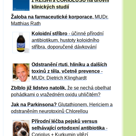
z REISHI
CORIOLUSU
na úrovni
a
klinických studií
Žaloba
na farmaceutické korporace,
MUDr.
Matthias Rath
Koloidní stříbro
- účinné přírodní
antibiotikum,
hustoty koloidního
stříbra, doporučené dávkování
Odstranění rtuti, hliníku a dalších
toxinů z těla, včetně p
revence
-
MUDr. Dietrich Klinghardt
Zblblo již lidstvo natolik,
že se nechá obelhat
pohádkami o vražedném oxidu uhličitém?
Jak na Parkinsona?
Glutathionem, Hericiem a
odstraněním neurotoxinů Chlorellou
Přírodní léčba pejsků versus
selhávající ortodoxní antibiotika
-
Coriolus + Kurkumin vítězí