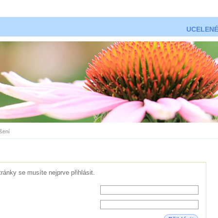
UCELENÉ
ášení
tránky se musíte nejprve přihlásit.