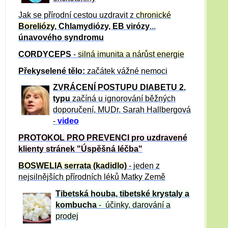
Jak se přírodní cestou uzdravit z
chronické
Boreliózy
, Chlamydiózy, EB virózy
...
únavového syndromu
CORDYCEPS
-
silná imunita a nárůst energie
Překyselené tělo:
začátek vážné nemoci
ZVRÁCE
NÍ POSTUPU DIABETU 2.
typu
začíná u ignorování běžných
doporučení, MUDr. Sarah Hallbergová
-
video
PROTOKOL PRO PREVENCI pro uzdravené
klienty
stránek "Úspěšná léčba"
BOSWELIA serrata (kadidlo)
- jeden z
nejsilnějších přírodních léků Matky Země
Tibetská houba, tibetské
krystaly
a
kombucha
- účinky, darování a
prodej