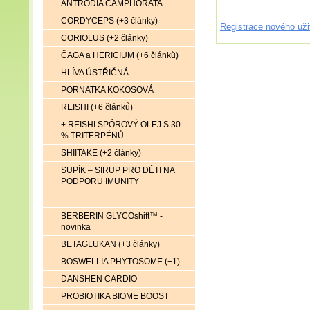
ANTRODIA CAMPHORATA
CORDYCEPS (+3 články)
Registrace nového uži
CORIOLUS (+2 články)
ČAGA a HERICIUM (+6 článků)
HLÍVA ÚSTŘIČNÁ
PORNATKA KOKOSOVÁ
REISHI (+6 článků)
+ REISHI SPÓROVÝ OLEJ S 30
% TRITERPÉNŮ
SHIITAKE (+2 články)
SUPÍK – SIRUP PRO DĚTI NA
PODPORU IMUNITY
.
BERBERIN GLYCOshift™ -
novinka
BETAGLUKAN (+3 články)
BOSWELLIA PHYTOSOME (+1)
DANSHEN CARDIO
PROBIOTIKA BIOME BOOST