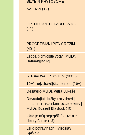
SILYBIN PHYTOSOME
ŠAFRÁN (+2)
.
ORTODOXNÍ LÉKAŘI UTAJUJÍ
(+1)
.
PROGRESIVNÍ PITNÝ REŽIM
(40+)
Léčba pitím čisté vody | MUDr.
Batmanghelidj
.
STRAVOVACÍ SYSTÉM (400+)
10+1 nejzdravějších semen (10+)
Desatero MUDr. Petra Lukeše
Devastující složky pro zdraví |
glutaman, aspartam, excitotoxiny |
MUDr. Russell Blaylock (40+)
Jídlo je tvůj nejlepší lék | MUDr.
Henry Bieler (+3)
Lži o potravinách | Miroslav
Spišiak