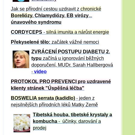
Jak se přírodní cestou uzdravit z
chronické
Boreliózy
, Chlamydiózy, EB virózy
...
únavového syndromu
CORDYCEPS
-
silná imunita a nárůst energie
Překyselené tělo:
začátek vážné nemoci
ZVRÁCE
NÍ POSTUPU DIABETU 2.
typu
začíná u ignorování běžných
doporučení, MUDr. Sarah Hallbergová
-
video
PROTOKOL PRO PREVENCI pro uzdravené
klienty
stránek "Úspěšná léčba"
BOSWELIA serrata (kadidlo)
- jeden z
nejsilnějších přírodních léků Matky Země
Tibetská houba, tibetské
krystaly
a
kombucha
- účinky, darování a
prodej