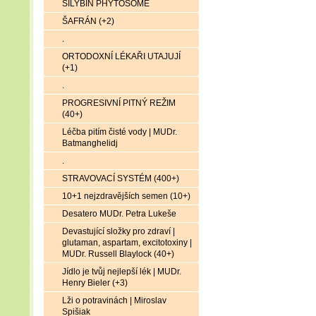
SILYBIN PHYTOSOME
ŠAFRÁN (+2)
.
ORTODOXNÍ LÉKAŘI UTAJUJÍ
(+1)
.
PROGRESIVNÍ PITNÝ REŽIM
(40+)
Léčba pitím čisté vody | MUDr.
Batmanghelidj
.
STRAVOVACÍ SYSTÉM (400+)
10+1 nejzdravějších semen (10+)
Desatero MUDr. Petra Lukeše
Devastující složky pro zdraví |
glutaman, aspartam, excitotoxiny |
MUDr. Russell Blaylock (40+)
Jídlo je tvůj nejlepší lék | MUDr.
Henry Bieler (+3)
Lži o potravinách | Miroslav
Spišiak