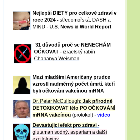
Nejlepší DIETY pro celkové zdraví v
roce 2024 -
středomořská, DASH a
MIND -
U.S. News & World Report
31 důvod
ů proč se NENECHÁM
OČKOVAT
- izraelský rabín
Chananya Weisman
Mezi mladšími Američany prudce
vzrostl nadměrný počet úmrtí, kteří
byli očkováni vakcínou mRNA
Dr. Peter
McCullough:
Jak přírodně
DETOXIKOVAT tělo PO OČKOVÁNÍ
mRNA vakcínou
(protokol) -
video
Devastující efekt pro zdraví
-
glutaman sodný, aspartam a další
excitotoxiny