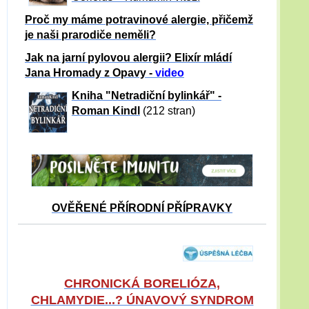
Proč my máme potravinové alergie, přičemž
je naši prarodiče neměli?
Jak na jarní pylovou alergii? Elixír mládí
Jana Hromady z Opavy -
video
Kniha "Netradiční bylinkář" -
Roman Kindl
(212 stran)
OVĚŘENÉ PŘÍRODNÍ PŘÍPRAVKY
CHRONICKÁ BORELIÓZA,
CHLAMYDIE...? ÚNAVOVÝ SYNDROM