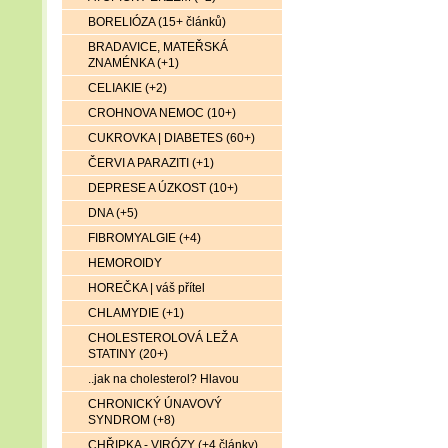
BORELIÓZA (15+ článků)
BRADAVICE, MATEŘSKÁ
ZNAMÉNKA (+1)
CELIAKIE (+2)
CROHNOVA NEMOC (10+)
CUKROVKA | DIABETES (60+)
ČERVI A PARAZITI (+1)
DEPRESE A ÚZKOST (10+)
DNA (+5)
FIBROMYALGIE (+4)
HEMOROIDY
HOREČKA | váš přítel
CHLAMYDIE (+1)
CHOLESTEROLOVÁ LEŽ A
STATINY (20+)
..jak na cholesterol? Hlavou
CHRONICKÝ ÚNAVOVÝ
SYNDROM (+8)
CHŘIPKA - VIRÓZY (+4 články)