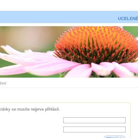
UCELENÉ
ášení
tránky se musíte nejprve přihlásit.