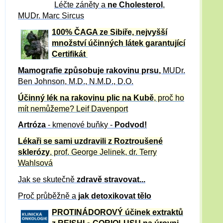
Léčte záněty a
ne Cholesterol
,
MUDr. Marc Sircus
100% ČAGA ze Sibiře, nejvyšší
množství účinných látek garantující
Certifikát
Mamografie způsobuje rakovinu prsu
,
MUDr.
Ben Johnson, M.D., N.M.D., D.O.
Účinný
lék na
rakovinu plic na Kubě
, proč ho
mít nemůžeme?
Leif Davenport
Artróza
- kmenové buňky -
Podvod!
Lékaři se sami uzdravili z Roztroušené
sklerózy
, prof. George Jelinek, dr. Terry
Wahlsová
Jak se skutečně
zdravě
stravovat...
Proč průběžně a
jak detoxikovat tělo
PROTINÁDOROVÝ účinek extraktů