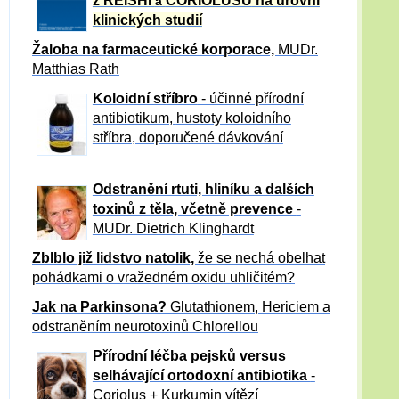
z REISHI
CORIOLUSU
na úrovni
a
klinických studií
Žaloba
na farmaceutické korporace,
MUDr.
Matthias Rath
Koloidní stříbro
- účinné přírodní
antibiotikum,
hustoty koloidního
stříbra, doporučené dávkování
Odstranění rtuti, hliníku a dalších
toxinů z těla, včetně p
revence
-
MUDr. Dietrich Klinghardt
Zblblo již lidstvo natolik,
že se nechá obelhat
pohádkami o vražedném oxidu uhličitém?
Jak na Parkinsona?
Glutathionem, Hericiem a
odstraněním neurotoxinů Chlorellou
Přírodní léčba pejsků versus
selhávající ortodoxní antibiotika
-
Coriolus + Kurkumin vítězí