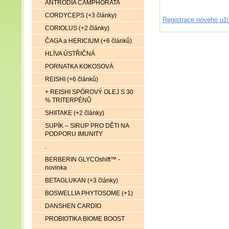
ANTRODIA CAMPHORATA
CORDYCEPS (+3 články)
Registrace nového uži
CORIOLUS (+2 články)
ČAGA a HERICIUM (+6 článků)
HLÍVA ÚSTŘIČNÁ
PORNATKA KOKOSOVÁ
REISHI (+6 článků)
+ REISHI SPÓROVÝ OLEJ S 30
% TRITERPÉNŮ
SHIITAKE (+2 články)
SUPÍK – SIRUP PRO DĚTI NA
PODPORU IMUNITY
.
BERBERIN GLYCOshift™ -
novinka
BETAGLUKAN (+3 články)
BOSWELLIA PHYTOSOME (+1)
DANSHEN CARDIO
PROBIOTIKA BIOME BOOST