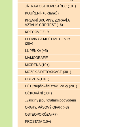
JÁTRA A OSTROPESTŘEC (10+)
KOUŘENÍ (+6 článků)
KREVNÍ SKUPINY, ZDRAVÍ A
VZTAHY, CRP TEST (+6)
KŘEČOVÉ ŽÍLY
LEDVINY A MOČOVÉ CESTY
(20+)
LUPÉNKA (+5)
MAMOGRAFIE
MIGRÉNA (10+)
MOZEK A DETOXIKACE (30+)
OBEZITA (110+)
OČI | zlepšování zraku cviky (20+)
OČKOVÁNÍ (30+)
..vakcíny jsou totálním podvodem
OPARY, PÁSOVÝ OPAR (+3)
OSTEOPORÓZA (+7)
PROSTATA (10+)