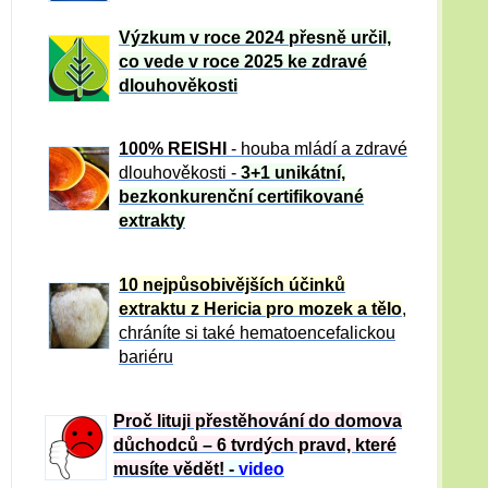
Výzkum v roce 2024 přesně určil,
co vede v roce 2025 ke zdravé
dlouhověkosti
100% REISHI
- houba mládí a zdravé
dlou
h
ověkosti -
3+1 unikátní,
bezkonkurenční certifikované
extrakty
10 nejpůsobivějších účinků
extraktu z Hericia pro mozek a tělo
,
chráníte si také hematoencefalickou
bariéru
Proč lituji přestěhování do domova
důchodců – 6 tvrdých pravd, které
musíte vědět!
-
video