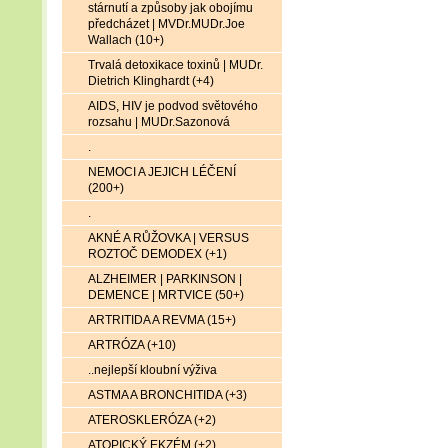
stárnutí a způsoby jak obojímu
předcházet | MVDr.MUDr.Joe
Wallach (10+)
Trvalá detoxikace toxinů | MUDr.
Dietrich Klinghardt (+4)
AIDS, HIV je podvod světového
rozsahu | MUDr.Sazonová
.
NEMOCI A JEJICH LÉČENÍ
(200+)
.
AKNÉ A RŮŽOVKA | VERSUS
ROZTOČ DEMODEX (+1)
ALZHEIMER | PARKINSON |
DEMENCE | MRTVICE (50+)
ARTRITIDA A REVMA (15+)
ARTRÓZA (+10)
..nejlepší kloubní výživa
ASTMA A BRONCHITIDA (+3)
ATEROSKLERÓZA (+2)
ATOPICKÝ EKZÉM (+2)