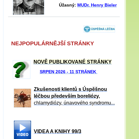
Úžasný:
MUDr. Henry Bieler
NEJPOPULÁRNĚJŠÍ STRÁNKY
NOVĚ PUBLIKOVANÉ STRÁNKY
SRPEN 2026 - 11 STRÁNEK
Zkušenosti klientů s Úspěšnou
léčbou především boreliózy,
chlamydiózy, únavového syndromu...
VIDEA A KNIHY 99/3