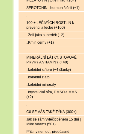
MELATONIN | to je mládí (20+)
SEROTONIN | hormon štěstí (+1)
.
100 + LÉČIVÝCH ROSTLIN k
prevenci a léčbě (+100)
..Zelí jako superlék (+2)
..Kmín černý (+1)
.
MINERÁLNÍ LÁTKY, STOPOVÉ
PRVKY A VITAMÍNY (+40)
..koloidní stříbro (+4 články)
..koloidní zlato
..koloidní minerály
..krystalická síra, DMSO a MMS
(+2)
.
C0 SE VÁS TAKÉ TÝKÁ (300+)
Jak se sám vyléčit během 15 dní |
Mike Adams (50+)
Příčiny nemocí, předčasné