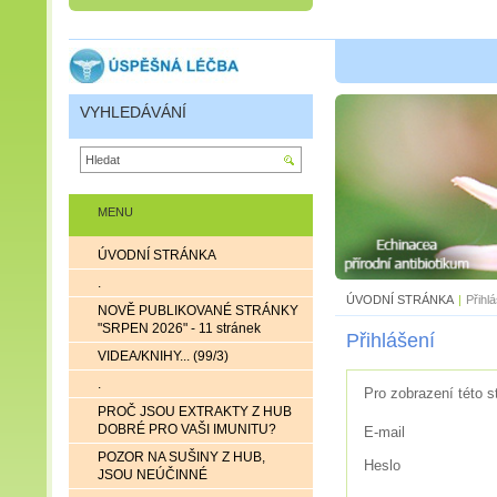
VYHLEDÁVÁNÍ
MENU
ÚVODNÍ STRÁNKA
.
ÚVODNÍ STRÁNKA
|
Přihl
NOVĚ PUBLIKOVANÉ STRÁNKY
"SRPEN 2026" - 11 stránek
Přihlášení
VIDEA/KNIHY... (99/3)
.
Pro zobrazení této s
PROČ JSOU EXTRAKTY Z HUB
DOBRÉ PRO VAŠI IMUNITU?
E-mail
POZOR NA SUŠINY Z HUB,
Heslo
JSOU NEÚČINNÉ