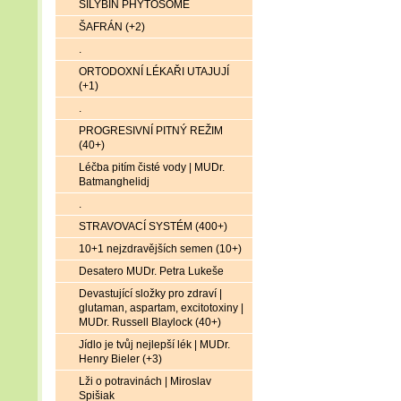
SILYBIN PHYTOSOME
ŠAFRÁN (+2)
.
ORTODOXNÍ LÉKAŘI UTAJUJÍ
(+1)
.
PROGRESIVNÍ PITNÝ REŽIM
(40+)
Léčba pitím čisté vody | MUDr.
Batmanghelidj
.
STRAVOVACÍ SYSTÉM (400+)
10+1 nejzdravějších semen (10+)
Desatero MUDr. Petra Lukeše
Devastující složky pro zdraví |
glutaman, aspartam, excitotoxiny |
MUDr. Russell Blaylock (40+)
Jídlo je tvůj nejlepší lék | MUDr.
Henry Bieler (+3)
Lži o potravinách | Miroslav
Spišiak