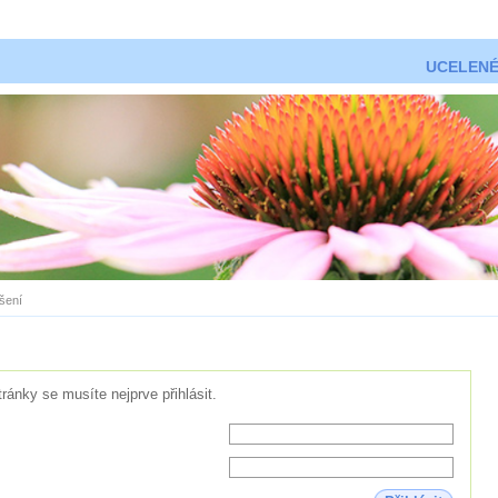
UCELENÉ
ášení
tránky se musíte nejprve přihlásit.