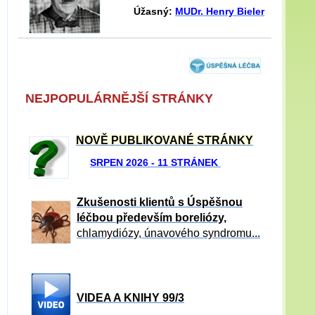
Úžasný:
MUDr. Henry Bieler
NEJPOPULÁRNĚJŠÍ STRÁNKY
NOVĚ PUBLIKOVANÉ STRÁNKY
SRPEN 2026 - 11 STRÁNEK
Zkušenosti klientů s Úspěšnou
léčbou především boreliózy,
chlamydiózy, únavového syndromu...
VIDEA A KNIHY 99/3