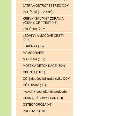
JÁTRA A OSTROPESTŘEC (10+)
KOUŘENÍ (+6 článků)
KREVNÍ SKUPINY, ZDRAVÍ A
VZTAHY, CRP TEST (+6)
KŘEČOVÉ ŽÍLY
LEDVINY A MOČOVÉ CESTY
(20+)
LUPÉNKA (+5)
MAMOGRAFIE
MIGRÉNA (10+)
MOZEK A DETOXIKACE (30+)
OBEZITA (110+)
OČI | zlepšování zraku cviky (20+)
OČKOVÁNÍ (30+)
..vakcíny jsou totálním podvodem
OPARY, PÁSOVÝ OPAR (+3)
OSTEOPORÓZA (+7)
PROSTATA (10+)