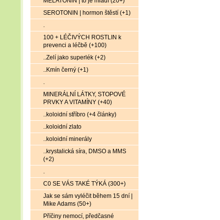
MELATONIN | to je mládí (20+)
SEROTONIN | hormon štěstí (+1)
.
100 + LÉČIVÝCH ROSTLIN k
prevenci a léčbě (+100)
..Zelí jako superlék (+2)
..Kmín černý (+1)
.
MINERÁLNÍ LÁTKY, STOPOVÉ
PRVKY A VITAMÍNY (+40)
..koloidní stříbro (+4 články)
..koloidní zlato
..koloidní minerály
..krystalická síra, DMSO a MMS
(+2)
.
C0 SE VÁS TAKÉ TÝKÁ (300+)
Jak se sám vyléčit během 15 dní |
Mike Adams (50+)
Příčiny nemocí, předčasné