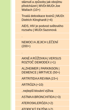
stárnutí a způsoby jak obojímu
předcházet | MVDr.MUDr.Joe
Wallach (10+)
Trvalá detoxikace toxinů | MUDr.
Dietrich Klinghardt (+4)
AIDS, HIV je podvod světového
rozsahu | MUDr.Sazonová
.
NEMOCI A JEJICH LÉČENÍ
(200+)
.
AKNÉ A RŮŽOVKA | VERSUS
ROZTOČ DEMODEX (+1)
ALZHEIMER | PARKINSON |
DEMENCE | MRTVICE (50+)
ARTRITIDA A REVMA (15+)
ARTRÓZA (+10)
..nejlepší kloubní výživa
ASTMA A BRONCHITIDA (+3)
ATEROSKLERÓZA (+2)
ATOPICKÝ EKZÉM (+2)