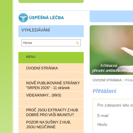
VYHLEDÁVÁNÍ
MENU
ÚVODNÍ STRÁNKA
.
ÚVODNÍ STRÁNKA
|
Přihl
NOVĚ PUBLIKOVANÉ STRÁNKY
"SRPEN 2026" - 11 stránek
Přihlášení
VIDEA/KNIHY... (99/3)
.
Pro zobrazení této s
PROČ JSOU EXTRAKTY Z HUB
DOBRÉ PRO VAŠI IMUNITU?
E-mail
POZOR NA SUŠINY Z HUB,
Heslo
JSOU NEÚČINNÉ