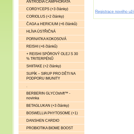
ANTRODIA CAMPHORATA
CORDYCEPS (+3 články)
Registrace nového uži
CORIOLUS (+2 články)
ČAGA a HERICIUM (+6 článků)
HLÍVA ÚSTŘIČNÁ
PORNATKA KOKOSOVÁ
REISHI (+6 článků)
+ REISHI SPÓROVÝ OLEJ S 30
% TRITERPÉNŮ
SHIITAKE (+2 články)
SUPÍK – SIRUP PRO DĚTI NA
PODPORU IMUNITY
.
BERBERIN GLYCOshift™ -
novinka
BETAGLUKAN (+3 články)
BOSWELLIA PHYTOSOME (+1)
DANSHEN CARDIO
PROBIOTIKA BIOME BOOST