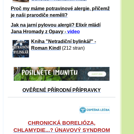
Proč my máme potravinové alergie, přičemž
je naši prarodiče neměli?
Jak na jarní pylovou alergii? Elixír mládí
Jana Hromady z Opavy -
video
Kniha "Netradiční bylinkář" -
Roman Kindl
(212 stran)
OVĚŘENÉ PŘÍRODNÍ PŘÍPRAVKY
CHRONICKÁ BORELIÓZA,
CHLAMYDIE...? ÚNAVOVÝ SYNDROM