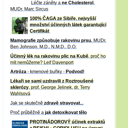
Léčte záněty a
ne Cholesterol
,
MUDr. Marc Sircus
100% ČAGA ze Sibiře, nejvyšší
množství účinných látek garantující
Certifikát
Mamografie způsobuje rakovinu prsu
,
MUDr.
Ben Johnson, M.D., N.M.D., D.O.
Účinný
lék na
rakovinu plic na Kubě
, proč ho
mít nemůžeme?
Leif Davenport
Artróza
- kmenové buňky -
Podvod!
Lékaři se sami uzdravili z Roztroušené
sklerózy
, prof. George Jelinek, dr. Terry
Wahlsová
Jak se skutečně
zdravě
stravovat...
Proč průběžně a
jak detoxikovat tělo
PROTINÁDOROVÝ účinek extraktů