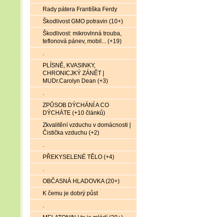
Rady pátera Františka Ferdy
Škodlivost GMO potravin (10+)
Škodlivost: mikrovlnná trouba,
teflonová pánev, mobil... (+19)
.
PLÍSNĚ, KVASINKY,
CHRONICJKÝ ZÁNĚT |
MUDr.Carolyn Dean (+3)
.
ZPŮSOB DÝCHÁNÍ A CO
DÝCHÁTE (+10 článků)
Zkvalitění vzduchu v domácnosti |
Čistička vzduchu (+2)
.
PŘEKYSELENÉ TĚLO (+4)
.
OBČASNÁ HLADOVKA (20+)
K čemu je dobrý půst
.