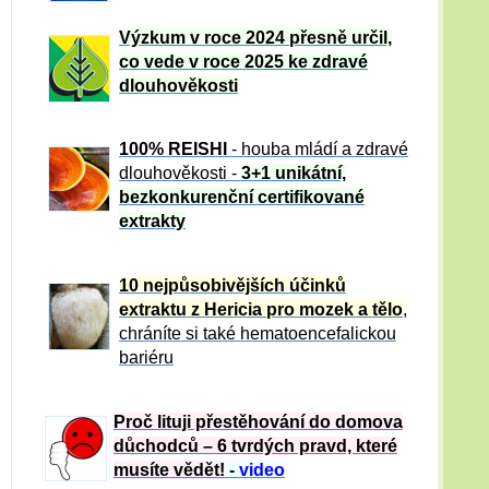
Výzkum v roce 2024 přesně určil,
co vede v roce 2025 ke zdravé
dlouhověkosti
100% REISHI
- houba mládí a zdravé
dlou
h
ověkosti -
3+1 unikátní,
bezkonkurenční certifikované
extrakty
10 nejpůsobivějších účinků
extraktu z Hericia pro mozek a tělo
,
chráníte si také hematoencefalickou
bariéru
Proč lituji přestěhování do domova
důchodců – 6 tvrdých pravd, které
musíte vědět!
-
video