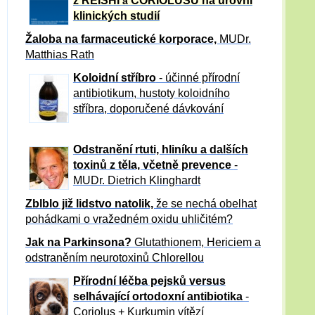
z REISHI
CORIOLUSU
na úrovni
a
klinických studií
Žaloba
na farmaceutické korporace,
MUDr.
Matthias Rath
Koloidní stříbro
- účinné přírodní
antibiotikum,
hustoty koloidního
stříbra, doporučené dávkování
Odstranění rtuti, hliníku a dalších
toxinů z těla, včetně p
revence
-
MUDr. Dietrich Klinghardt
Zblblo již lidstvo natolik,
že se nechá obelhat
pohádkami o vražedném oxidu uhličitém?
Jak na Parkinsona?
Glutathionem, Hericiem a
odstraněním neurotoxinů Chlorellou
Přírodní léčba pejsků versus
selhávající ortodoxní antibiotika
-
Coriolus + Kurkumin vítězí