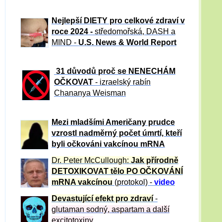
Nejlepší DIETY pro celkové zdraví v
roce 2024 -
středomořská, DASH a
MIND -
U.S. News & World Report
31 důvod
ů proč se NENECHÁM
OČKOVAT
- izraelský rabín
Chananya Weisman
Mezi mladšími Američany prudce
vzrostl nadměrný počet úmrtí, kteří
byli očkováni vakcínou mRNA
Dr. Peter
McCullough:
Jak přírodně
DETOXIKOVAT tělo PO OČKOVÁNÍ
mRNA vakcínou
(protokol) -
video
Devastující efekt pro zdraví
-
glutaman sodný, aspartam a další
excitotoxiny