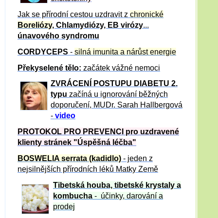
Jak se přírodní cestou uzdravit z
chronické
Boreliózy
, Chlamydiózy, EB virózy
...
únavového syndromu
CORDYCEPS
-
silná imunita a nárůst energie
Překyselené tělo:
začátek vážné nemoci
ZVRÁCE
NÍ POSTUPU DIABETU 2.
typu
začíná u ignorování běžných
doporučení, MUDr. Sarah Hallbergová
-
video
PROTOKOL PRO PREVENCI pro uzdravené
klienty
stránek "Úspěšná léčba"
BOSWELIA serrata (kadidlo)
- jeden z
nejsilnějších přírodních léků Matky Země
Tibetská houba, tibetské
krystaly
a
kombucha
- účinky, darování a
prodej