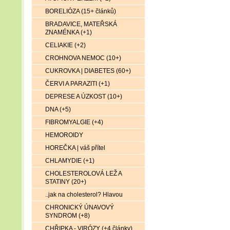
BORELIÓZA (15+ článků)
BRADAVICE, MATEŘSKÁ
ZNAMÉNKA (+1)
CELIAKIE (+2)
CROHNOVA NEMOC (10+)
CUKROVKA | DIABETES (60+)
ČERVI A PARAZITI (+1)
DEPRESE A ÚZKOST (10+)
DNA (+5)
FIBROMYALGIE (+4)
HEMOROIDY
HOREČKA | váš přítel
CHLAMYDIE (+1)
CHOLESTEROLOVÁ LEŽ A
STATINY (20+)
..jak na cholesterol? Hlavou
CHRONICKÝ ÚNAVOVÝ
SYNDROM (+8)
CHŘIPKA - VIRÓZY (+4 články)