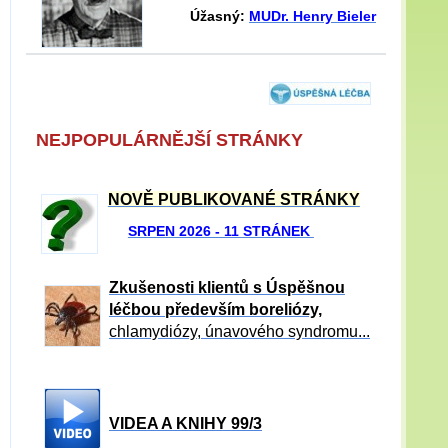
Úžasný:
MUDr. Henry Bieler
NEJPOPULÁRNĚJŠÍ STRÁNKY
NOVĚ PUBLIKOVANÉ STRÁNKY
SRPEN 2026 - 11 STRÁNEK
Zkušenosti klientů s Úspěšnou
léčbou především boreliózy,
chlamydiózy, únavového syndromu...
VIDEA A KNIHY 99/3