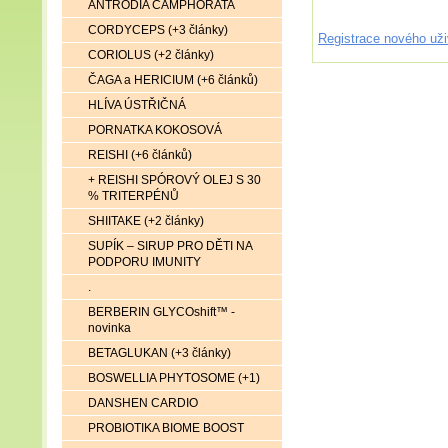
ANTRODIA CAMPHORATA
CORDYCEPS (+3 články)
Registrace nového uži
CORIOLUS (+2 články)
ČAGA a HERICIUM (+6 článků)
HLÍVA ÚSTŘIČNÁ
PORNATKA KOKOSOVÁ
REISHI (+6 článků)
+ REISHI SPÓROVÝ OLEJ S 30
% TRITERPÉNŮ
SHIITAKE (+2 články)
SUPÍK – SIRUP PRO DĚTI NA
PODPORU IMUNITY
.
BERBERIN GLYCOshift™ -
novinka
BETAGLUKAN (+3 články)
BOSWELLIA PHYTOSOME (+1)
DANSHEN CARDIO
PROBIOTIKA BIOME BOOST