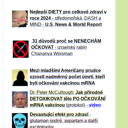
Nejlepší DIETY pro celkové zdraví v
roce 2024 -
středomořská, DASH a
MIND -
U.S. News & World Report
31 důvod
ů proč se NENECHÁM
OČKOVAT
- izraelský rabín
Chananya Weisman
Mezi mladšími Američany prudce
vzrostl nadměrný počet úmrtí, kteří
byli očkováni vakcínou mRNA
Dr. Peter
McCullough:
Jak přírodně
DETOXIKOVAT tělo PO OČKOVÁNÍ
mRNA vakcínou
(protokol) -
video
Devastující efekt pro zdraví
-
glutaman sodný, aspartam a další
excitotoxiny