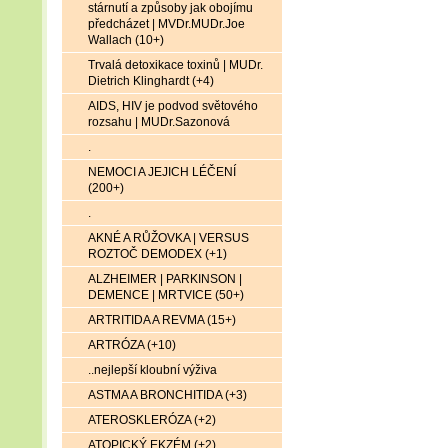
stárnutí a způsoby jak obojímu
předcházet | MVDr.MUDr.Joe
Wallach (10+)
Trvalá detoxikace toxinů | MUDr.
Dietrich Klinghardt (+4)
AIDS, HIV je podvod světového
rozsahu | MUDr.Sazonová
.
NEMOCI A JEJICH LÉČENÍ
(200+)
.
AKNÉ A RŮŽOVKA | VERSUS
ROZTOČ DEMODEX (+1)
ALZHEIMER | PARKINSON |
DEMENCE | MRTVICE (50+)
ARTRITIDA A REVMA (15+)
ARTRÓZA (+10)
..nejlepší kloubní výživa
ASTMA A BRONCHITIDA (+3)
ATEROSKLERÓZA (+2)
ATOPICKÝ EKZÉM (+2)