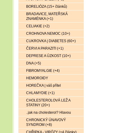
BORELIÓZA (15+ článků)
BRADAVICE, MATEŘSKÁ
ZNAMÉNKA (+1)
CELIAKIE (+2)
CROHNOVA NEMOC (10+)
CUKROVKA | DIABETES (60+)
ČERVI A PARAZITI (+1)
DEPRESE A ÚZKOST (10+)
DNA (+5)
FIBROMYALGIE (+4)
HEMOROIDY
HOREČKA | váš přítel
CHLAMYDIE (+1)
CHOLESTEROLOVÁ LEŽ A
STATINY (20+)
..jak na cholesterol? Hlavou
CHRONICKÝ ÚNAVOVÝ
SYNDROM (+8)
CHŘIPKA - VIRÓZY (+4 články)