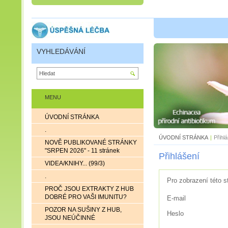
VYHLEDÁVÁNÍ
MENU
ÚVODNÍ STRÁNKA
.
ÚVODNÍ STRÁNKA
|
Přihl
NOVĚ PUBLIKOVANÉ STRÁNKY
"SRPEN 2026" - 11 stránek
Přihlášení
VIDEA/KNIHY... (99/3)
.
Pro zobrazení této s
PROČ JSOU EXTRAKTY Z HUB
DOBRÉ PRO VAŠI IMUNITU?
E-mail
POZOR NA SUŠINY Z HUB,
Heslo
JSOU NEÚČINNÉ