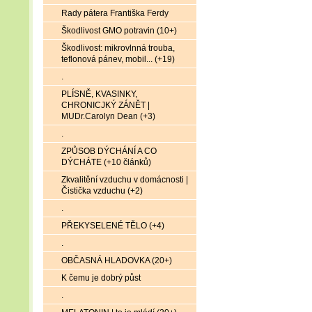
Rady pátera Františka Ferdy
Škodlivost GMO potravin (10+)
Škodlivost: mikrovlnná trouba,
teflonová pánev, mobil... (+19)
.
PLÍSNĚ, KVASINKY,
CHRONICJKÝ ZÁNĚT |
MUDr.Carolyn Dean (+3)
.
ZPŮSOB DÝCHÁNÍ A CO
DÝCHÁTE (+10 článků)
Zkvalitění vzduchu v domácnosti |
Čistička vzduchu (+2)
.
PŘEKYSELENÉ TĚLO (+4)
.
OBČASNÁ HLADOVKA (20+)
K čemu je dobrý půst
.