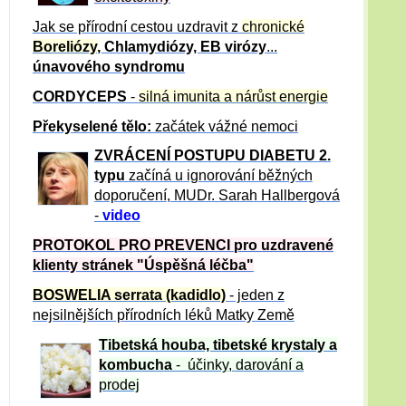
Jak se přírodní cestou uzdravit z
chronické
Boreliózy
, Chlamydiózy, EB virózy
...
únavového syndromu
CORDYCEPS
-
silná imunita a nárůst energie
Překyselené tělo:
začátek vážné nemoci
ZVRÁCE
NÍ POSTUPU DIABETU 2.
typu
začíná u ignorování běžných
doporučení, MUDr. Sarah Hallbergová
-
video
PROTOKOL PRO PREVENCI pro uzdravené
klienty
stránek "Úspěšná léčba"
BOSWELIA serrata (kadidlo)
- jeden z
nejsilnějších přírodních léků Matky Země
Tibetská houba, tibetské
krystaly
a
kombucha
- účinky, darování a
prodej