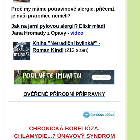
Proč my máme potravinové alergie, přičemž
je naši prarodiče neměli?
Jak na jarní pylovou alergii? Elixír mládí
Jana Hromady z Opavy -
video
Kniha "Netradiční bylinkář" -
Roman Kindl
(212 stran)
OVĚŘENÉ PŘÍRODNÍ PŘÍPRAVKY
CHRONICKÁ BORELIÓZA,
CHLAMYDIE...? ÚNAVOVÝ SYNDROM