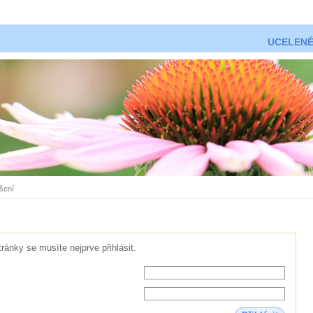
UCELENÉ
ášení
tránky se musíte nejprve přihlásit.