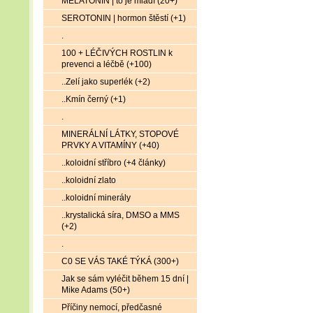
MELATONIN | to je mládí (20+)
SEROTONIN | hormon štěstí (+1)
.
100 + LÉČIVÝCH ROSTLIN k
prevenci a léčbě (+100)
..Zelí jako superlék (+2)
..Kmín černý (+1)
.
MINERÁLNÍ LÁTKY, STOPOVÉ
PRVKY A VITAMÍNY (+40)
..koloidní stříbro (+4 články)
..koloidní zlato
..koloidní minerály
..krystalická síra, DMSO a MMS
(+2)
.
C0 SE VÁS TAKÉ TÝKÁ (300+)
Jak se sám vyléčit během 15 dní |
Mike Adams (50+)
Příčiny nemocí, předčasné