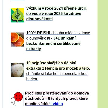
Výzkum v roce 2024 přesně určil,
co vede v roce 2025 ke zdravé
dlouhověkosti
100% REISHI
- houba mládí a zdravé
dlou
h
ověkosti -
3+1 unikátní,
bezkonkurenční certifikované
extrakty
10 nejpůsobivějších účinků
extraktu z Hericia pro mozek a tělo
,
chráníte si také hematoencefalickou
bariéru
Proč lituji přestěhování do domova
důchodců – 6 tvrdých pravd, které
musíte vědět!
-
video