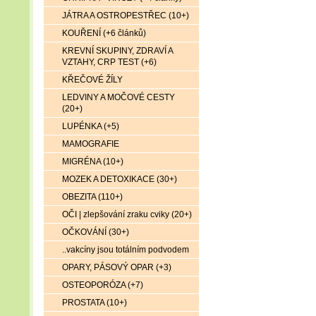
JÁTRA A OSTROPESTŘEC (10+)
KOUŘENÍ (+6 článků)
KREVNÍ SKUPINY, ZDRAVÍ A
VZTAHY, CRP TEST (+6)
KŘEČOVÉ ŽÍLY
LEDVINY A MOČOVÉ CESTY
(20+)
LUPÉNKA (+5)
MAMOGRAFIE
MIGRÉNA (10+)
MOZEK A DETOXIKACE (30+)
OBEZITA (110+)
OČI | zlepšování zraku cviky (20+)
OČKOVÁNÍ (30+)
..vakcíny jsou totálním podvodem
OPARY, PÁSOVÝ OPAR (+3)
OSTEOPORÓZA (+7)
PROSTATA (10+)