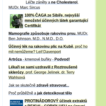
Léčte záněty a
ne Cholesterol
,
MUDr. Marc Sircus
100% ČAGA ze Sibiře, nejvyšší
množství účinných látek garantující
Certifikát
Mamografie způsobuje rakovinu prsu
,
MUDr.
Ben Johnson, M.D., N.M.D., D.O.
Účinný
lék na
rakovinu plic na Kubě
, proč ho
mít nemůžeme?
Leif Davenport
Artróza
- kmenové buňky -
Podvod!
Lékaři se sami uzdravili z Roztroušené
sklerózy
, prof. George Jelinek, dr. Terry
Wahlsová
Jak se skutečně
zdravě
stravovat...
Proč průběžně a
jak detoxikovat tělo
PROTINÁDOROVÝ účinek extraktů