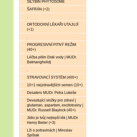
SILYBIN PHYTOSOME
ŠAFRÁN (+2)
.
ORTODOXNÍ LÉKAŘI UTAJUJÍ
(+1)
.
PROGRESIVNÍ PITNÝ REŽIM
(40+)
Léčba pitím čisté vody | MUDr.
Batmanghelidj
.
STRAVOVACÍ SYSTÉM (400+)
10+1 nejzdravějších semen (10+)
Desatero MUDr. Petra Lukeše
Devastující složky pro zdraví |
glutaman, aspartam, excitotoxiny |
MUDr. Russell Blaylock (40+)
Jídlo je tvůj nejlepší lék | MUDr.
Henry Bieler (+3)
Lži o potravinách | Miroslav
Spišiak