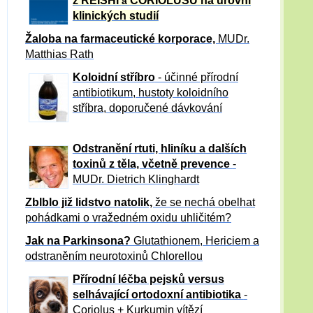
z REISHI
CORIOLUSU
na úrovni
a
klinických studií
Žaloba
na farmaceutické korporace,
MUDr.
Matthias Rath
Koloidní stříbro
- účinné přírodní
antibiotikum,
hustoty koloidního
stříbra, doporučené dávkování
Odstranění rtuti, hliníku a dalších
toxinů z těla, včetně p
revence
-
MUDr. Dietrich Klinghardt
Zblblo již lidstvo natolik,
že se nechá obelhat
pohádkami o vražedném oxidu uhličitém?
Jak na Parkinsona?
Glutathionem, Hericiem a
odstraněním neurotoxinů Chlorellou
Přírodní léčba pejsků versus
selhávající ortodoxní antibiotika
-
Coriolus + Kurkumin vítězí