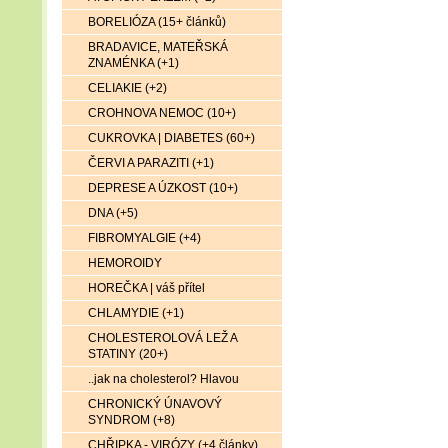
BORELIÓZA (15+ článků)
BRADAVICE, MATEŘSKÁ
ZNAMÉNKA (+1)
CELIAKIE (+2)
CROHNOVA NEMOC (10+)
CUKROVKA | DIABETES (60+)
ČERVI A PARAZITI (+1)
DEPRESE A ÚZKOST (10+)
DNA (+5)
FIBROMYALGIE (+4)
HEMOROIDY
HOREČKA | váš přítel
CHLAMYDIE (+1)
CHOLESTEROLOVÁ LEŽ A
STATINY (20+)
..jak na cholesterol? Hlavou
CHRONICKÝ ÚNAVOVÝ
SYNDROM (+8)
CHŘIPKA - VIRÓZY (+4 články)