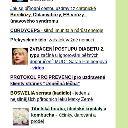
Jak se přírodní cestou uzdravit z
chronické
Boreliózy
, Chlamydiózy, EB virózy
...
únavového syndromu
CORDYCEPS
-
silná imunita a nárůst energie
Překyselené tělo:
začátek vážné nemoci
ZVRÁCE
NÍ POSTUPU DIABETU 2.
typu
začíná u ignorování běžných
doporučení, MUDr. Sarah Hallbergová
-
video
PROTOKOL PRO PREVENCI pro uzdravené
klienty
stránek "Úspěšná léčba"
BOSWELIA serrata (kadidlo)
- jeden z
nejsilnějších přírodních léků Matky Země
Tibetská houba, tibetské
krystaly
a
kombucha
- účinky, darování a
prodej