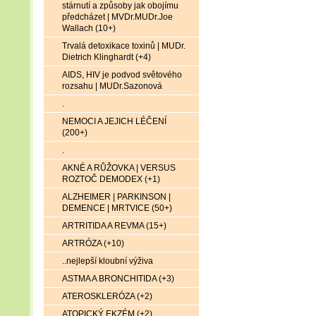
stárnutí a způsoby jak obojímu
předcházet | MVDr.MUDr.Joe
Wallach (10+)
Trvalá detoxikace toxinů | MUDr.
Dietrich Klinghardt (+4)
AIDS, HIV je podvod světového
rozsahu | MUDr.Sazonová
.
NEMOCI A JEJICH LÉČENÍ
(200+)
.
AKNÉ A RŮŽOVKA | VERSUS
ROZTOČ DEMODEX (+1)
ALZHEIMER | PARKINSON |
DEMENCE | MRTVICE (50+)
ARTRITIDA A REVMA (15+)
ARTRÓZA (+10)
..nejlepší kloubní výživa
ASTMA A BRONCHITIDA (+3)
ATEROSKLERÓZA (+2)
ATOPICKÝ EKZÉM (+2)