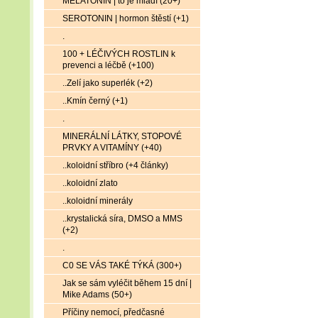
MELATONIN | to je mládí (20+)
SEROTONIN | hormon štěstí (+1)
.
100 + LÉČIVÝCH ROSTLIN k
prevenci a léčbě (+100)
..Zelí jako superlék (+2)
..Kmín černý (+1)
.
MINERÁLNÍ LÁTKY, STOPOVÉ
PRVKY A VITAMÍNY (+40)
..koloidní stříbro (+4 články)
..koloidní zlato
..koloidní minerály
..krystalická síra, DMSO a MMS
(+2)
.
C0 SE VÁS TAKÉ TÝKÁ (300+)
Jak se sám vyléčit během 15 dní |
Mike Adams (50+)
Příčiny nemocí, předčasné