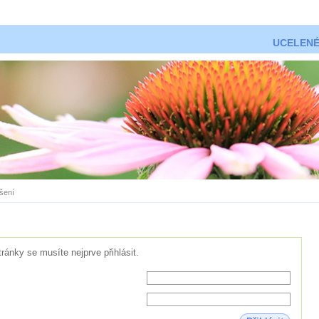
UCELENÉ
ášení
tránky se musíte nejprve přihlásit.