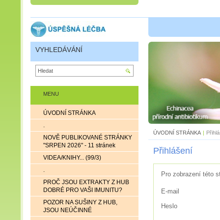
VYHLEDÁVÁNÍ
MENU
ÚVODNÍ STRÁNKA
.
ÚVODNÍ STRÁNKA
|
Přihl
NOVĚ PUBLIKOVANÉ STRÁNKY
"SRPEN 2026" - 11 stránek
Přihlášení
VIDEA/KNIHY... (99/3)
.
Pro zobrazení této s
PROČ JSOU EXTRAKTY Z HUB
DOBRÉ PRO VAŠI IMUNITU?
E-mail
POZOR NA SUŠINY Z HUB,
Heslo
JSOU NEÚČINNÉ