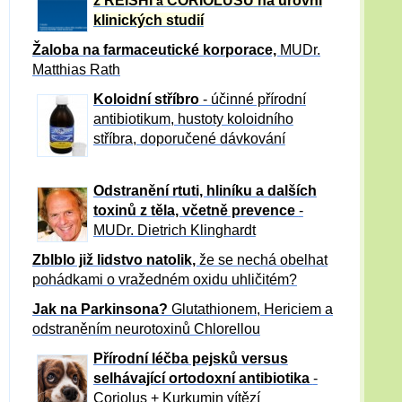
z REISHI
CORIOLUSU
na úrovni
a
klinických studií
Žaloba
na farmaceutické korporace,
MUDr.
Matthias Rath
Koloidní stříbro
- účinné přírodní
antibiotikum,
hustoty koloidního
stříbra, doporučené dávkování
Odstranění rtuti, hliníku a dalších
toxinů z těla, včetně p
revence
-
MUDr. Dietrich Klinghardt
Zblblo již lidstvo natolik,
že se nechá obelhat
pohádkami o vražedném oxidu uhličitém?
Jak na Parkinsona?
Glutathionem, Hericiem a
odstraněním neurotoxinů Chlorellou
Přírodní léčba pejsků versus
selhávající ortodoxní antibiotika
-
Coriolus + Kurkumin vítězí