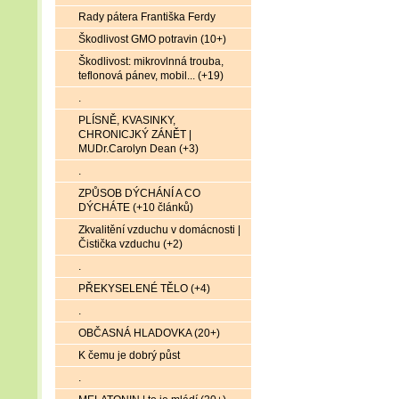
Rady pátera Františka Ferdy
Škodlivost GMO potravin (10+)
Škodlivost: mikrovlnná trouba,
teflonová pánev, mobil... (+19)
.
PLÍSNĚ, KVASINKY,
CHRONICJKÝ ZÁNĚT |
MUDr.Carolyn Dean (+3)
.
ZPŮSOB DÝCHÁNÍ A CO
DÝCHÁTE (+10 článků)
Zkvalitění vzduchu v domácnosti |
Čistička vzduchu (+2)
.
PŘEKYSELENÉ TĚLO (+4)
.
OBČASNÁ HLADOVKA (20+)
K čemu je dobrý půst
.