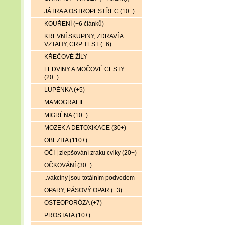
JÁTRA A OSTROPESTŘEC (10+)
KOUŘENÍ (+6 článků)
KREVNÍ SKUPINY, ZDRAVÍ A
VZTAHY, CRP TEST (+6)
KŘEČOVÉ ŽÍLY
LEDVINY A MOČOVÉ CESTY
(20+)
LUPÉNKA (+5)
MAMOGRAFIE
MIGRÉNA (10+)
MOZEK A DETOXIKACE (30+)
OBEZITA (110+)
OČI | zlepšování zraku cviky (20+)
OČKOVÁNÍ (30+)
..vakcíny jsou totálním podvodem
OPARY, PÁSOVÝ OPAR (+3)
OSTEOPORÓZA (+7)
PROSTATA (10+)