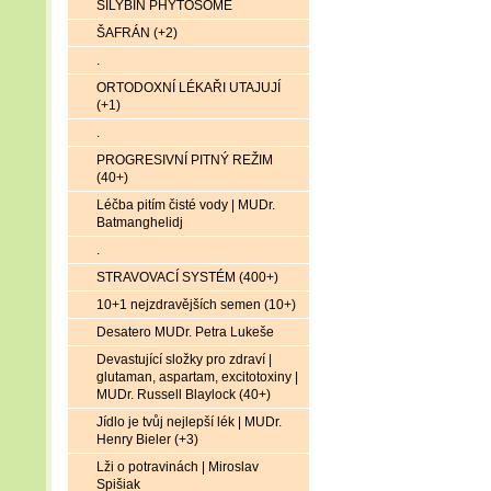
SILYBIN PHYTOSOME
ŠAFRÁN (+2)
.
ORTODOXNÍ LÉKAŘI UTAJUJÍ
(+1)
.
PROGRESIVNÍ PITNÝ REŽIM
(40+)
Léčba pitím čisté vody | MUDr.
Batmanghelidj
.
STRAVOVACÍ SYSTÉM (400+)
10+1 nejzdravějších semen (10+)
Desatero MUDr. Petra Lukeše
Devastující složky pro zdraví |
glutaman, aspartam, excitotoxiny |
MUDr. Russell Blaylock (40+)
Jídlo je tvůj nejlepší lék | MUDr.
Henry Bieler (+3)
Lži o potravinách | Miroslav
Spišiak