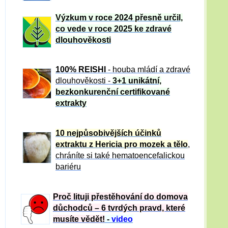
Výzkum v roce 2024 přesně určil,
co vede v roce 2025 ke zdravé
dlouhověkosti
100% REISHI
- houba mládí a zdravé
dlou
h
ověkosti -
3+1 unikátní,
bezkonkurenční certifikované
extrakty
10 nejpůsobivějších účinků
extraktu z Hericia pro mozek a tělo
,
chráníte si také hematoencefalickou
bariéru
Proč lituji přestěhování do domova
důchodců – 6 tvrdých pravd, které
musíte vědět!
-
video