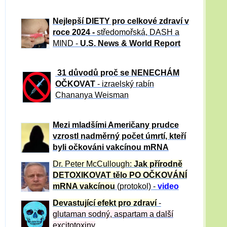
Nejlepší DIETY pro celkové zdraví v
roce 2024 -
středomořská, DASH a
MIND -
U.S. News & World Report
31 důvod
ů proč se NENECHÁM
OČKOVAT
- izraelský rabín
Chananya Weisman
Mezi mladšími Američany prudce
vzrostl nadměrný počet úmrtí, kteří
byli očkováni vakcínou mRNA
Dr. Peter
McCullough:
Jak přírodně
DETOXIKOVAT tělo PO OČKOVÁNÍ
mRNA vakcínou
(protokol) -
video
Devastující efekt pro zdraví
-
glutaman sodný, aspartam a další
excitotoxiny