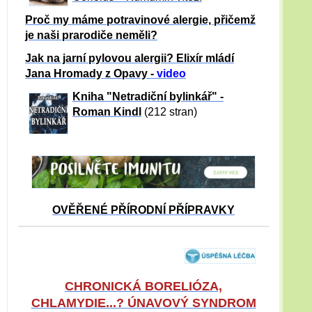
Proč my máme potravinové alergie, přičemž
je naši prarodiče neměli?
Jak na jarní pylovou alergii? Elixír mládí
Jana Hromady z Opavy -
video
Kniha "Netradiční bylinkář" -
Roman Kindl
(212 stran)
OVĚŘENÉ PŘÍRODNÍ PŘÍPRAVKY
CHRONICKÁ BORELIÓZA,
CHLAMYDIE...? ÚNAVOVÝ SYNDROM