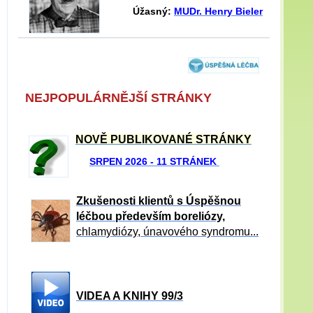
Úžasný:
MUDr. Henry Bieler
NEJPOPULÁRNĚJŠÍ STRÁNKY
NOVĚ PUBLIKOVANÉ STRÁNKY
SRPEN 2026 - 11 STRÁNEK
Zkušenosti klientů s Úspěšnou
léčbou především boreliózy,
chlamydiózy, únavového syndromu...
VIDEA A KNIHY 99/3