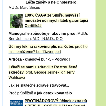
Léčte záněty a
ne Cholesterol
,
MUDr. Marc Sircus
100% ČAGA ze Sibiře, nejvyšší
množství účinných látek garantující
Certifikát
Mamografie způsobuje rakovinu prsu
,
MUDr.
Ben Johnson, M.D., N.M.D., D.O.
Účinný
lék na
rakovinu plic na Kubě
, proč ho
mít nemůžeme?
Leif Davenport
Artróza
- kmenové buňky -
Podvod!
Lékaři se sami uzdravili z Roztroušené
sklerózy
, prof. George Jelinek, dr. Terry
Wahlsová
Jak se skutečně
zdravě
stravovat...
Proč průběžně a
jak detoxikovat tělo
PROTINÁDOROVÝ účinek extraktů