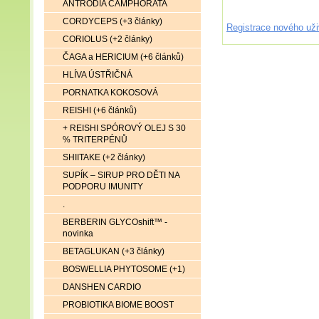
ANTRODIA CAMPHORATA
CORDYCEPS (+3 články)
Registrace nového uži
CORIOLUS (+2 články)
ČAGA a HERICIUM (+6 článků)
HLÍVA ÚSTŘIČNÁ
PORNATKA KOKOSOVÁ
REISHI (+6 článků)
+ REISHI SPÓROVÝ OLEJ S 30
% TRITERPÉNŮ
SHIITAKE (+2 články)
SUPÍK – SIRUP PRO DĚTI NA
PODPORU IMUNITY
.
BERBERIN GLYCOshift™ -
novinka
BETAGLUKAN (+3 články)
BOSWELLIA PHYTOSOME (+1)
DANSHEN CARDIO
PROBIOTIKA BIOME BOOST