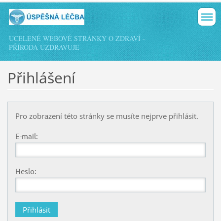
UCELENÉ WEBOVÉ STRÁNKY O ZDRAVÍ -
PŘÍRODA UZDRAVUJE
Přihlášení
Pro zobrazení této stránky se musíte nejprve přihlásit.
E-mail:
Heslo: