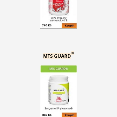
®
MTS GUARD