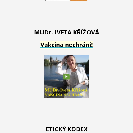
MUDr. IVETA
KŘÍŽOVÁ
Vakcína nechrání!
ETICKÝ KODEX