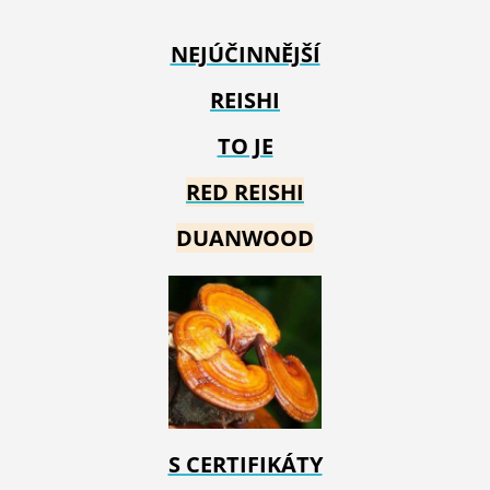
NEJÚČINNĚJŠÍ
REISHI
TO JE
RED REIS
HI
DUANWOOD
S CERTIFIKÁTY