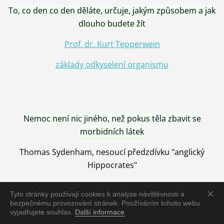
To, co den co den děláte, určuje, jakým způsobem a jak
dlouho budete žít
Prof. dr. Kurt Tepperwein
základy odkyselení organismu
Nemoc není nic jiného, než pokus těla zbavit se
morbidních látek
Thomas Sydenham, nesoucí předzdívku "anglický
Hippocrates"
Tyto stránky používají cookies k analýze návštěvnosti a
bezpečnému provozování stránek. Používáním tohoto webu
vyjadřujete souhlas.
Další informace
Nemoc je vyléčena jen pomocí Přírody, neutralizací a