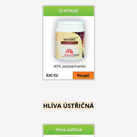
HLÍVA ÚSTŘIČNÁ