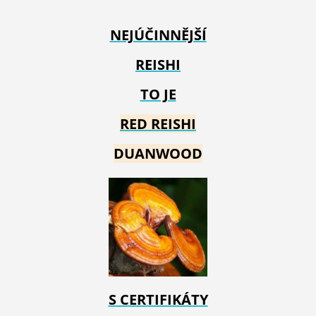
NEJÚČINNĚJŠÍ
REISHI
TO JE
RED REIS
HI
DUANWOOD
S CERTIFIKÁTY