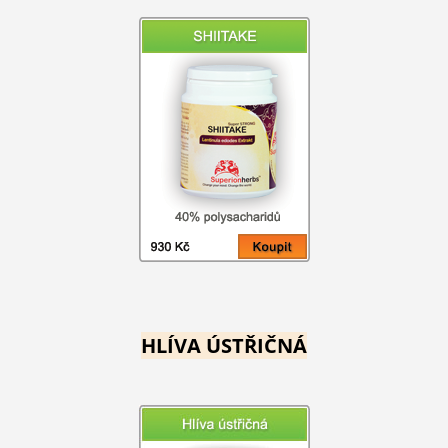
HLÍVA ÚSTŘIČNÁ