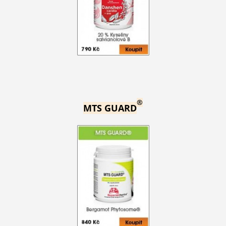
®
MTS GUARD