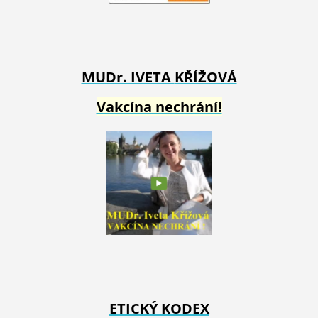
MUDr. IVETA
KŘÍŽOVÁ
Vakcína nechrání!
ETICKÝ KODEX