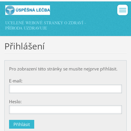
UCELENÉ WEBOVÉ STRÁNKY O ZDRAVÍ -
PŘÍRODA UZDRAVUJE
Přihlášení
Pro zobrazení této stránky se musíte nejprve přihlásit.
E-mail:
Heslo: