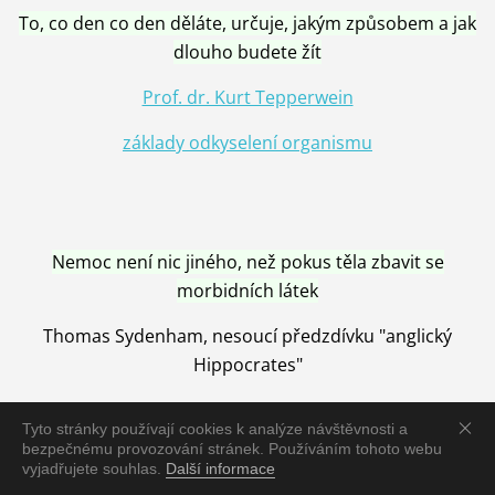
To, co den co den děláte, určuje, jakým způsobem a jak
dlouho budete žít
Prof. dr. Kurt Tepperwein
základy odkyselení organismu
Nemoc není nic jiného, než pokus těla zbavit se
morbidních látek
Thomas Sydenham, nesoucí předzdívku "anglický
Hippocrates"
Tyto stránky používají cookies k analýze návštěvnosti a
bezpečnému provozování stránek. Používáním tohoto webu
vyjadřujete souhlas.
Další informace
Nemoc je vyléčena jen pomocí Přírody, neutralizací a