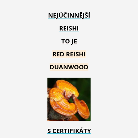
NEJÚČINNĚJŠÍ
REISHI
TO JE
RED REIS
HI
DUANWOOD
S CERTIFIKÁTY