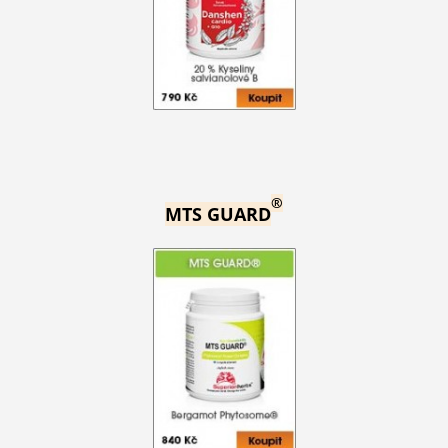
®
MTS GUARD