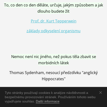
To, co den co den děláte, určuje, jakým způsobem a jak
dlouho budete žít
Prof. dr. Kurt Tepperwein
základy odkyselení organismu
Nemoc není nic jiného, než pokus těla zbavit se
morbidních látek
Thomas Sydenham, nesoucí předzdívku "anglický
Hippocrates"
Tyto stránky používají cookies k analýze návštěvnosti a
bezpečnému provozování stránek. Používáním tohoto webu
vyjadřujete souhlas.
Další informace
Nemoc je vyléčena jen pomocí Přírody, neutralizací a