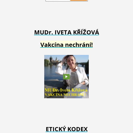
MUDr. IVETA
KŘÍŽOVÁ
Vakcína nechrání!
ETICKÝ KODEX