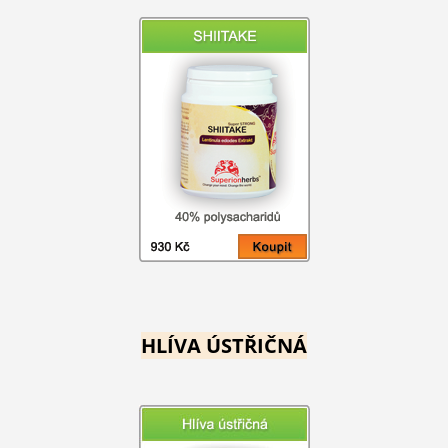
HLÍVA ÚSTŘIČNÁ