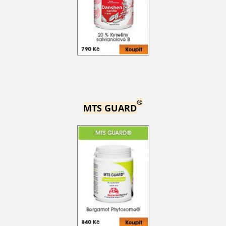
®
MTS GUARD