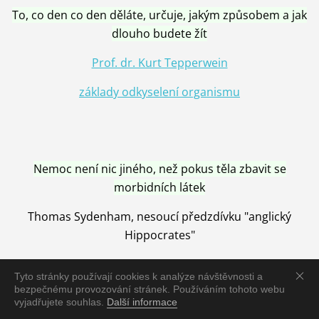
To, co den co den děláte, určuje, jakým způsobem a jak
dlouho budete žít
Prof. dr. Kurt Tepperwein
základy odkyselení organismu
Nemoc není nic jiného, než pokus těla zbavit se
morbidních látek
Thomas Sydenham, nesoucí předzdívku "anglický
Hippocrates"
Tyto stránky používají cookies k analýze návštěvnosti a
bezpečnému provozování stránek. Používáním tohoto webu
vyjadřujete souhlas.
Další informace
Nemoc je vyléčena jen pomocí Přírody, neutralizací a