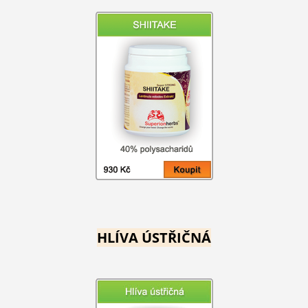
HLÍVA ÚSTŘIČNÁ