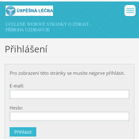
UCELENÉ WEBOVÉ STRÁNKY O ZDRAVÍ -
PŘÍRODA UZDRAVUJE
Přihlášení
Pro zobrazení této stránky se musíte nejprve přihlásit.
E-mail:
Heslo: