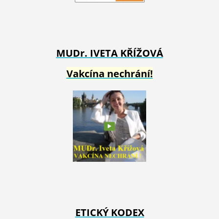
MUDr. IVETA
KŘÍŽOVÁ
Vakcína nechrání!
ETICKÝ KODEX