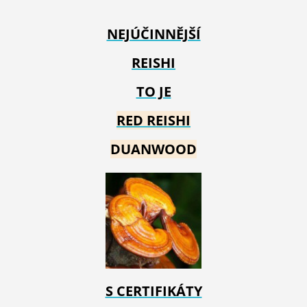
NEJÚČINNĚJŠÍ
REISHI
TO JE
RED REIS
HI
DUANWOOD
S CERTIFIKÁTY