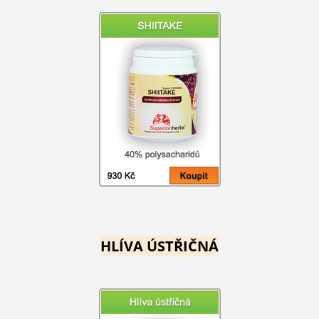
HLÍVA ÚSTŘIČNÁ