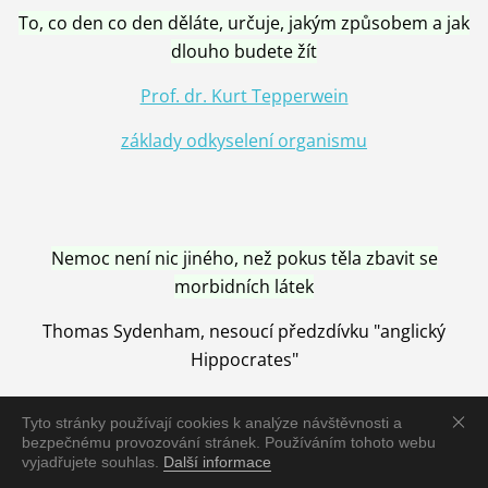
To, co den co den děláte, určuje, jakým způsobem a jak
dlouho budete žít
Prof. dr. Kurt Tepperwein
základy odkyselení organismu
Nemoc není nic jiného, než pokus těla zbavit se
morbidních látek
Thomas Sydenham, nesoucí předzdívku "anglický
Hippocrates"
Tyto stránky používají cookies k analýze návštěvnosti a
bezpečnému provozování stránek. Používáním tohoto webu
vyjadřujete souhlas.
Další informace
Nemoc je vyléčena jen pomocí Přírody, neutralizací a