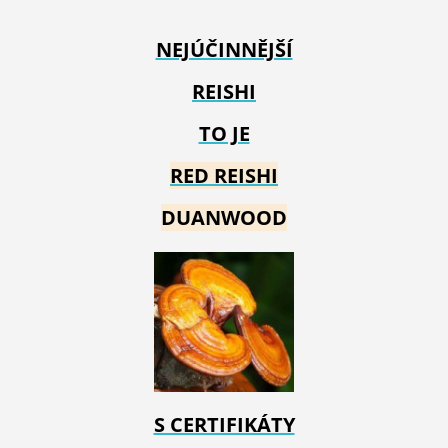
NEJÚČINNĚJŠÍ
REISHI
TO JE
RED REIS
HI
DUANWOOD
S CERTIFIKÁTY