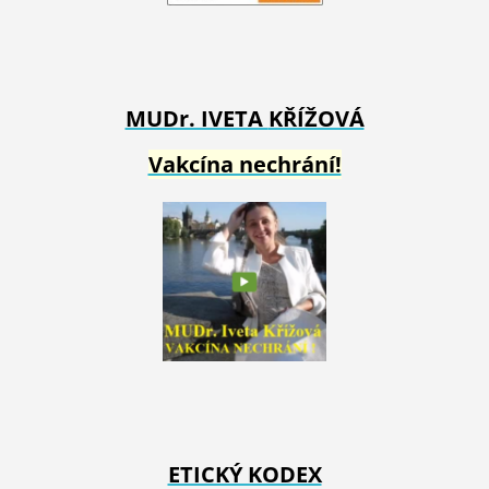
MUDr. IVETA
KŘÍŽOVÁ
Vakcína nechrání!
ETICKÝ KODEX