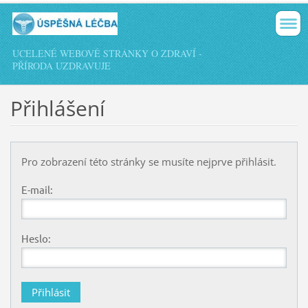
UCELENÉ WEBOVÉ STRÁNKY O ZDRAVÍ -
PŘÍRODA UZDRAVUJE
Přihlášení
Pro zobrazení této stránky se musíte nejprve přihlásit.
E-mail:
Heslo: