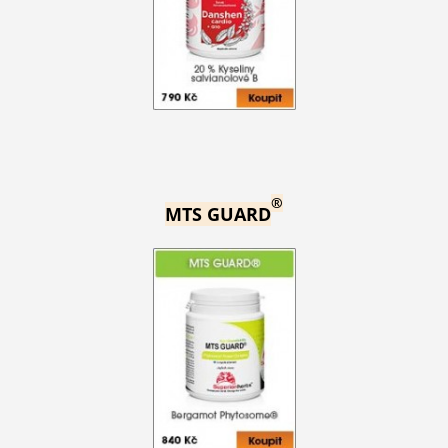
®
MTS GUARD