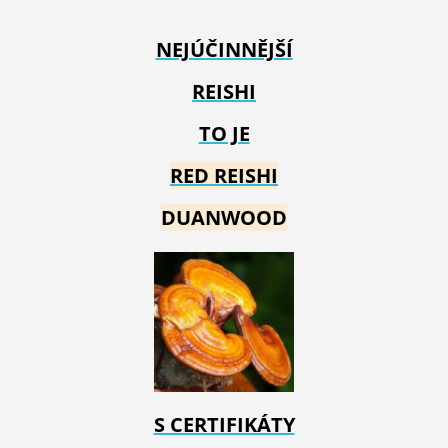
NEJÚČINNĚJŠÍ
REISHI
TO JE
RED REIS
HI
DUANWOOD
S CERTIFIKÁTY