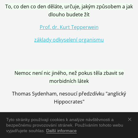
To, co den co den děláte, určuje, jakým způsobem a jak
dlouho budete žít
Prof. dr. Kurt Tepperwein
základy odkyselení organismu
Nemoc není nic jiného, než pokus těla zbavit se
morbidních látek
Thomas Sydenham, nesoucí předzdívku "anglický
Hippocrates"
Tyto stránky používají cookies k analýze návštěvnosti a
bezpečnému provozování stránek. Používáním tohoto webu
vyjadřujete souhlas.
Další informace
Nemoc je vyléčena jen pomocí Přírody, neutralizací a