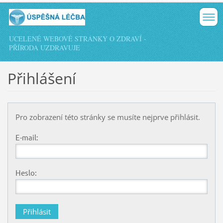
UCELENÉ WEBOVÉ STRÁNKY O ZDRAVÍ -
PŘÍRODA UZDRAVUJE
Přihlášení
Pro zobrazení této stránky se musíte nejprve přihlásit.
E-mail:
Heslo: