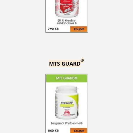
®
MTS GUARD