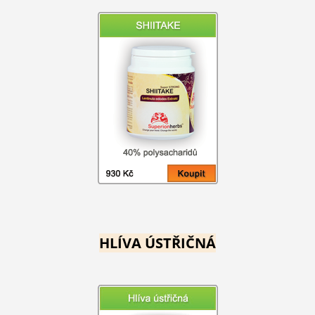
HLÍVA ÚSTŘIČNÁ