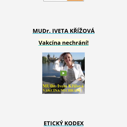
MUDr. IVETA
KŘÍŽOVÁ
Vakcína nechrání!
ETICKÝ KODEX