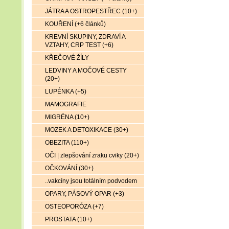
JÁTRA A OSTROPESTŘEC (10+)
KOUŘENÍ (+6 článků)
KREVNÍ SKUPINY, ZDRAVÍ A
VZTAHY, CRP TEST (+6)
KŘEČOVÉ ŽÍLY
LEDVINY A MOČOVÉ CESTY
(20+)
LUPÉNKA (+5)
MAMOGRAFIE
MIGRÉNA (10+)
MOZEK A DETOXIKACE (30+)
OBEZITA (110+)
OČI | zlepšování zraku cviky (20+)
OČKOVÁNÍ (30+)
..vakcíny jsou totálním podvodem
OPARY, PÁSOVÝ OPAR (+3)
OSTEOPORÓZA (+7)
PROSTATA (10+)