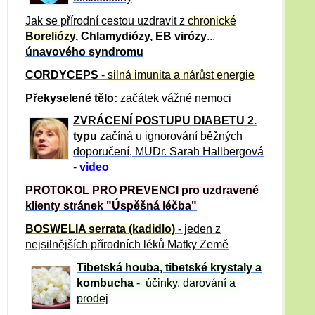
Jak se přírodní cestou uzdravit z
chronické
Boreliózy
, Chlamydiózy, EB virózy
...
únavového syndromu
CORDYCEPS
-
silná imunita a nárůst energie
Překyselené tělo:
začátek vážné nemoci
ZVRÁCE
NÍ POSTUPU DIABETU 2.
typu
začíná u ignorování běžných
doporučení, MUDr. Sarah Hallbergová
-
video
PROTOKOL PRO PREVENCI pro uzdravené
klienty
stránek "Úspěšná léčba"
BOSWELIA serrata (kadidlo)
- jeden z
nejsilnějších přírodních léků Matky Země
Tibetská houba, tibetské
krystaly
a
kombucha
- účinky, darování a
prodej