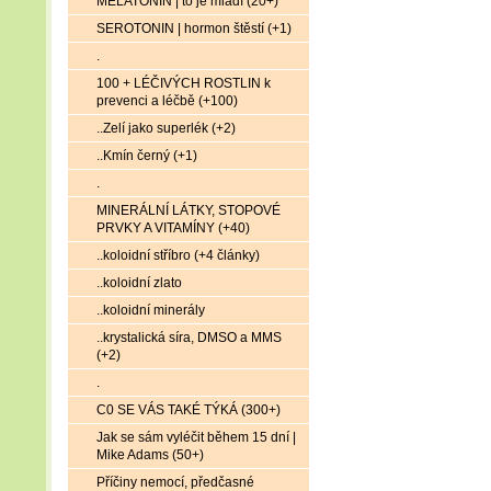
MELATONIN | to je mládí (20+)
SEROTONIN | hormon štěstí (+1)
.
100 + LÉČIVÝCH ROSTLIN k
prevenci a léčbě (+100)
..Zelí jako superlék (+2)
..Kmín černý (+1)
.
MINERÁLNÍ LÁTKY, STOPOVÉ
PRVKY A VITAMÍNY (+40)
..koloidní stříbro (+4 články)
..koloidní zlato
..koloidní minerály
..krystalická síra, DMSO a MMS
(+2)
.
C0 SE VÁS TAKÉ TÝKÁ (300+)
Jak se sám vyléčit během 15 dní |
Mike Adams (50+)
Příčiny nemocí, předčasné