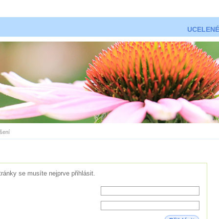
UCELENÉ
ášení
tránky se musíte nejprve přihlásit.