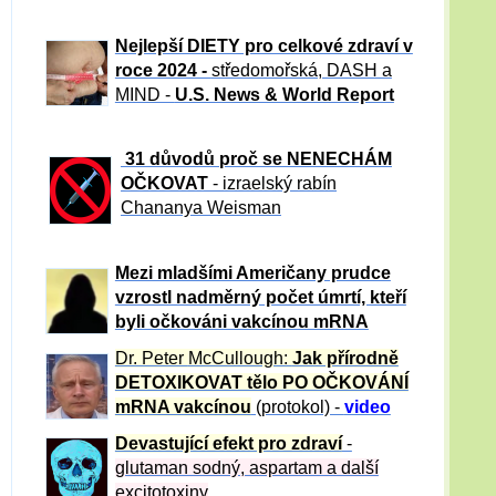
Nejlepší DIETY pro celkové zdraví v
roce 2024 -
středomořská, DASH a
MIND -
U.S. News & World Report
31 důvod
ů proč se NENECHÁM
OČKOVAT
- izraelský rabín
Chananya Weisman
Mezi mladšími Američany prudce
vzrostl nadměrný počet úmrtí, kteří
byli očkováni vakcínou mRNA
Dr. Peter
McCullough:
Jak přírodně
DETOXIKOVAT tělo PO OČKOVÁNÍ
mRNA vakcínou
(protokol) -
video
Devastující efekt pro zdraví
-
glutaman sodný, aspartam a další
excitotoxiny