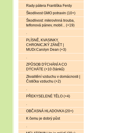
Rady pátera Františka Ferdy
Škodlivost GMO potravin (10+)
Škodlivost: mikrovlnná trouba,
teflonová pánev, mobil... (+19)
.
PLÍSNĚ, KVASINKY,
CHRONICJKÝ ZÁNĚT |
MUDr.Carolyn Dean (+3)
.
ZPŮSOB DÝCHÁNÍ A CO
DÝCHÁTE (+10 článků)
Zkvalitění vzduchu v domácnosti |
Čistička vzduchu (+2)
.
PŘEKYSELENÉ TĚLO (+4)
.
OBČASNÁ HLADOVKA (20+)
K čemu je dobrý půst
.