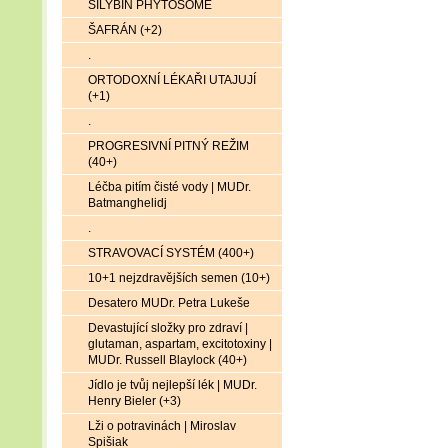
SILYBIN PHYTOSOME
ŠAFRÁN (+2)
.
ORTODOXNÍ LÉKAŘI UTAJUJÍ
(+1)
.
PROGRESIVNÍ PITNÝ REŽIM
(40+)
Léčba pitím čisté vody | MUDr.
Batmanghelidj
.
STRAVOVACÍ SYSTÉM (400+)
10+1 nejzdravějších semen (10+)
Desatero MUDr. Petra Lukeše
Devastující složky pro zdraví |
glutaman, aspartam, excitotoxiny |
MUDr. Russell Blaylock (40+)
Jídlo je tvůj nejlepší lék | MUDr.
Henry Bieler (+3)
Lži o potravinách | Miroslav
Spišiak