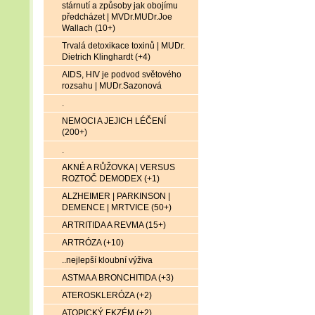
stárnutí a způsoby jak obojímu
předcházet | MVDr.MUDr.Joe
Wallach (10+)
Trvalá detoxikace toxinů | MUDr.
Dietrich Klinghardt (+4)
AIDS, HIV je podvod světového
rozsahu | MUDr.Sazonová
.
NEMOCI A JEJICH LÉČENÍ
(200+)
.
AKNÉ A RŮŽOVKA | VERSUS
ROZTOČ DEMODEX (+1)
ALZHEIMER | PARKINSON |
DEMENCE | MRTVICE (50+)
ARTRITIDA A REVMA (15+)
ARTRÓZA (+10)
..nejlepší kloubní výživa
ASTMA A BRONCHITIDA (+3)
ATEROSKLERÓZA (+2)
ATOPICKÝ EKZÉM (+2)