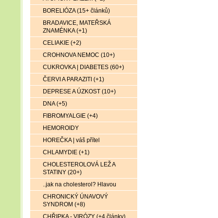
BORELIÓZA (15+ článků)
BRADAVICE, MATEŘSKÁ
ZNAMÉNKA (+1)
CELIAKIE (+2)
CROHNOVA NEMOC (10+)
CUKROVKA | DIABETES (60+)
ČERVI A PARAZITI (+1)
DEPRESE A ÚZKOST (10+)
DNA (+5)
FIBROMYALGIE (+4)
HEMOROIDY
HOREČKA | váš přítel
CHLAMYDIE (+1)
CHOLESTEROLOVÁ LEŽ A
STATINY (20+)
..jak na cholesterol? Hlavou
CHRONICKÝ ÚNAVOVÝ
SYNDROM (+8)
CHŘIPKA - VIRÓZY (+4 články)