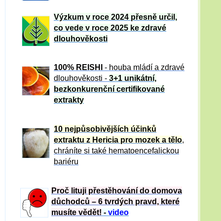
Výzkum v roce 2024 přesně určil,
co vede v roce 2025 ke zdravé
dlouhověkosti
100% REISHI
- houba mládí a zdravé
dlou
h
ověkosti -
3+1 unikátní,
bezkonkurenční certifikované
extrakty
10 nejpůsobivějších účinků
extraktu z Hericia pro mozek a tělo
,
chráníte si také hematoencefalickou
bariéru
Proč lituji přestěhování do domova
důchodců – 6 tvrdých pravd, které
musíte vědět!
-
video