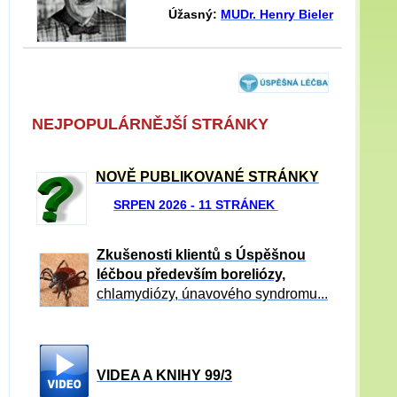
Úžasný:
MUDr. Henry Bieler
NEJPOPULÁRNĚJŠÍ STRÁNKY
NOVĚ PUBLIKOVANÉ STRÁNKY
SRPEN 2026 - 11 STRÁNEK
Zkušenosti klientů s Úspěšnou
léčbou především boreliózy,
chlamydiózy, únavového syndromu...
VIDEA A KNIHY 99/3