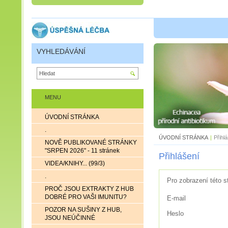
VYHLEDÁVÁNÍ
MENU
ÚVODNÍ STRÁNKA
.
ÚVODNÍ STRÁNKA
|
Přihl
NOVĚ PUBLIKOVANÉ STRÁNKY
"SRPEN 2026" - 11 stránek
Přihlášení
VIDEA/KNIHY... (99/3)
.
Pro zobrazení této s
PROČ JSOU EXTRAKTY Z HUB
DOBRÉ PRO VAŠI IMUNITU?
E-mail
POZOR NA SUŠINY Z HUB,
Heslo
JSOU NEÚČINNÉ