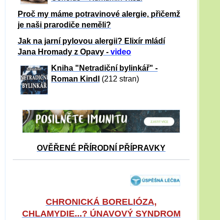
Proč my máme potravinové alergie, přičemž
je naši prarodiče neměli?
Jak na jarní pylovou alergii? Elixír mládí
Jana Hromady z Opavy -
video
Kniha "Netradiční bylinkář" -
Roman Kindl
(212 stran)
OVĚŘENÉ PŘÍRODNÍ PŘÍPRAVKY
CHRONICKÁ BORELIÓZA,
CHLAMYDIE...? ÚNAVOVÝ SYNDROM