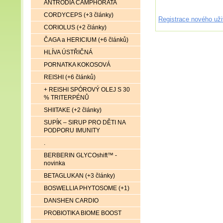
ANTRODIA CAMPHORATA
CORDYCEPS (+3 články)
Registrace nového uži
CORIOLUS (+2 články)
ČAGA a HERICIUM (+6 článků)
HLÍVA ÚSTŘIČNÁ
PORNATKA KOKOSOVÁ
REISHI (+6 článků)
+ REISHI SPÓROVÝ OLEJ S 30
% TRITERPÉNŮ
SHIITAKE (+2 články)
SUPÍK – SIRUP PRO DĚTI NA
PODPORU IMUNITY
.
BERBERIN GLYCOshift™ -
novinka
BETAGLUKAN (+3 články)
BOSWELLIA PHYTOSOME (+1)
DANSHEN CARDIO
PROBIOTIKA BIOME BOOST