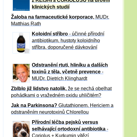
z REISHI
CORIOLUSU
na úrovni
a
klinických studií
Žaloba
na farmaceutické korporace,
MUDr.
Matthias Rath
Koloidní stříbro
- účinné přírodní
antibiotikum,
hustoty koloidního
stříbra, doporučené dávkování
Odstranění rtuti, hliníku a dalších
toxinů z těla, včetně p
revence
-
MUDr. Dietrich Klinghardt
Zblblo již lidstvo natolik,
že se nechá obelhat
pohádkami o vražedném oxidu uhličitém?
Jak na Parkinsona?
Glutathionem, Hericiem a
odstraněním neurotoxinů Chlorellou
Přírodní léčba pejsků versus
selhávající ortodoxní antibiotika
-
Coriolus + Kurkumin vítězí