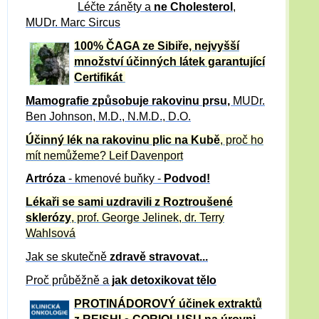
Léčte záněty a
ne Cholesterol
,
MUDr. Marc Sircus
100% ČAGA ze Sibiře, nejvyšší
množství účinných látek garantující
Certifikát
Mamografie způsobuje rakovinu prsu
,
MUDr.
Ben Johnson, M.D., N.M.D., D.O.
Účinný
lék na
rakovinu plic na Kubě
, proč ho
mít nemůžeme?
Leif Davenport
Artróza
- kmenové buňky -
Podvod!
Lékaři se sami uzdravili z Roztroušené
sklerózy
, prof. George Jelinek, dr. Terry
Wahlsová
Jak se skutečně
zdravě
stravovat...
Proč průběžně a
jak detoxikovat tělo
PROTINÁDOROVÝ účinek extraktů