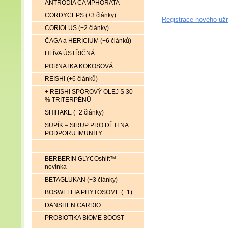
ANTRODIA CAMPHORATA
CORDYCEPS (+3 články)
Registrace nového uži
CORIOLUS (+2 články)
ČAGA a HERICIUM (+6 článků)
HLÍVA ÚSTŘIČNÁ
PORNATKA KOKOSOVÁ
REISHI (+6 článků)
+ REISHI SPÓROVÝ OLEJ S 30
% TRITERPÉNŮ
SHIITAKE (+2 články)
SUPÍK – SIRUP PRO DĚTI NA
PODPORU IMUNITY
.
BERBERIN GLYCOshift™ -
novinka
BETAGLUKAN (+3 články)
BOSWELLIA PHYTOSOME (+1)
DANSHEN CARDIO
PROBIOTIKA BIOME BOOST