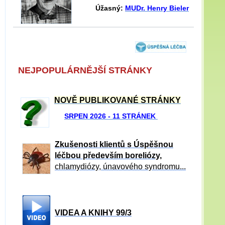
Úžasný:
MUDr. Henry Bieler
NEJPOPULÁRNĚJŠÍ STRÁNKY
NOVĚ PUBLIKOVANÉ STRÁNKY
SRPEN 2026 - 11 STRÁNEK
Zkušenosti klientů s Úspěšnou
léčbou především boreliózy,
chlamydiózy, únavového syndromu...
VIDEA A KNIHY 99/3