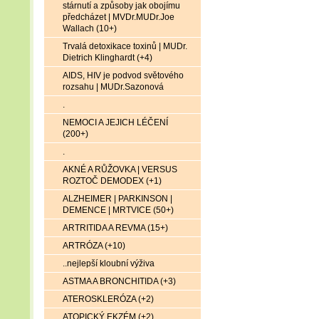
stárnutí a způsoby jak obojímu
předcházet | MVDr.MUDr.Joe
Wallach (10+)
Trvalá detoxikace toxinů | MUDr.
Dietrich Klinghardt (+4)
AIDS, HIV je podvod světového
rozsahu | MUDr.Sazonová
.
NEMOCI A JEJICH LÉČENÍ
(200+)
.
AKNÉ A RŮŽOVKA | VERSUS
ROZTOČ DEMODEX (+1)
ALZHEIMER | PARKINSON |
DEMENCE | MRTVICE (50+)
ARTRITIDA A REVMA (15+)
ARTRÓZA (+10)
..nejlepší kloubní výživa
ASTMA A BRONCHITIDA (+3)
ATEROSKLERÓZA (+2)
ATOPICKÝ EKZÉM (+2)