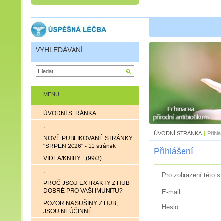
VYHLEDÁVÁNÍ
MENU
ÚVODNÍ STRÁNKA
.
ÚVODNÍ STRÁNKA
|
Přihl
NOVĚ PUBLIKOVANÉ STRÁNKY
"SRPEN 2026" - 11 stránek
Přihlášení
VIDEA/KNIHY... (99/3)
.
Pro zobrazení této s
PROČ JSOU EXTRAKTY Z HUB
DOBRÉ PRO VAŠI IMUNITU?
E-mail
POZOR NA SUŠINY Z HUB,
Heslo
JSOU NEÚČINNÉ