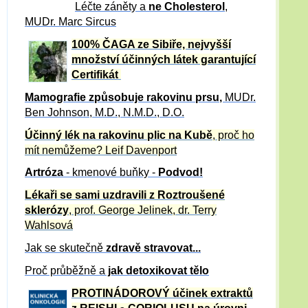
Léčte záněty a
ne Cholesterol
,
MUDr. Marc Sircus
100% ČAGA ze Sibiře, nejvyšší
množství účinných látek garantující
Certifikát
Mamografie způsobuje rakovinu prsu
,
MUDr.
Ben Johnson, M.D., N.M.D., D.O.
Účinný
lék na
rakovinu plic na Kubě
, proč ho
mít nemůžeme?
Leif Davenport
Artróza
- kmenové buňky -
Podvod!
Lékaři se sami uzdravili z Roztroušené
sklerózy
, prof. George Jelinek, dr. Terry
Wahlsová
Jak se skutečně
zdravě
stravovat...
Proč průběžně a
jak detoxikovat tělo
PROTINÁDOROVÝ účinek extraktů