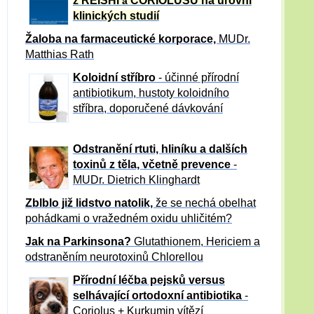
z REISHI
CORIOLUSU
na úrovni
a
klinických studií
Žaloba
na farmaceutické korporace,
MUDr.
Matthias Rath
Koloidní stříbro
- účinné přírodní
antibiotikum,
hustoty koloidního
stříbra, doporučené dávkování
Odstranění rtuti, hliníku a dalších
toxinů z těla, včetně p
revence
-
MUDr. Dietrich Klinghardt
Zblblo již lidstvo natolik,
že se nechá obelhat
pohádkami o vražedném oxidu uhličitém?
Jak na Parkinsona?
Glutathionem, Hericiem a
odstraněním neurotoxinů Chlorellou
Přírodní léčba pejsků versus
selhávající ortodoxní antibiotika
-
Coriolus + Kurkumin vítězí