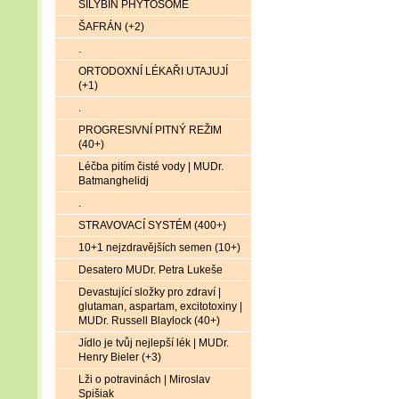
SILYBIN PHYTOSOME
ŠAFRÁN (+2)
.
ORTODOXNÍ LÉKAŘI UTAJUJÍ
(+1)
.
PROGRESIVNÍ PITNÝ REŽIM
(40+)
Léčba pitím čisté vody | MUDr.
Batmanghelidj
.
STRAVOVACÍ SYSTÉM (400+)
10+1 nejzdravějších semen (10+)
Desatero MUDr. Petra Lukeše
Devastující složky pro zdraví |
glutaman, aspartam, excitotoxiny |
MUDr. Russell Blaylock (40+)
Jídlo je tvůj nejlepší lék | MUDr.
Henry Bieler (+3)
Lži o potravinách | Miroslav
Spišiak