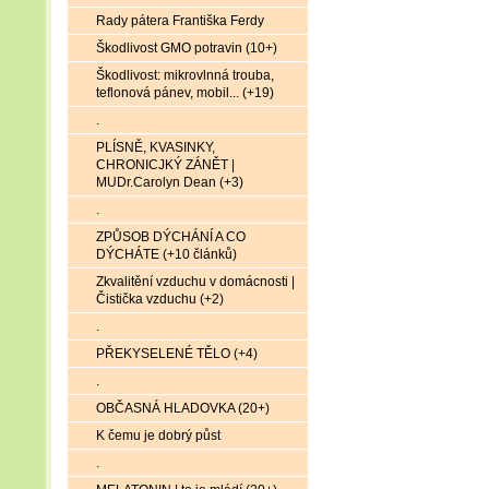
Rady pátera Františka Ferdy
Škodlivost GMO potravin (10+)
Škodlivost: mikrovlnná trouba,
teflonová pánev, mobil... (+19)
.
PLÍSNĚ, KVASINKY,
CHRONICJKÝ ZÁNĚT |
MUDr.Carolyn Dean (+3)
.
ZPŮSOB DÝCHÁNÍ A CO
DÝCHÁTE (+10 článků)
Zkvalitění vzduchu v domácnosti |
Čistička vzduchu (+2)
.
PŘEKYSELENÉ TĚLO (+4)
.
OBČASNÁ HLADOVKA (20+)
K čemu je dobrý půst
.