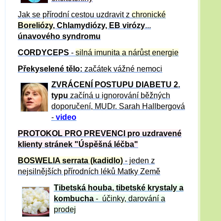
Jak se přírodní cestou uzdravit z
chronické
Boreliózy
, Chlamydiózy, EB virózy
...
únavového syndromu
CORDYCEPS
-
silná imunita a nárůst energie
Překyselené tělo:
začátek vážné nemoci
ZVRÁCE
NÍ POSTUPU DIABETU 2.
typu
začíná u ignorování běžných
doporučení, MUDr. Sarah Hallbergová
-
video
PROTOKOL PRO PREVENCI pro uzdravené
klienty
stránek "Úspěšná léčba"
BOSWELIA serrata (kadidlo)
- jeden z
nejsilnějších přírodních léků Matky Země
Tibetská houba, tibetské
krystaly
a
kombucha
- účinky, darování a
prodej