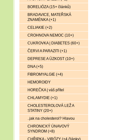
BORELIÓZA (15+ článků)
BRADAVICE, MATEŘSKÁ
ZNAMÉNKA (+1)
CELIAKIE (+2)
CROHNOVA NEMOC (10+)
CUKROVKA | DIABETES (60+)
ČERVI A PARAZITI (+1)
DEPRESE A ÚZKOST (10+)
DNA (+5)
FIBROMYALGIE (+4)
HEMOROIDY
HOREČKA | váš přítel
CHLAMYDIE (+1)
CHOLESTEROLOVÁ LEŽ A
STATINY (20+)
..jak na cholesterol? Hlavou
CHRONICKÝ ÚNAVOVÝ
SYNDROM (+8)
CHŘIPKA - VIRÓZY (+4 články)