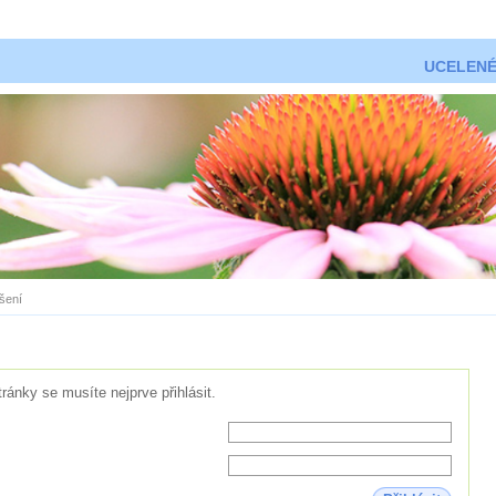
UCELENÉ
ášení
tránky se musíte nejprve přihlásit.