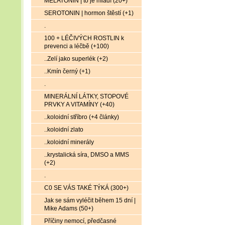
MELATONIN | to je mládí (20+)
SEROTONIN | hormon štěstí (+1)
.
100 + LÉČIVÝCH ROSTLIN k
prevenci a léčbě (+100)
..Zelí jako superlék (+2)
..Kmín černý (+1)
.
MINERÁLNÍ LÁTKY, STOPOVÉ
PRVKY A VITAMÍNY (+40)
..koloidní stříbro (+4 články)
..koloidní zlato
..koloidní minerály
..krystalická síra, DMSO a MMS
(+2)
.
C0 SE VÁS TAKÉ TÝKÁ (300+)
Jak se sám vyléčit během 15 dní |
Mike Adams (50+)
Příčiny nemocí, předčasné