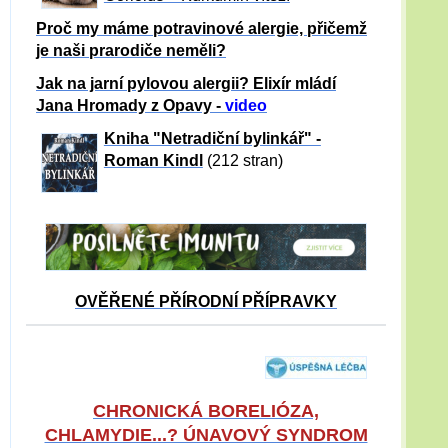
Proč my máme potravinové alergie, přičemž
je naši prarodiče neměli?
Jak na jarní pylovou alergii? Elixír mládí
Jana Hromady z Opavy -
video
Kniha "Netradiční bylinkář" -
Roman Kindl
(212 stran)
OVĚŘENÉ PŘÍRODNÍ PŘÍPRAVKY
CHRONICKÁ BORELIÓZA,
CHLAMYDIE...? ÚNAVOVÝ SYNDROM