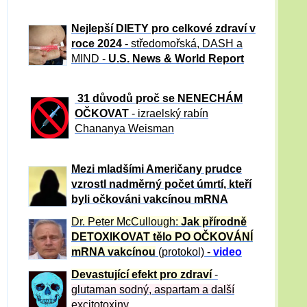
Nejlepší DIETY pro celkové zdraví v
roce 2024 -
středomořská, DASH a
MIND -
U.S. News & World Report
31 důvod
ů proč se NENECHÁM
OČKOVAT
- izraelský rabín
Chananya Weisman
Mezi mladšími Američany prudce
vzrostl nadměrný počet úmrtí, kteří
byli očkováni vakcínou mRNA
Dr. Peter
McCullough:
Jak přírodně
DETOXIKOVAT tělo PO OČKOVÁNÍ
mRNA vakcínou
(protokol) -
video
Devastující efekt pro zdraví
-
glutaman sodný, aspartam a další
excitotoxiny