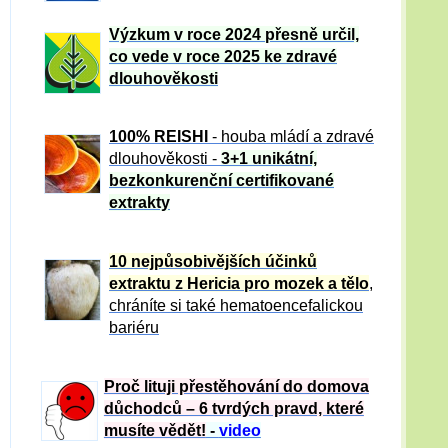
Výzkum v roce 2024 přesně určil,
co vede v roce 2025 ke zdravé
dlouhověkosti
100% REISHI
- houba mládí a zdravé
dlou
h
ověkosti -
3+1 unikátní,
bezkonkurenční certifikované
extrakty
10 nejpůsobivějších účinků
extraktu z Hericia pro mozek a tělo
,
chráníte si také hematoencefalickou
bariéru
Proč lituji přestěhování do domova
důchodců – 6 tvrdých pravd, které
musíte vědět!
-
video