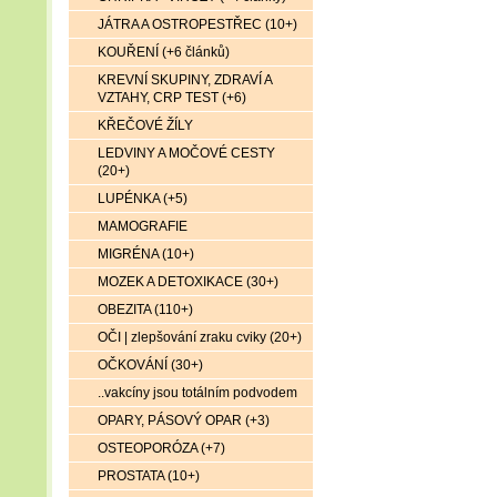
JÁTRA A OSTROPESTŘEC (10+)
KOUŘENÍ (+6 článků)
KREVNÍ SKUPINY, ZDRAVÍ A
VZTAHY, CRP TEST (+6)
KŘEČOVÉ ŽÍLY
LEDVINY A MOČOVÉ CESTY
(20+)
LUPÉNKA (+5)
MAMOGRAFIE
MIGRÉNA (10+)
MOZEK A DETOXIKACE (30+)
OBEZITA (110+)
OČI | zlepšování zraku cviky (20+)
OČKOVÁNÍ (30+)
..vakcíny jsou totálním podvodem
OPARY, PÁSOVÝ OPAR (+3)
OSTEOPORÓZA (+7)
PROSTATA (10+)