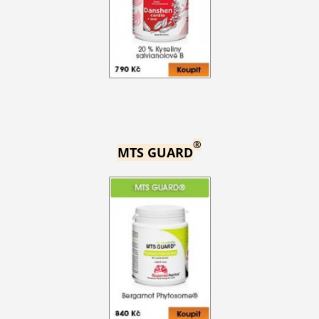
®
MTS GUARD