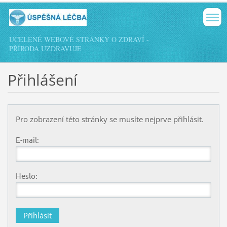
UCELENÉ WEBOVÉ STRÁNKY O ZDRAVÍ -
PŘÍRODA UZDRAVUJE
Přihlášení
Pro zobrazení této stránky se musíte nejprve přihlásit.
E-mail:
Heslo: