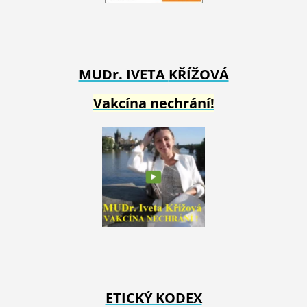
MUDr. IVETA
KŘÍŽOVÁ
Vakcína nechrání!
ETICKÝ KODEX