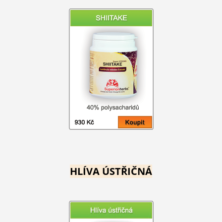
HLÍVA ÚSTŘIČNÁ