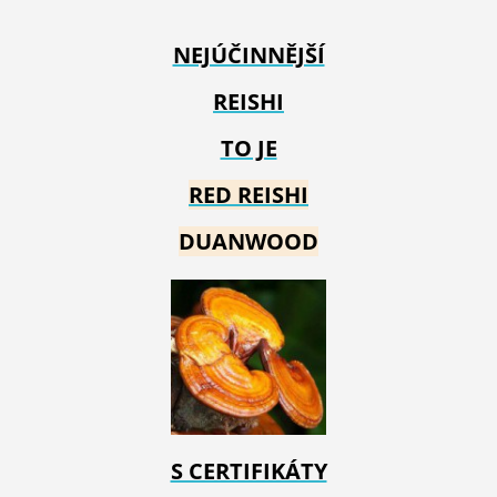
NEJÚČINNĚJŠÍ
REISHI
TO JE
RED REIS
HI
DUANWOOD
S CERTIFIKÁTY