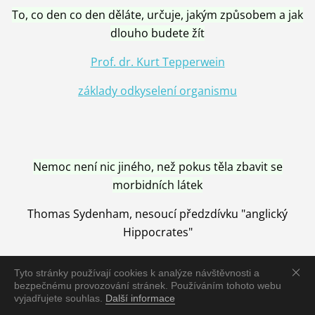
To, co den co den děláte, určuje, jakým způsobem a jak
dlouho budete žít
Prof. dr. Kurt Tepperwein
základy odkyselení organismu
Nemoc není nic jiného, než pokus těla zbavit se
morbidních látek
Thomas Sydenham, nesoucí předzdívku "anglický
Hippocrates"
Tyto stránky používají cookies k analýze návštěvnosti a
bezpečnému provozování stránek. Používáním tohoto webu
vyjadřujete souhlas.
Další informace
Nemoc je vyléčena jen pomocí Přírody, neutralizací a