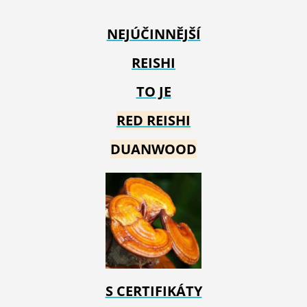
NEJÚČINNĚJŠÍ
REISHI
TO JE
RED REIS
HI
DUANWOOD
S CERTIFIKÁTY