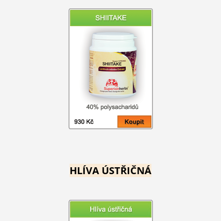
HLÍVA ÚSTŘIČNÁ