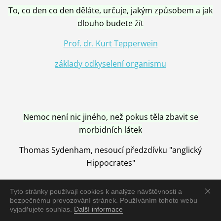
To, co den co den děláte, určuje, jakým způsobem a jak
dlouho budete žít
Prof. dr. Kurt Tepperwein
základy odkyselení organismu
Nemoc není nic jiného, než pokus těla zbavit se
morbidních látek
Thomas Sydenham, nesoucí předzdívku "anglický
Hippocrates"
Tyto stránky používají cookies k analýze návštěvnosti a
bezpečnému provozování stránek. Používáním tohoto webu
vyjadřujete souhlas.
Další informace
Nemoc je vyléčena jen pomocí Přírody, neutralizací a