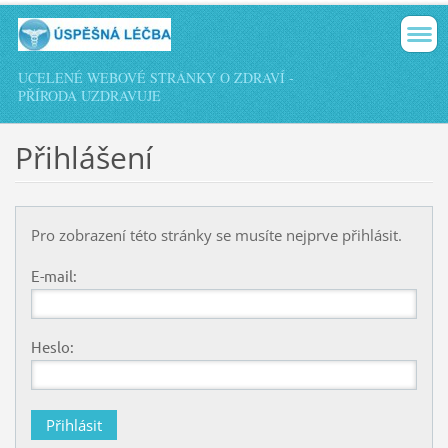
UCELENÉ WEBOVÉ STRÁNKY O ZDRAVÍ -
PŘÍRODA UZDRAVUJE
Přihlášení
Pro zobrazení této stránky se musíte nejprve přihlásit.
E-mail:
Heslo: