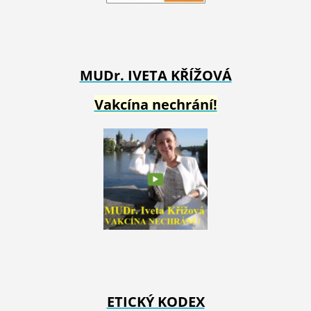
MUDr. IVETA
KŘÍŽOVÁ
Vakcína nechrání!
ETICKÝ KODEX