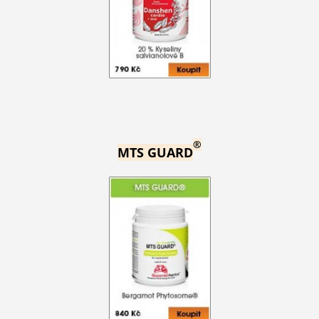
®
MTS GUARD