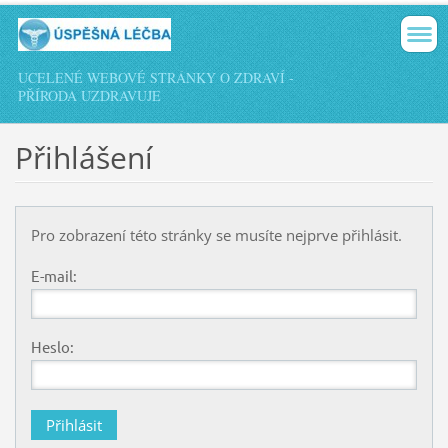
UCELENÉ WEBOVÉ STRÁNKY O ZDRAVÍ -
PŘÍRODA UZDRAVUJE
Přihlášení
Pro zobrazení této stránky se musíte nejprve přihlásit.
E-mail:
Heslo: