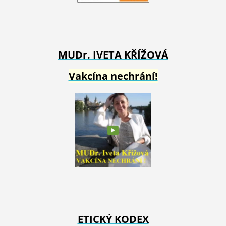
MUDr. IVETA
KŘÍŽOVÁ
Vakcína nechrání!
ETICKÝ KODEX