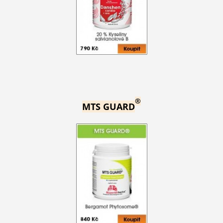
®
MTS GUARD