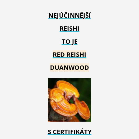
NEJÚČINNĚJŠÍ
REISHI
TO JE
RED REIS
HI
DUANWOOD
S CERTIFIKÁTY