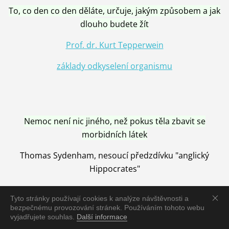
To, co den co den děláte, určuje, jakým způsobem a jak
dlouho budete žít
Prof. dr. Kurt Tepperwein
základy odkyselení organismu
Nemoc není nic jiného, než pokus těla zbavit se
morbidních látek
Thomas Sydenham, nesoucí předzdívku "anglický
Hippocrates"
Tyto stránky používají cookies k analýze návštěvnosti a
bezpečnému provozování stránek. Používáním tohoto webu
vyjadřujete souhlas.
Další informace
Nemoc je vyléčena jen pomocí Přírody, neutralizací a