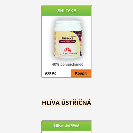
HLÍVA ÚSTŘIČNÁ