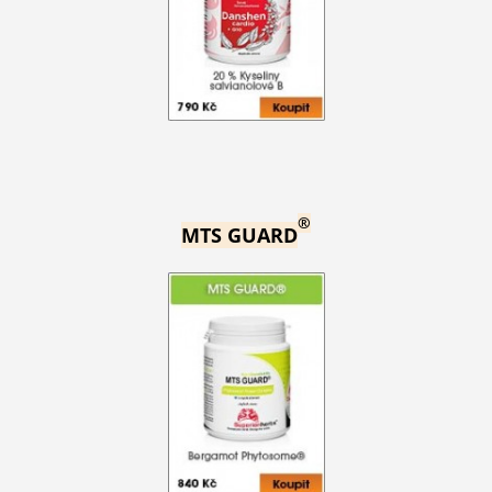
®
MTS GUARD