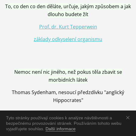
To, co den co den děláte, určuje, jakým způsobem a jak
dlouho budete žít
Prof. dr. Kurt Tepperwein
základy odkyselení organismu
Nemoc není nic jiného, než pokus těla zbavit se
morbidních látek
Thomas Sydenham, nesoucí předzdívku "anglický
Hippocrates"
Tyto stránky používají cookies k analýze návštěvnosti a
bezpečnému provozování stránek. Používáním tohoto webu
vyjadřujete souhlas.
Další informace
Nemoc je vyléčena jen pomocí Přírody, neutralizací a