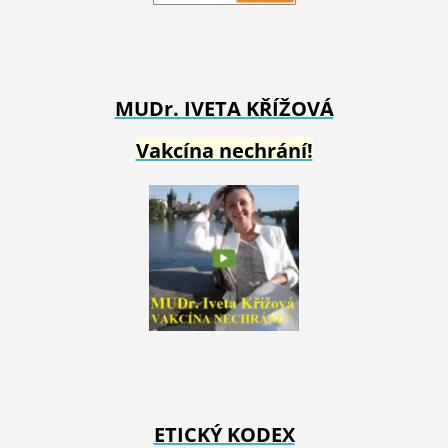
MUDr. IVETA
KŘÍŽOVÁ
Vakcína nechrání!
ETICKÝ KODEX