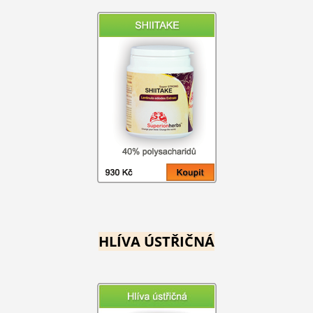
HLÍVA ÚSTŘIČNÁ