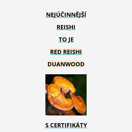
NEJÚČINNĚJŠÍ
REISHI
TO JE
RED REIS
HI
DUANWOOD
S CERTIFIKÁTY