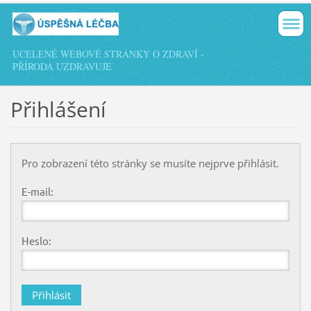
UCELENÉ WEBOVÉ STRÁNKY O ZDRAVÍ -
PŘÍRODA UZDRAVUJE
Přihlášení
Pro zobrazení této stránky se musíte nejprve přihlásit.
E-mail:
Heslo: