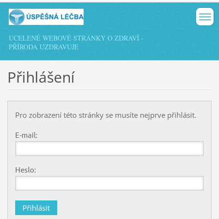
UCELENÉ WEBOVÉ STRÁNKY O ZDRAVÍ -
PŘÍRODA UZDRAVUJE
Přihlášení
Pro zobrazení této stránky se musíte nejprve přihlásit.
E-mail:
Heslo: