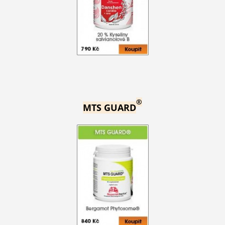
®
MTS GUARD