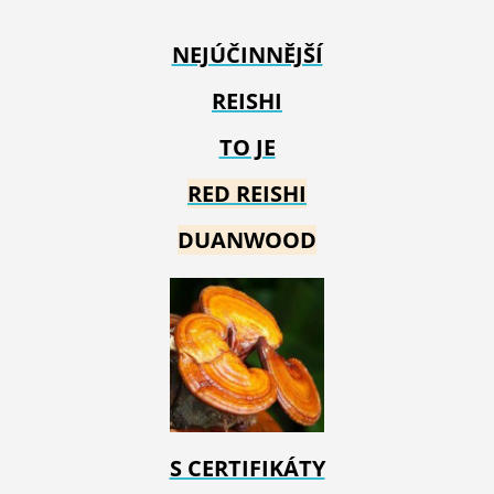
NEJÚČINNĚJŠÍ
REISHI
TO JE
RED REIS
HI
DUANWOOD
S CERTIFIKÁTY