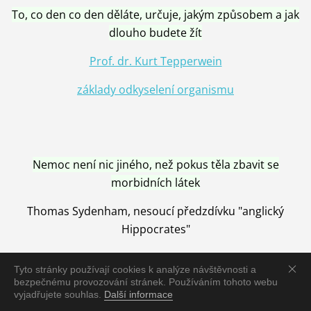
To, co den co den děláte, určuje, jakým způsobem a jak
dlouho budete žít
Prof. dr. Kurt Tepperwein
základy odkyselení organismu
Nemoc není nic jiného, než pokus těla zbavit se
morbidních látek
Thomas Sydenham, nesoucí předzdívku "anglický
Hippocrates"
Tyto stránky používají cookies k analýze návštěvnosti a
bezpečnému provozování stránek. Používáním tohoto webu
vyjadřujete souhlas.
Další informace
Nemoc je vyléčena jen pomocí Přírody, neutralizací a