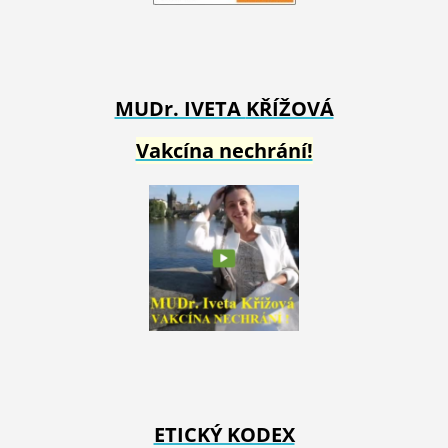
MUDr. IVETA
KŘÍŽOVÁ
Vakcína nechrání!
ETICKÝ KODEX