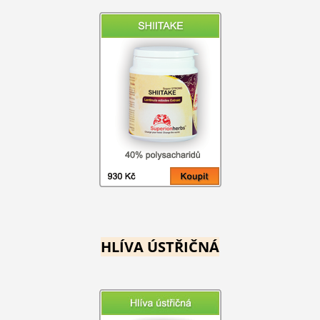
HLÍVA ÚSTŘIČNÁ