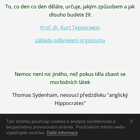
To, co den co den děláte, určuje, jakým způsobem a jak
dlouho budete žít
Prof. dr. Kurt Tepperwein
základy odkyselení organismu
Nemoc není nic jiného, než pokus těla zbavit se
morbidních látek
Thomas Sydenham, nesoucí předzdívku "anglický
Hippocrates"
Tyto stránky používají cookies k analýze návštěvnosti a
bezpečnému provozování stránek. Používáním tohoto webu
vyjadřujete souhlas.
Další informace
Nemoc je vyléčena jen pomocí Přírody, neutralizací a