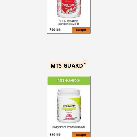
®
MTS GUARD