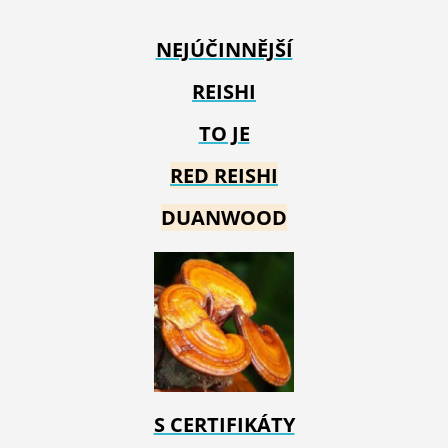
NEJÚČINNĚJŠÍ
REISHI
TO JE
RED REIS
HI
DUANWOOD
S CERTIFIKÁTY