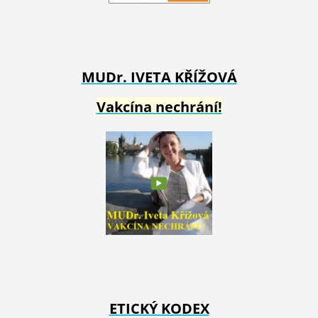
MUDr. IVETA
KŘÍŽOVÁ
Vakcína nechrání!
ETICKÝ KODEX