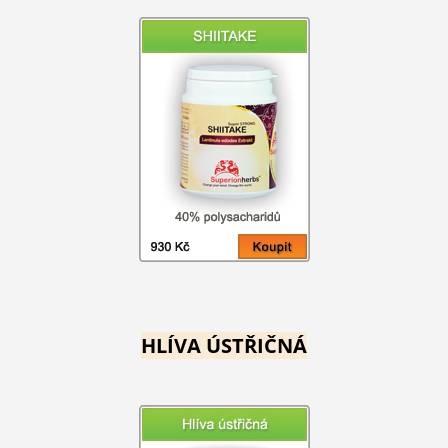
HLÍVA ÚSTŘIČNÁ