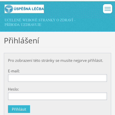
UCELENÉ WEBOVÉ STRÁNKY O ZDRAVÍ -
PŘÍRODA UZDRAVUJE
Přihlášení
Pro zobrazení této stránky se musíte nejprve přihlásit.
E-mail:
Heslo: