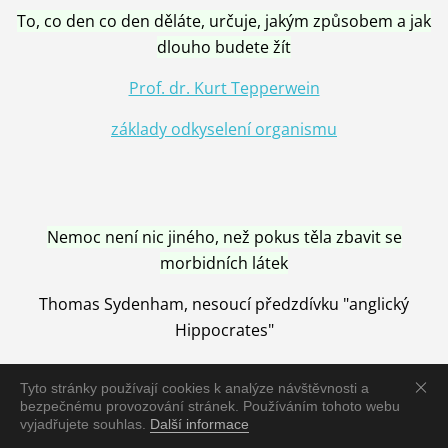
To, co den co den děláte, určuje, jakým způsobem a jak
dlouho budete žít
Prof. dr. Kurt Tepperwein
základy odkyselení organismu
Nemoc není nic jiného, než pokus těla zbavit se
morbidních látek
Thomas Sydenham, nesoucí předzdívku "anglický
Hippocrates"
Tyto stránky používají cookies k analýze návštěvnosti a
bezpečnému provozování stránek. Používáním tohoto webu
vyjadřujete souhlas.
Další informace
Nemoc je vyléčena jen pomocí Přírody, neutralizací a