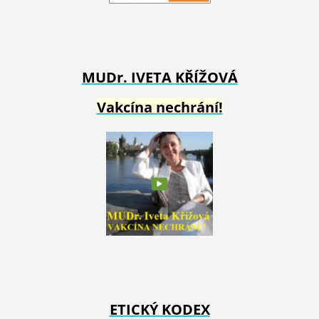
MUDr. IVETA
KŘÍŽOVÁ
Vakcína nechrání!
ETICKÝ KODEX