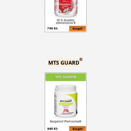
®
MTS GUARD