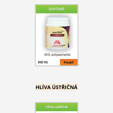
HLÍVA ÚSTŘIČNÁ