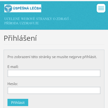
UCELENÉ WEBOVÉ STRÁNKY O ZDRAVÍ -
PŘÍRODA UZDRAVUJE
Přihlášení
Pro zobrazení této stránky se musíte nejprve přihlásit.
E-mail:
Heslo: