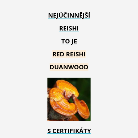
NEJÚČINNĚJŠÍ
REISHI
TO JE
RED REIS
HI
DUANWOOD
S CERTIFIKÁTY