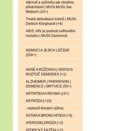
stárnutí a způsoby jak obojímu
předcházet | MVDr.MUDr.Joe
Wallach (10+)
Trvalá detoxikace toxinů | MUDr.
Dietrich Klinghardt (+4)
AIDS, HIV je podvod světového
rozsahu | MUDr.Sazonová
.
NEMOCI A JEJICH LÉČENÍ
(200+)
.
AKNÉ A RŮŽOVKA | VERSUS
ROZTOČ DEMODEX (+1)
ALZHEIMER | PARKINSON |
DEMENCE | MRTVICE (50+)
ARTRITIDA A REVMA (15+)
ARTRÓZA (+10)
..nejlepší kloubní výživa
ASTMA A BRONCHITIDA (+3)
ATEROSKLERÓZA (+2)
ATOPICKÝ EKZÉM (+2)