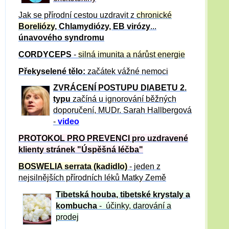
Jak se přírodní cestou uzdravit z
chronické
Boreliózy
, Chlamydiózy, EB virózy
...
únavového syndromu
CORDYCEPS
-
silná imunita a nárůst energie
Překyselené tělo:
začátek vážné nemoci
ZVRÁCE
NÍ POSTUPU DIABETU 2.
typu
začíná u ignorování běžných
doporučení, MUDr. Sarah Hallbergová
-
video
PROTOKOL PRO PREVENCI pro uzdravené
klienty
stránek "Úspěšná léčba"
BOSWELIA serrata (kadidlo)
- jeden z
nejsilnějších přírodních léků Matky Země
Tibetská houba, tibetské
krystaly
a
kombucha
- účinky, darování a
prodej