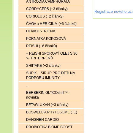
ANTRODIA CAMPHORATA
CORDYCEPS (+3 články)
Registrace nového uži
CORIOLUS (+2 články)
ČAGA a HERICIUM (+6 článků)
HLÍVA ÚSTŘIČNÁ
PORNATKA KOKOSOVÁ
REISHI (+6 článků)
+ REISHI SPÓROVÝ OLEJ S 30
% TRITERPÉNŮ
SHIITAKE (+2 články)
SUPÍK – SIRUP PRO DĚTI NA
PODPORU IMUNITY
.
BERBERIN GLYCOshift™ -
novinka
BETAGLUKAN (+3 články)
BOSWELLIA PHYTOSOME (+1)
DANSHEN CARDIO
PROBIOTIKA BIOME BOOST