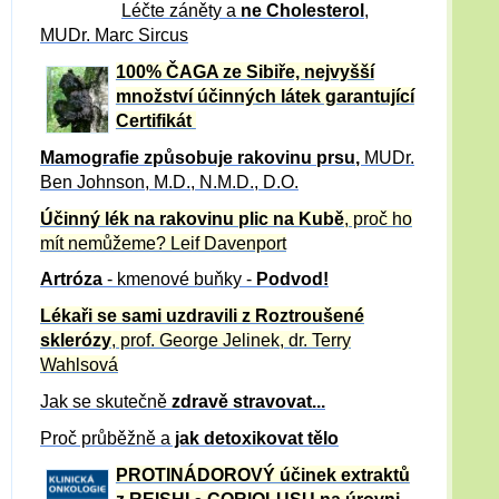
Léčte záněty a
ne Cholesterol
,
MUDr. Marc Sircus
100% ČAGA ze Sibiře, nejvyšší
množství účinných látek garantující
Certifikát
Mamografie způsobuje rakovinu prsu
,
MUDr.
Ben Johnson, M.D., N.M.D., D.O.
Účinný
lék na
rakovinu plic na Kubě
, proč ho
mít nemůžeme?
Leif Davenport
Artróza
- kmenové buňky -
Podvod!
Lékaři se sami uzdravili z Roztroušené
sklerózy
, prof. George Jelinek, dr. Terry
Wahlsová
Jak se skutečně
zdravě
stravovat...
Proč průběžně a
jak detoxikovat tělo
PROTINÁDOROVÝ účinek extraktů