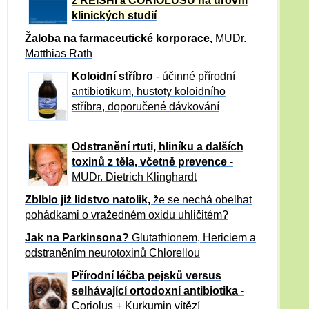
z REISHI
CORIOLUSU
na úrovni
a
klinických studií
Žaloba
na farmaceutické korporace,
MUDr.
Matthias Rath
Koloidní stříbro
- účinné přírodní
antibiotikum,
hustoty koloidního
stříbra, doporučené dávkování
Odstranění rtuti, hliníku a dalších
toxinů z těla, včetně p
revence
-
MUDr. Dietrich Klinghardt
Zblblo již lidstvo natolik,
že se nechá obelhat
pohádkami o vražedném oxidu uhličitém?
Jak na Parkinsona?
Glutathionem, Hericiem a
odstraněním neurotoxinů Chlorellou
Přírodní léčba pejsků versus
selhávající ortodoxní antibiotika
-
Coriolus + Kurkumin vítězí