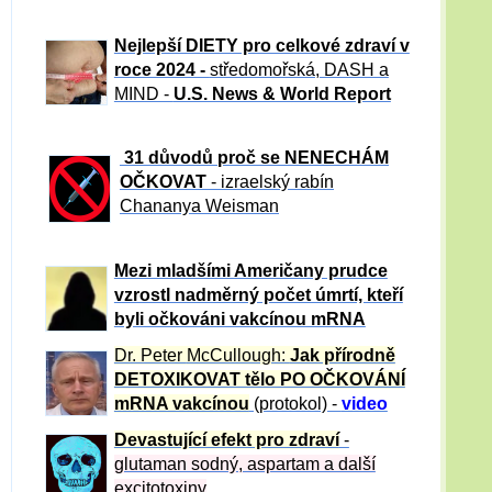
Nejlepší DIETY pro celkové zdraví v
roce 2024 -
středomořská, DASH a
MIND -
U.S. News & World Report
31 důvod
ů proč se NENECHÁM
OČKOVAT
- izraelský rabín
Chananya Weisman
Mezi mladšími Američany prudce
vzrostl nadměrný počet úmrtí, kteří
byli očkováni vakcínou mRNA
Dr. Peter
McCullough:
Jak přírodně
DETOXIKOVAT tělo PO OČKOVÁNÍ
mRNA vakcínou
(protokol) -
video
Devastující efekt pro zdraví
-
glutaman sodný, aspartam a další
excitotoxiny