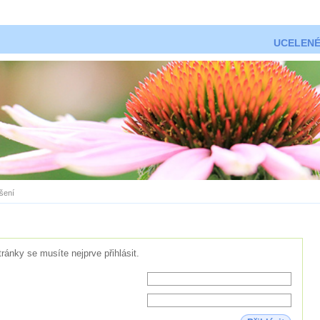
UCELENÉ
ášení
tránky se musíte nejprve přihlásit.