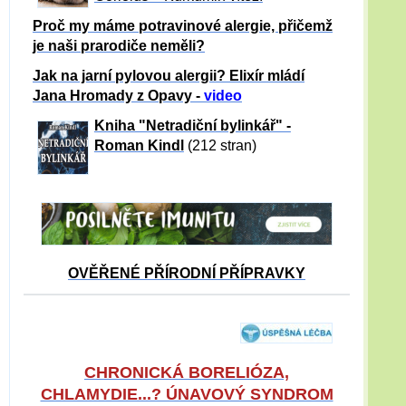
Proč my máme potravinové alergie, přičemž
je naši prarodiče neměli?
Jak na jarní pylovou alergii? Elixír mládí
Jana Hromady z Opavy -
video
Kniha "Netradiční bylinkář" -
Roman Kindl
(212 stran)
OVĚŘENÉ PŘÍRODNÍ PŘÍPRAVKY
CHRONICKÁ BORELIÓZA,
CHLAMYDIE...? ÚNAVOVÝ SYNDROM