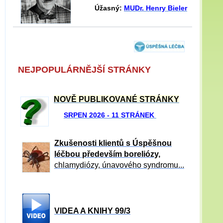
Úžasný:
MUDr. Henry Bieler
NEJPOPULÁRNĚJŠÍ STRÁNKY
NOVĚ PUBLIKOVANÉ STRÁNKY
SRPEN 2026 - 11 STRÁNEK
Zkušenosti klientů s Úspěšnou
léčbou především boreliózy,
chlamydiózy, únavového syndromu...
VIDEA A KNIHY 99/3