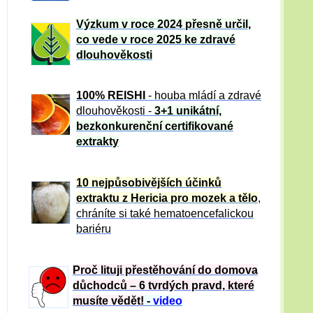
Výzkum v roce 2024 přesně určil,
co vede v roce 2025 ke zdravé
dlouhověkosti
100% REISHI
- houba mládí a zdravé
dlou
h
ověkosti -
3+1 unikátní,
bezkonkurenční certifikované
extrakty
10 nejpůsobivějších účinků
extraktu z Hericia pro mozek a tělo
,
chráníte si také hematoencefalickou
bariéru
Proč lituji přestěhování do domova
důchodců – 6 tvrdých pravd, které
musíte vědět!
-
video