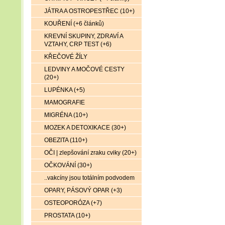
JÁTRA A OSTROPESTŘEC (10+)
KOUŘENÍ (+6 článků)
KREVNÍ SKUPINY, ZDRAVÍ A
VZTAHY, CRP TEST (+6)
KŘEČOVÉ ŽÍLY
LEDVINY A MOČOVÉ CESTY
(20+)
LUPÉNKA (+5)
MAMOGRAFIE
MIGRÉNA (10+)
MOZEK A DETOXIKACE (30+)
OBEZITA (110+)
OČI | zlepšování zraku cviky (20+)
OČKOVÁNÍ (30+)
..vakcíny jsou totálním podvodem
OPARY, PÁSOVÝ OPAR (+3)
OSTEOPORÓZA (+7)
PROSTATA (10+)