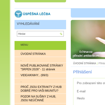
VYHLEDÁVÁNÍ
MENU
ÚVODNÍ STRÁNKA
.
ÚVODNÍ STRÁNKA
|
Přihl
NOVĚ PUBLIKOVANÉ STRÁNKY
"SRPEN 2026" - 11 stránek
Přihlášení
VIDEA/KNIHY... (99/3)
.
Pro zobrazení této s
PROČ JSOU EXTRAKTY Z HUB
DOBRÉ PRO VAŠI IMUNITU?
E-mail
POZOR NA SUŠINY Z HUB,
Heslo
JSOU NEÚČINNÉ