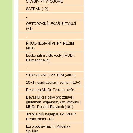
SILYBIN PHYTOSOME
ŠAFRÁN (+2)
.
ORTODOXNÍ LÉKAŘI UTAJUJÍ
(+1)
.
PROGRESIVNÍ PITNÝ REŽIM
(40+)
Léčba pitím čisté vody | MUDr.
Batmanghelidj
.
STRAVOVACÍ SYSTÉM (400+)
10+1 nejzdravějších semen (10+)
Desatero MUDr. Petra Lukeše
Devastující složky pro zdraví |
glutaman, aspartam, excitotoxiny |
MUDr. Russell Blaylock (40+)
Jídlo je tvůj nejlepší lék | MUDr.
Henry Bieler (+3)
Lži o potravinách | Miroslav
Spišiak