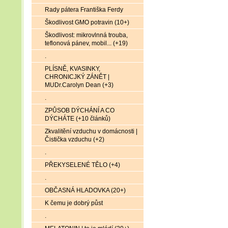
Rady pátera Františka Ferdy
Škodlivost GMO potravin (10+)
Škodlivost: mikrovlnná trouba,
teflonová pánev, mobil... (+19)
.
PLÍSNĚ, KVASINKY,
CHRONICJKÝ ZÁNĚT |
MUDr.Carolyn Dean (+3)
.
ZPŮSOB DÝCHÁNÍ A CO
DÝCHÁTE (+10 článků)
Zkvalitění vzduchu v domácnosti |
Čistička vzduchu (+2)
.
PŘEKYSELENÉ TĚLO (+4)
.
OBČASNÁ HLADOVKA (20+)
K čemu je dobrý půst
.