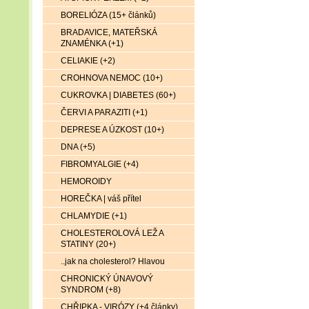
BORELIÓZA (15+ článků)
BRADAVICE, MATEŘSKÁ
ZNAMÉNKA (+1)
CELIAKIE (+2)
CROHNOVA NEMOC (10+)
CUKROVKA | DIABETES (60+)
ČERVI A PARAZITI (+1)
DEPRESE A ÚZKOST (10+)
DNA (+5)
FIBROMYALGIE (+4)
HEMOROIDY
HOREČKA | váš přítel
CHLAMYDIE (+1)
CHOLESTEROLOVÁ LEŽ A
STATINY (20+)
..jak na cholesterol? Hlavou
CHRONICKÝ ÚNAVOVÝ
SYNDROM (+8)
CHŘIPKA - VIRÓZY (+4 články)