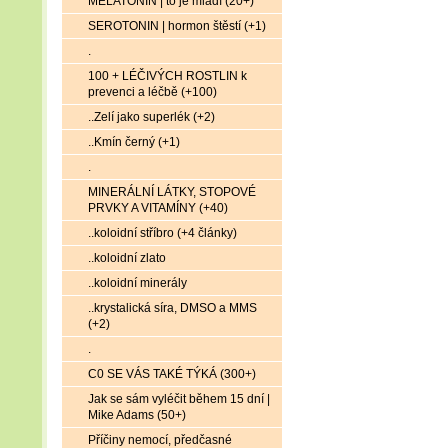
MELATONIN | to je mládí (20+)
SEROTONIN | hormon štěstí (+1)
.
100 + LÉČIVÝCH ROSTLIN k
prevenci a léčbě (+100)
..Zelí jako superlék (+2)
..Kmín černý (+1)
.
MINERÁLNÍ LÁTKY, STOPOVÉ
PRVKY A VITAMÍNY (+40)
..koloidní stříbro (+4 články)
..koloidní zlato
..koloidní minerály
..krystalická síra, DMSO a MMS
(+2)
.
C0 SE VÁS TAKÉ TÝKÁ (300+)
Jak se sám vyléčit během 15 dní |
Mike Adams (50+)
Příčiny nemocí, předčasné