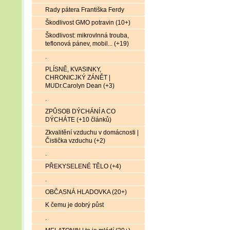
Rady pátera Františka Ferdy
Škodlivost GMO potravin (10+)
Škodlivost: mikrovlnná trouba,
teflonová pánev, mobil... (+19)
.
PLÍSNĚ, KVASINKY,
CHRONICJKÝ ZÁNĚT |
MUDr.Carolyn Dean (+3)
.
ZPŮSOB DÝCHÁNÍ A CO
DÝCHÁTE (+10 článků)
Zkvalitění vzduchu v domácnosti |
Čistička vzduchu (+2)
.
PŘEKYSELENÉ TĚLO (+4)
.
OBČASNÁ HLADOVKA (20+)
K čemu je dobrý půst
.