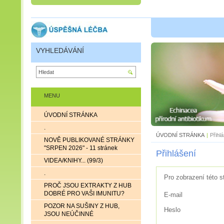
VYHLEDÁVÁNÍ
MENU
ÚVODNÍ STRÁNKA
.
ÚVODNÍ STRÁNKA
|
Přihl
NOVĚ PUBLIKOVANÉ STRÁNKY
"SRPEN 2026" - 11 stránek
Přihlášení
VIDEA/KNIHY... (99/3)
.
Pro zobrazení této s
PROČ JSOU EXTRAKTY Z HUB
DOBRÉ PRO VAŠI IMUNITU?
E-mail
POZOR NA SUŠINY Z HUB,
Heslo
JSOU NEÚČINNÉ