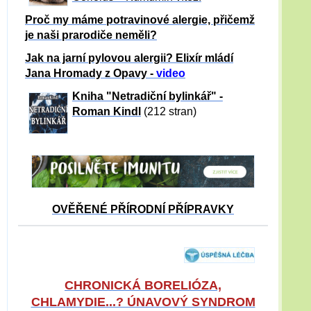
Proč my máme potravinové alergie, přičemž
je naši prarodiče neměli?
Jak na jarní pylovou alergii? Elixír mládí
Jana Hromady z Opavy -
video
Kniha "Netradiční bylinkář" -
Roman Kindl
(212 stran)
OVĚŘENÉ PŘÍRODNÍ PŘÍPRAVKY
CHRONICKÁ BORELIÓZA,
CHLAMYDIE...? ÚNAVOVÝ SYNDROM