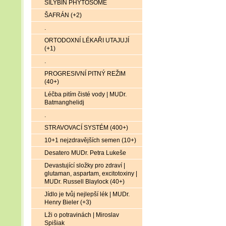
SILYBIN PHYTOSOME
ŠAFRÁN (+2)
.
ORTODOXNÍ LÉKAŘI UTAJUJÍ
(+1)
.
PROGRESIVNÍ PITNÝ REŽIM
(40+)
Léčba pitím čisté vody | MUDr.
Batmanghelidj
.
STRAVOVACÍ SYSTÉM (400+)
10+1 nejzdravějších semen (10+)
Desatero MUDr. Petra Lukeše
Devastující složky pro zdraví |
glutaman, aspartam, excitotoxiny |
MUDr. Russell Blaylock (40+)
Jídlo je tvůj nejlepší lék | MUDr.
Henry Bieler (+3)
Lži o potravinách | Miroslav
Spišiak