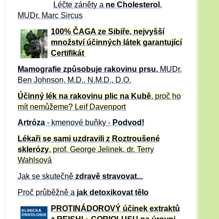
Léčte záněty a
ne Cholesterol
,
MUDr. Marc Sircus
100% ČAGA ze Sibiře, nejvyšší
množství účinných látek garantující
Certifikát
Mamografie způsobuje rakovinu prsu
,
MUDr.
Ben Johnson, M.D., N.M.D., D.O.
Účinný
lék na
rakovinu plic na Kubě
, proč ho
mít nemůžeme?
Leif Davenport
Artróza
- kmenové buňky -
Podvod!
Lékaři se sami uzdravili z Roztroušené
sklerózy
, prof. George Jelinek, dr. Terry
Wahlsová
Jak se skutečně
zdravě
stravovat...
Proč průběžně a
jak detoxikovat tělo
PROTINÁDOROVÝ účinek extraktů