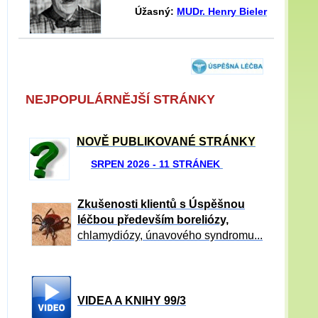
Úžasný:
MUDr. Henry Bieler
NEJPOPULÁRNĚJŠÍ STRÁNKY
NOVĚ PUBLIKOVANÉ STRÁNKY
SRPEN 2026 - 11 STRÁNEK
Zkušenosti klientů s Úspěšnou
léčbou především boreliózy,
chlamydiózy, únavového syndromu...
VIDEA A KNIHY 99/3