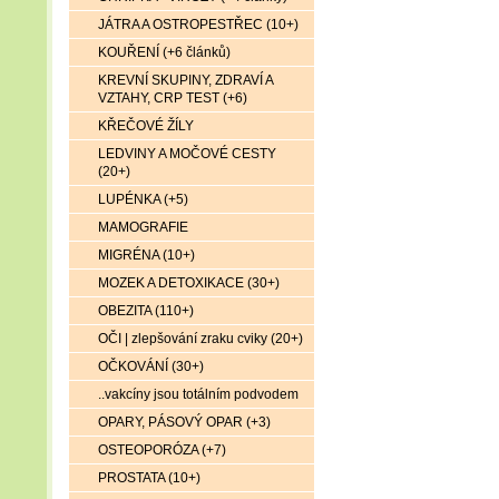
JÁTRA A OSTROPESTŘEC (10+)
KOUŘENÍ (+6 článků)
KREVNÍ SKUPINY, ZDRAVÍ A
VZTAHY, CRP TEST (+6)
KŘEČOVÉ ŽÍLY
LEDVINY A MOČOVÉ CESTY
(20+)
LUPÉNKA (+5)
MAMOGRAFIE
MIGRÉNA (10+)
MOZEK A DETOXIKACE (30+)
OBEZITA (110+)
OČI | zlepšování zraku cviky (20+)
OČKOVÁNÍ (30+)
..vakcíny jsou totálním podvodem
OPARY, PÁSOVÝ OPAR (+3)
OSTEOPORÓZA (+7)
PROSTATA (10+)