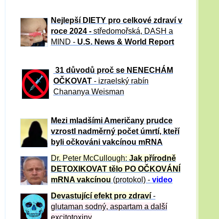
Nejlepší DIETY pro celkové zdraví v
roce 2024 -
středomořská, DASH a
MIND -
U.S. News & World Report
31 důvod
ů proč se NENECHÁM
OČKOVAT
- izraelský rabín
Chananya Weisman
Mezi mladšími Američany prudce
vzrostl nadměrný počet úmrtí, kteří
byli očkováni vakcínou mRNA
Dr. Peter
McCullough:
Jak přírodně
DETOXIKOVAT tělo PO OČKOVÁNÍ
mRNA vakcínou
(protokol) -
video
Devastující efekt pro zdraví
-
glutaman sodný, aspartam a další
excitotoxiny