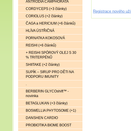
ANTRODIA CAMPHORATA
CORDYCEPS (+3 články)
Registrace nového uži
CORIOLUS (+2 články)
ČAGA a HERICIUM (+6 článků)
HLÍVA ÚSTŘIČNÁ
PORNATKA KOKOSOVÁ
REISHI (+6 článků)
+ REISHI SPÓROVÝ OLEJ S 30
% TRITERPÉNŮ
SHIITAKE (+2 články)
SUPÍK – SIRUP PRO DĚTI NA
PODPORU IMUNITY
.
BERBERIN GLYCOshift™ -
novinka
BETAGLUKAN (+3 články)
BOSWELLIA PHYTOSOME (+1)
DANSHEN CARDIO
PROBIOTIKA BIOME BOOST