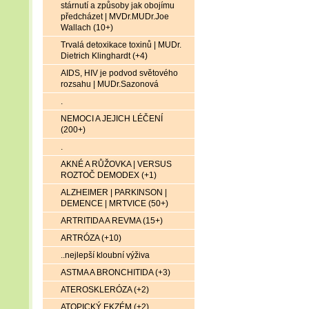
stárnutí a způsoby jak obojímu
předcházet | MVDr.MUDr.Joe
Wallach (10+)
Trvalá detoxikace toxinů | MUDr.
Dietrich Klinghardt (+4)
AIDS, HIV je podvod světového
rozsahu | MUDr.Sazonová
.
NEMOCI A JEJICH LÉČENÍ
(200+)
.
AKNÉ A RŮŽOVKA | VERSUS
ROZTOČ DEMODEX (+1)
ALZHEIMER | PARKINSON |
DEMENCE | MRTVICE (50+)
ARTRITIDA A REVMA (15+)
ARTRÓZA (+10)
..nejlepší kloubní výživa
ASTMA A BRONCHITIDA (+3)
ATEROSKLERÓZA (+2)
ATOPICKÝ EKZÉM (+2)