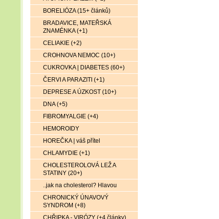
BORELIÓZA (15+ článků)
BRADAVICE, MATEŘSKÁ
ZNAMÉNKA (+1)
CELIAKIE (+2)
CROHNOVA NEMOC (10+)
CUKROVKA | DIABETES (60+)
ČERVI A PARAZITI (+1)
DEPRESE A ÚZKOST (10+)
DNA (+5)
FIBROMYALGIE (+4)
HEMOROIDY
HOREČKA | váš přítel
CHLAMYDIE (+1)
CHOLESTEROLOVÁ LEŽ A
STATINY (20+)
..jak na cholesterol? Hlavou
CHRONICKÝ ÚNAVOVÝ
SYNDROM (+8)
CHŘIPKA - VIRÓZY (+4 články)