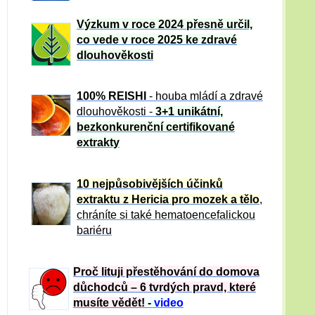
Výzkum v roce 2024 přesně určil,
co vede v roce 2025 ke zdravé
dlouhověkosti
100% REISHI
- houba mládí a zdravé
dlou
h
ověkosti -
3+1 unikátní,
bezkonkurenční certifikované
extrakty
10 nejpůsobivějších účinků
extraktu z Hericia pro mozek a tělo
,
chráníte si také hematoencefalickou
bariéru
Proč lituji přestěhování do domova
důchodců – 6 tvrdých pravd, které
musíte vědět!
-
video