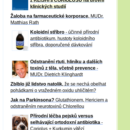
z REISHI
CORIOLUSU
na úrovni
a
klinických studií
Žaloba
na farmaceutické korporace,
MUDr.
Matthias Rath
Koloidní stříbro
- účinné přírodní
antibiotikum,
hustoty koloidního
stříbra, doporučené dávkování
Odstranění rtuti, hliníku a dalších
toxinů z těla, včetně p
revence
-
MUDr. Dietrich Klinghardt
Zblblo již lidstvo natolik,
že se nechá obelhat
pohádkami o vražedném oxidu uhličitém?
Jak na Parkinsona?
Glutathionem, Hericiem a
odstraněním neurotoxinů Chlorellou
Přírodní léčba pejsků versus
selhávající ortodoxní antibiotika
-
Coriolus + Kurkumin vítězí