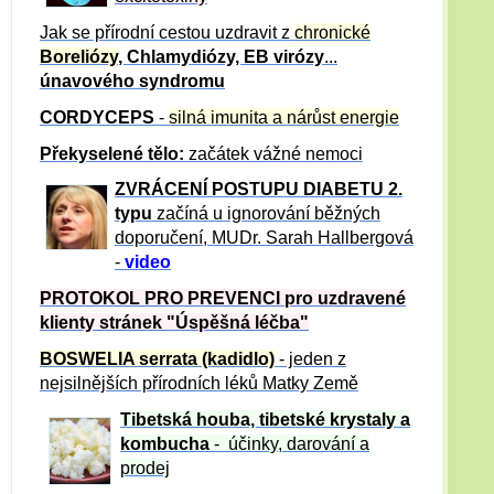
Jak se přírodní cestou uzdravit z
chronické
Boreliózy
, Chlamydiózy, EB virózy
...
únavového syndromu
CORDYCEPS
-
silná imunita a nárůst energie
Překyselené tělo:
začátek vážné nemoci
ZVRÁCE
NÍ POSTUPU DIABETU 2.
typu
začíná u ignorování běžných
doporučení, MUDr. Sarah Hallbergová
-
video
PROTOKOL PRO PREVENCI pro uzdravené
klienty
stránek "Úspěšná léčba"
BOSWELIA serrata (kadidlo)
- jeden z
nejsilnějších přírodních léků Matky Země
Tibetská houba, tibetské
krystaly
a
kombucha
- účinky, darování a
prodej