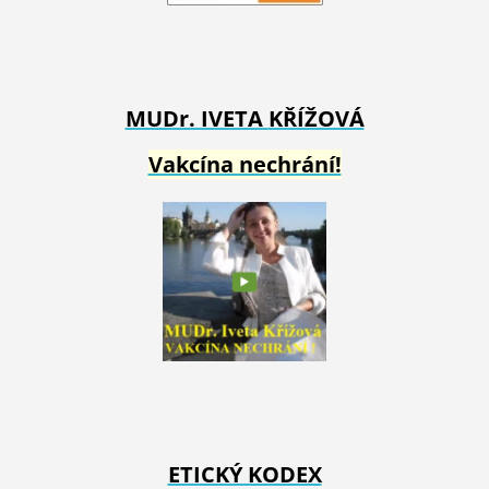
MUDr. IVETA
KŘÍŽOVÁ
Vakcína nechrání!
ETICKÝ KODEX