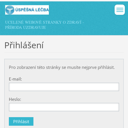
UCELENÉ WEBOVÉ STRÁNKY O ZDRAVÍ -
PŘÍRODA UZDRAVUJE
Přihlášení
Pro zobrazení této stránky se musíte nejprve přihlásit.
E-mail:
Heslo: