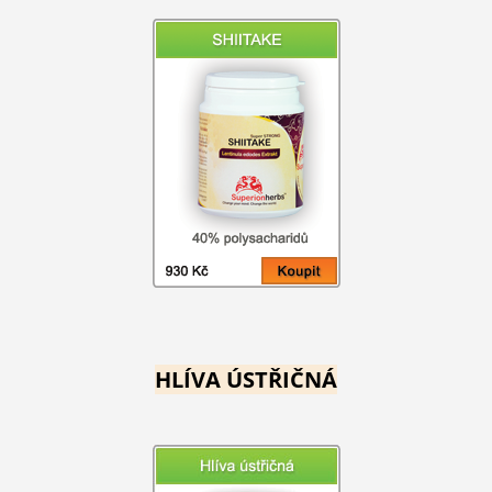
HLÍVA ÚSTŘIČNÁ