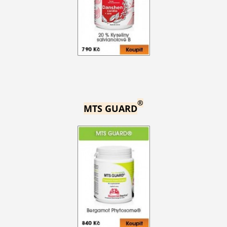
®
MTS GUARD