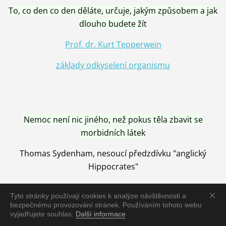
To, co den co den děláte, určuje, jakým způsobem a jak
dlouho budete žít
Prof. dr. Kurt Tepperwein
základy odkyselení organismu
Nemoc není nic jiného, než pokus těla zbavit se
morbidních látek
Thomas Sydenham, nesoucí předzdívku "anglický
Hippocrates"
Tyto stránky používají cookies k analýze návštěvnosti a
bezpečnému provozování stránek. Používáním tohoto webu
vyjadřujete souhlas.
Další informace
Nemoc je vyléčena jen pomocí Přírody, neutralizací a