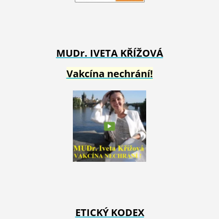
MUDr. IVETA
KŘÍŽOVÁ
Vakcína nechrání!
ETICKÝ KODEX