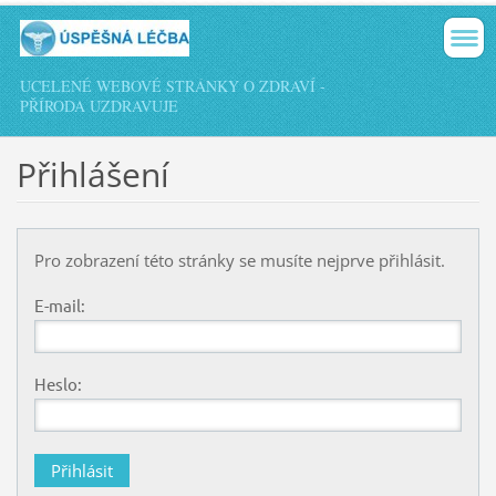
UCELENÉ WEBOVÉ STRÁNKY O ZDRAVÍ -
PŘÍRODA UZDRAVUJE
Přihlášení
Pro zobrazení této stránky se musíte nejprve přihlásit.
E-mail:
Heslo: