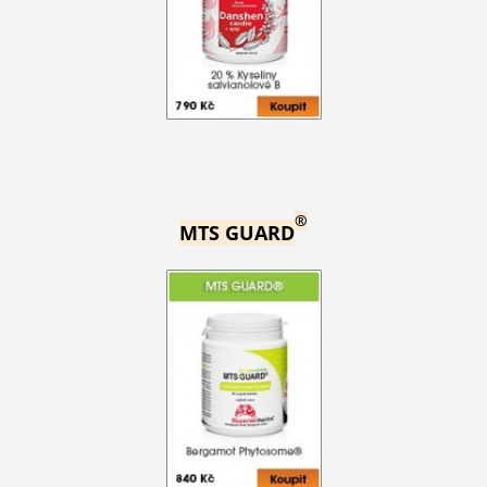
®
MTS GUARD