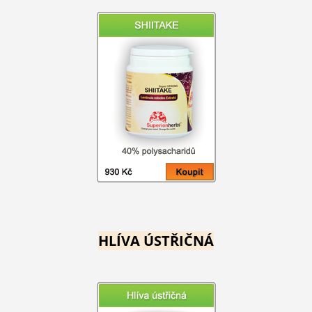
HLÍVA ÚSTŘIČNÁ