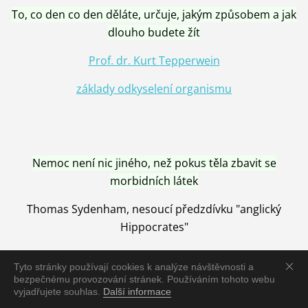
To, co den co den děláte, určuje, jakým způsobem a jak
dlouho budete žít
Prof. dr. Kurt Tepperwein
základy odkyselení organismu
Nemoc není nic jiného, než pokus těla zbavit se
morbidních látek
Thomas Sydenham, nesoucí předzdívku "anglický
Hippocrates"
Tyto stránky používají cookies k analýze návštěvnosti a
bezpečnému provozování stránek. Používáním tohoto webu
vyjadřujete souhlas.
Další informace
Nemoc je vyléčena jen pomocí Přírody, neutralizací a