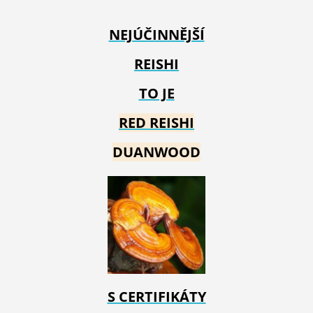
NEJÚČINNĚJŠÍ
REISHI
TO JE
RED REIS
HI
DUANWOOD
S CERTIFIKÁTY