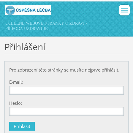
UCELENÉ WEBOVÉ STRÁNKY O ZDRAVÍ -
PŘÍRODA UZDRAVUJE
Přihlášení
Pro zobrazení této stránky se musíte nejprve přihlásit.
E-mail:
Heslo: