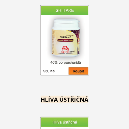
HLÍVA ÚSTŘIČNÁ