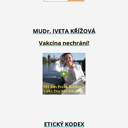
MUDr. IVETA
KŘÍŽOVÁ
Vakcína nechrání!
ETICKÝ KODEX