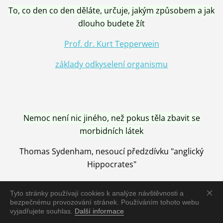
To, co den co den děláte, určuje, jakým způsobem a jak
dlouho budete žít
Prof. dr. Kurt Tepperwein
základy odkyselení organismu
Nemoc není nic jiného, než pokus těla zbavit se
morbidních látek
Thomas Sydenham, nesoucí předzdívku "anglický
Hippocrates"
Tyto stránky používají cookies k analýze návštěvnosti a
bezpečnému provozování stránek. Používáním tohoto webu
vyjadřujete souhlas.
Další informace
Nemoc je vyléčena jen pomocí Přírody, neutralizací a