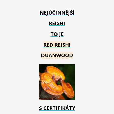
NEJÚČINNĚJŠÍ
REISHI
TO JE
RED REIS
HI
DUANWOOD
S CERTIFIKÁTY