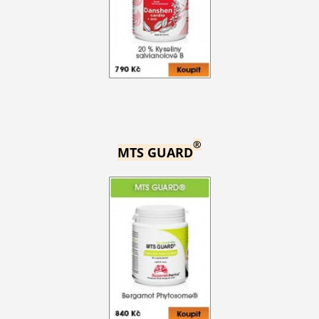
®
MTS GUARD