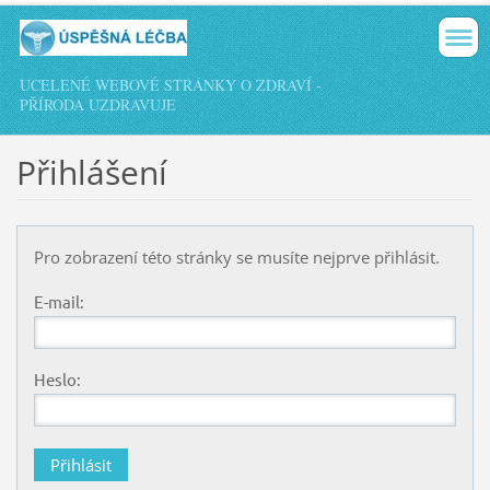
UCELENÉ WEBOVÉ STRÁNKY O ZDRAVÍ -
PŘÍRODA UZDRAVUJE
Přihlášení
Pro zobrazení této stránky se musíte nejprve přihlásit.
E-mail:
Heslo: