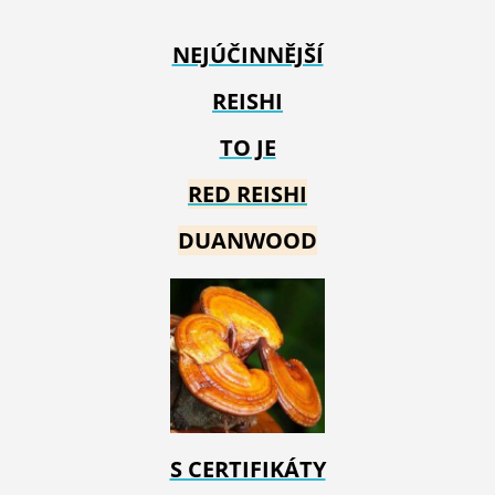
NEJÚČINNĚJŠÍ
REISHI
TO JE
RED REIS
HI
DUANWOOD
S CERTIFIKÁTY