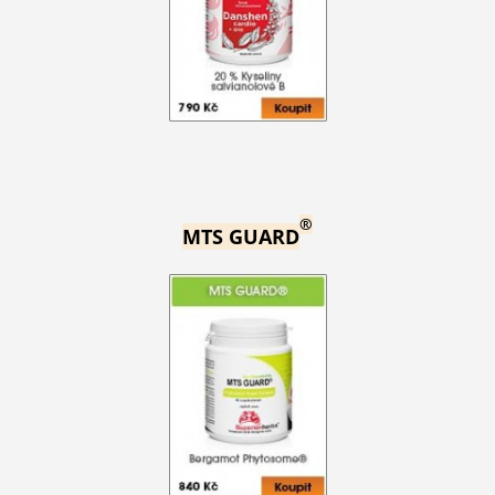
®
MTS GUARD