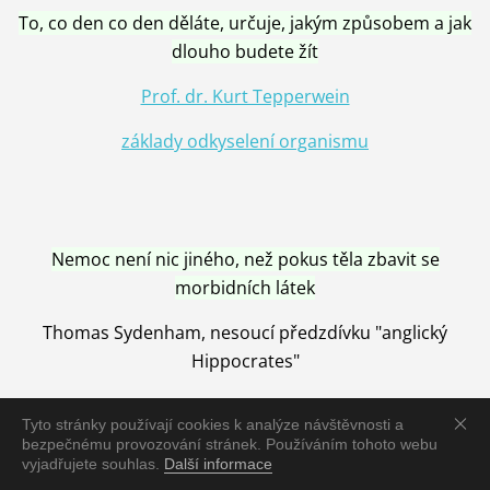
To, co den co den děláte, určuje, jakým způsobem a jak
dlouho budete žít
Prof. dr. Kurt Tepperwein
základy odkyselení organismu
Nemoc není nic jiného, než pokus těla zbavit se
morbidních látek
Thomas Sydenham, nesoucí předzdívku "anglický
Hippocrates"
Tyto stránky používají cookies k analýze návštěvnosti a
bezpečnému provozování stránek. Používáním tohoto webu
vyjadřujete souhlas.
Další informace
Nemoc je vyléčena jen pomocí Přírody, neutralizací a