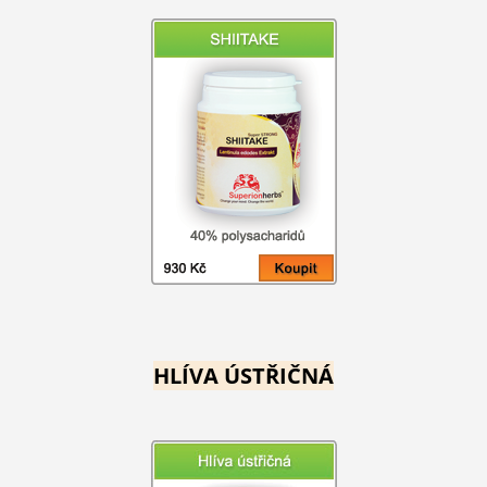
HLÍVA ÚSTŘIČNÁ