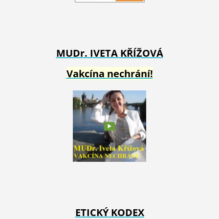
MUDr. IVETA
KŘÍŽOVÁ
Vakcína nechrání!
ETICKÝ KODEX