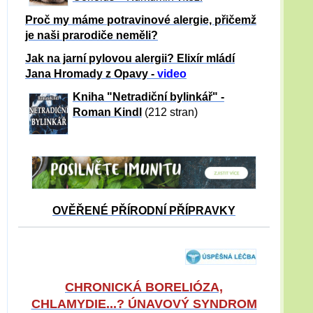
Proč my máme potravinové alergie, přičemž
je naši prarodiče neměli?
Jak na jarní pylovou alergii? Elixír mládí
Jana Hromady z Opavy -
video
Kniha "Netradiční bylinkář" -
Roman Kindl
(212 stran)
OVĚŘENÉ PŘÍRODNÍ PŘÍPRAVKY
CHRONICKÁ BORELIÓZA,
CHLAMYDIE...? ÚNAVOVÝ SYNDROM