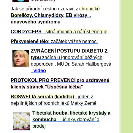
Jak se přírodní cestou uzdravit z
chronické
Boreliózy
, Chlamydiózy, EB virózy
...
únavového syndromu
CORDYCEPS
-
silná imunita a nárůst energie
Překyselené tělo:
začátek vážné nemoci
ZVRÁCE
NÍ POSTUPU DIABETU 2.
typu
začíná u ignorování běžných
doporučení, MUDr. Sarah Hallbergová
-
video
PROTOKOL PRO PREVENCI pro uzdravené
klienty
stránek "Úspěšná léčba"
BOSWELIA serrata (kadidlo)
- jeden z
nejsilnějších přírodních léků Matky Země
Tibetská houba, tibetské
krystaly
a
kombucha
- účinky, darování a
prodej