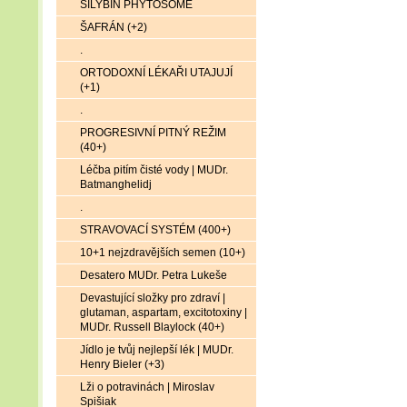
SILYBIN PHYTOSOME
ŠAFRÁN (+2)
.
ORTODOXNÍ LÉKAŘI UTAJUJÍ
(+1)
.
PROGRESIVNÍ PITNÝ REŽIM
(40+)
Léčba pitím čisté vody | MUDr.
Batmanghelidj
.
STRAVOVACÍ SYSTÉM (400+)
10+1 nejzdravějších semen (10+)
Desatero MUDr. Petra Lukeše
Devastující složky pro zdraví |
glutaman, aspartam, excitotoxiny |
MUDr. Russell Blaylock (40+)
Jídlo je tvůj nejlepší lék | MUDr.
Henry Bieler (+3)
Lži o potravinách | Miroslav
Spišiak