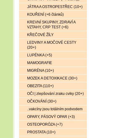
JÁTRA A OSTROPESTŘEC (10+)
KOUŘENÍ (+6 článků)
KREVNÍ SKUPINY, ZDRAVÍ A
VZTAHY, CRP TEST (+6)
KŘEČOVÉ ŽÍLY
LEDVINY A MOČOVÉ CESTY
(20+)
LUPÉNKA (+5)
MAMOGRAFIE
MIGRÉNA (10+)
MOZEK A DETOXIKACE (30+)
OBEZITA (110+)
OČI | zlepšování zraku cviky (20+)
OČKOVÁNÍ (30+)
..vakcíny jsou totálním podvodem
OPARY, PÁSOVÝ OPAR (+3)
OSTEOPORÓZA (+7)
PROSTATA (10+)