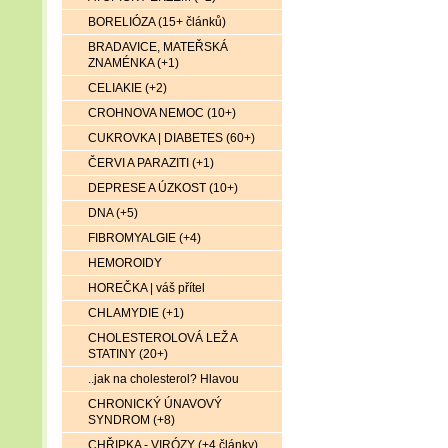
BORELIÓZA (15+ článků)
BRADAVICE, MATEŘSKÁ
ZNAMÉNKA (+1)
CELIAKIE (+2)
CROHNOVA NEMOC (10+)
CUKROVKA | DIABETES (60+)
ČERVI A PARAZITI (+1)
DEPRESE A ÚZKOST (10+)
DNA (+5)
FIBROMYALGIE (+4)
HEMOROIDY
HOREČKA | váš přítel
CHLAMYDIE (+1)
CHOLESTEROLOVÁ LEŽ A
STATINY (20+)
..jak na cholesterol? Hlavou
CHRONICKÝ ÚNAVOVÝ
SYNDROM (+8)
CHŘIPKA - VIRÓZY (+4 články)