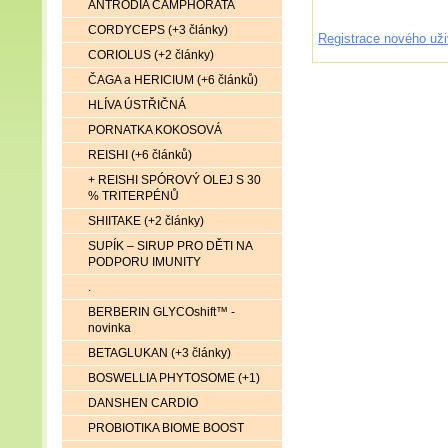
ANTRODIA CAMPHORATA
CORDYCEPS (+3 články)
Registrace nového uži
CORIOLUS (+2 články)
ČAGA a HERICIUM (+6 článků)
HLÍVA ÚSTŘIČNÁ
PORNATKA KOKOSOVÁ
REISHI (+6 článků)
+ REISHI SPÓROVÝ OLEJ S 30
% TRITERPÉNŮ
SHIITAKE (+2 články)
SUPÍK – SIRUP PRO DĚTI NA
PODPORU IMUNITY
.
BERBERIN GLYCOshift™ -
novinka
BETAGLUKAN (+3 články)
BOSWELLIA PHYTOSOME (+1)
DANSHEN CARDIO
PROBIOTIKA BIOME BOOST