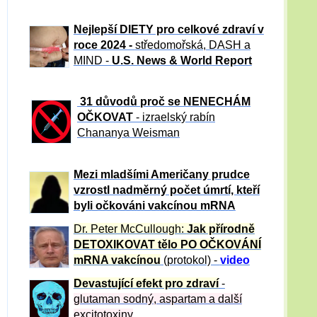
Nejlepší DIETY pro celkové zdraví v
roce 2024 -
středomořská, DASH a
MIND -
U.S. News & World Report
31 důvod
ů proč se NENECHÁM
OČKOVAT
- izraelský rabín
Chananya Weisman
Mezi mladšími Američany prudce
vzrostl nadměrný počet úmrtí, kteří
byli očkováni vakcínou mRNA
Dr. Peter
McCullough:
Jak přírodně
DETOXIKOVAT tělo PO OČKOVÁNÍ
mRNA vakcínou
(protokol) -
video
Devastující efekt pro zdraví
-
glutaman sodný, aspartam a další
excitotoxiny