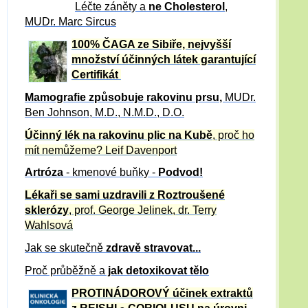
Léčte záněty a
ne Cholesterol
,
MUDr. Marc Sircus
100% ČAGA ze Sibiře, nejvyšší
množství účinných látek garantující
Certifikát
Mamografie způsobuje rakovinu prsu
,
MUDr.
Ben Johnson, M.D., N.M.D., D.O.
Účinný
lék na
rakovinu plic na Kubě
, proč ho
mít nemůžeme?
Leif Davenport
Artróza
- kmenové buňky -
Podvod!
Lékaři se sami uzdravili z Roztroušené
sklerózy
, prof. George Jelinek, dr. Terry
Wahlsová
Jak se skutečně
zdravě
stravovat...
Proč průběžně a
jak detoxikovat tělo
PROTINÁDOROVÝ účinek extraktů