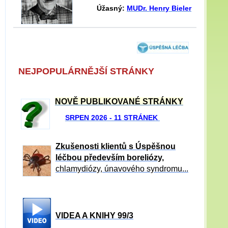
Úžasný:
MUDr. Henry Bieler
NEJPOPULÁRNĚJŠÍ STRÁNKY
NOVĚ PUBLIKOVANÉ STRÁNKY
SRPEN 2026 - 11 STRÁNEK
Zkušenosti klientů s Úspěšnou
léčbou především boreliózy,
chlamydiózy, únavového syndromu...
VIDEA A KNIHY 99/3