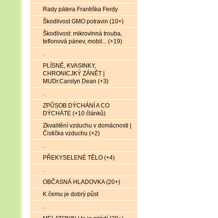
Rady pátera Františka Ferdy
Škodlivost GMO potravin (10+)
Škodlivost: mikrovlnná trouba,
teflonová pánev, mobil... (+19)
.
PLÍSNĚ, KVASINKY,
CHRONICJKÝ ZÁNĚT |
MUDr.Carolyn Dean (+3)
.
ZPŮSOB DÝCHÁNÍ A CO
DÝCHÁTE (+10 článků)
Zkvalitění vzduchu v domácnosti |
Čistička vzduchu (+2)
.
PŘEKYSELENÉ TĚLO (+4)
.
OBČASNÁ HLADOVKA (20+)
K čemu je dobrý půst
.