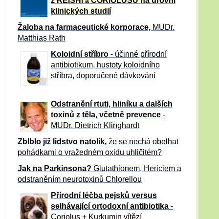
z REISHI
CORIOLUSU
na úrovni
a
klinických studií
Žaloba
na farmaceutické korporace,
MUDr.
Matthias Rath
Koloidní stříbro
- účinné přírodní
antibiotikum,
hustoty koloidního
stříbra, doporučené dávkování
Odstranění rtuti, hliníku a dalších
toxinů z těla, včetně p
revence
-
MUDr. Dietrich Klinghardt
Zblblo již lidstvo natolik,
že se nechá obelhat
pohádkami o vražedném oxidu uhličitém?
Jak na Parkinsona?
Glutathionem, Hericiem a
odstraněním neurotoxinů Chlorellou
Přírodní léčba pejsků versus
selhávající ortodoxní antibiotika
-
Coriolus + Kurkumin vítězí