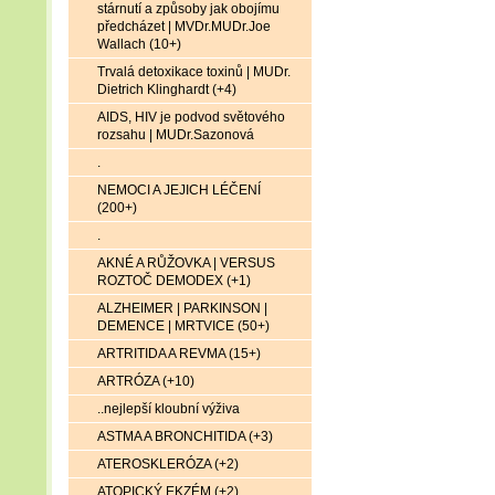
stárnutí a způsoby jak obojímu
předcházet | MVDr.MUDr.Joe
Wallach (10+)
Trvalá detoxikace toxinů | MUDr.
Dietrich Klinghardt (+4)
AIDS, HIV je podvod světového
rozsahu | MUDr.Sazonová
.
NEMOCI A JEJICH LÉČENÍ
(200+)
.
AKNÉ A RŮŽOVKA | VERSUS
ROZTOČ DEMODEX (+1)
ALZHEIMER | PARKINSON |
DEMENCE | MRTVICE (50+)
ARTRITIDA A REVMA (15+)
ARTRÓZA (+10)
..nejlepší kloubní výživa
ASTMA A BRONCHITIDA (+3)
ATEROSKLERÓZA (+2)
ATOPICKÝ EKZÉM (+2)