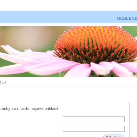
UCELENÉ
ášení
tránky se musíte nejprve přihlásit.