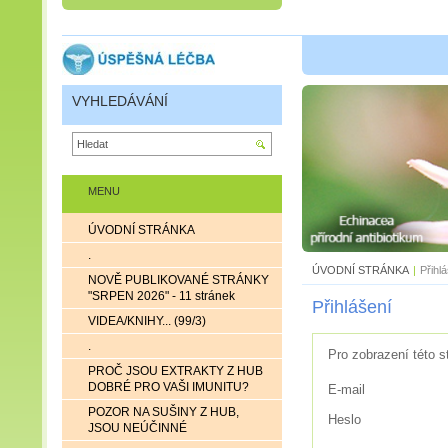
VYHLEDÁVÁNÍ
MENU
ÚVODNÍ STRÁNKA
.
ÚVODNÍ STRÁNKA
|
Přihl
NOVĚ PUBLIKOVANÉ STRÁNKY
"SRPEN 2026" - 11 stránek
Přihlášení
VIDEA/KNIHY... (99/3)
.
Pro zobrazení této s
PROČ JSOU EXTRAKTY Z HUB
DOBRÉ PRO VAŠI IMUNITU?
E-mail
POZOR NA SUŠINY Z HUB,
Heslo
JSOU NEÚČINNÉ