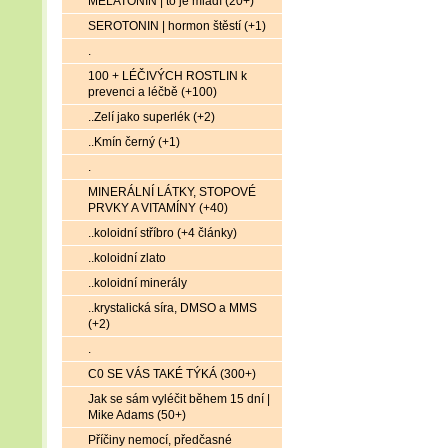
MELATONIN | to je mládí (20+)
SEROTONIN | hormon štěstí (+1)
.
100 + LÉČIVÝCH ROSTLIN k
prevenci a léčbě (+100)
..Zelí jako superlék (+2)
..Kmín černý (+1)
.
MINERÁLNÍ LÁTKY, STOPOVÉ
PRVKY A VITAMÍNY (+40)
..koloidní stříbro (+4 články)
..koloidní zlato
..koloidní minerály
..krystalická síra, DMSO a MMS
(+2)
.
C0 SE VÁS TAKÉ TÝKÁ (300+)
Jak se sám vyléčit během 15 dní |
Mike Adams (50+)
Příčiny nemocí, předčasné