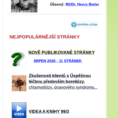
Úžasný:
MUDr. Henry Bieler
NEJPOPULÁRNĚJŠÍ STRÁNKY
NOVĚ PUBLIKOVANÉ STRÁNKY
SRPEN 2026 - 11 STRÁNEK
Zkušenosti klientů s Úspěšnou
léčbou především boreliózy,
chlamydiózy, únavového syndromu...
VIDEA A KNIHY 99/3