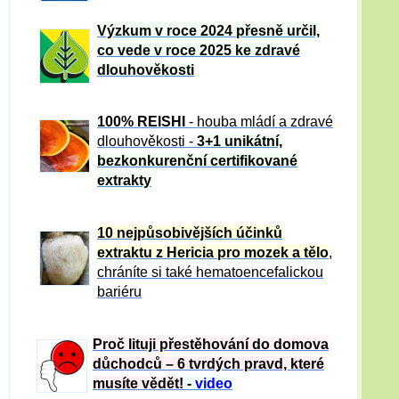
Výzkum v roce 2024 přesně určil,
co vede v roce 2025 ke zdravé
dlouhověkosti
100% REISHI
- houba mládí a zdravé
dlou
h
ověkosti -
3+1 unikátní,
bezkonkurenční certifikované
extrakty
10 nejpůsobivějších účinků
extraktu z Hericia pro mozek a tělo
,
chráníte si také hematoencefalickou
bariéru
Proč lituji přestěhování do domova
důchodců – 6 tvrdých pravd, které
musíte vědět!
-
video