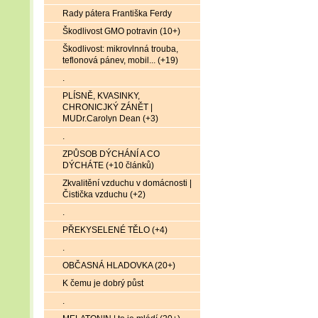
Rady pátera Františka Ferdy
Škodlivost GMO potravin (10+)
Škodlivost: mikrovlnná trouba,
teflonová pánev, mobil... (+19)
.
PLÍSNĚ, KVASINKY,
CHRONICJKÝ ZÁNĚT |
MUDr.Carolyn Dean (+3)
.
ZPŮSOB DÝCHÁNÍ A CO
DÝCHÁTE (+10 článků)
Zkvalitění vzduchu v domácnosti |
Čistička vzduchu (+2)
.
PŘEKYSELENÉ TĚLO (+4)
.
OBČASNÁ HLADOVKA (20+)
K čemu je dobrý půst
.