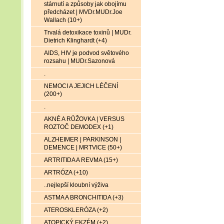
stárnutí a způsoby jak obojímu
předcházet | MVDr.MUDr.Joe
Wallach (10+)
Trvalá detoxikace toxinů | MUDr.
Dietrich Klinghardt (+4)
AIDS, HIV je podvod světového
rozsahu | MUDr.Sazonová
.
NEMOCI A JEJICH LÉČENÍ
(200+)
.
AKNÉ A RŮŽOVKA | VERSUS
ROZTOČ DEMODEX (+1)
ALZHEIMER | PARKINSON |
DEMENCE | MRTVICE (50+)
ARTRITIDA A REVMA (15+)
ARTRÓZA (+10)
..nejlepší kloubní výživa
ASTMA A BRONCHITIDA (+3)
ATEROSKLERÓZA (+2)
ATOPICKÝ EKZÉM (+2)