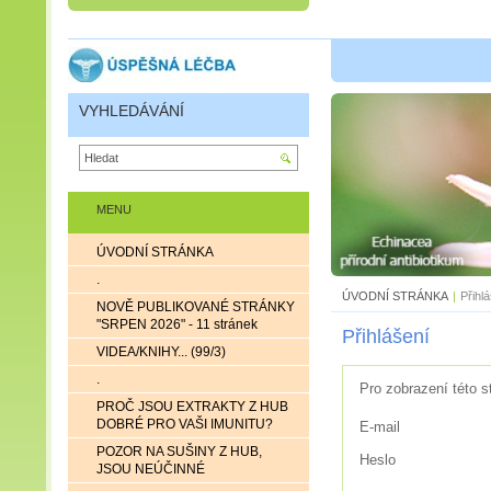
VYHLEDÁVÁNÍ
MENU
ÚVODNÍ STRÁNKA
.
ÚVODNÍ STRÁNKA
|
Přihl
NOVĚ PUBLIKOVANÉ STRÁNKY
"SRPEN 2026" - 11 stránek
Přihlášení
VIDEA/KNIHY... (99/3)
.
Pro zobrazení této s
PROČ JSOU EXTRAKTY Z HUB
DOBRÉ PRO VAŠI IMUNITU?
E-mail
POZOR NA SUŠINY Z HUB,
Heslo
JSOU NEÚČINNÉ