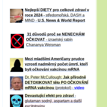
Nejlepší DIETY pro celkové zdraví v
roce 2024 -
středomořská, DASH a
MIND -
U.S. News & World Report
31 důvod
ů proč se NENECHÁM
OČKOVAT
- izraelský rabín
Chananya Weisman
Mezi mladšími Američany prudce
vzrostl nadměrný počet úmrtí, kteří
byli očkováni vakcínou mRNA
Dr. Peter
McCullough:
Jak přírodně
DETOXIKOVAT tělo PO OČKOVÁNÍ
mRNA vakcínou
(protokol) -
video
Devastující efekt pro zdraví
-
glutaman sodný, aspartam a další
excitotoxiny