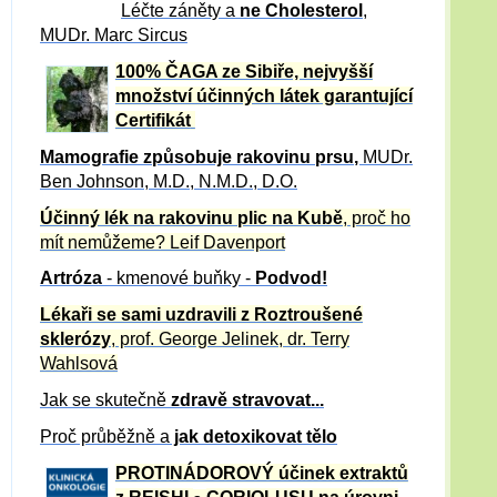
Léčte záněty a
ne Cholesterol
,
MUDr. Marc Sircus
100% ČAGA ze Sibiře, nejvyšší
množství účinných látek garantující
Certifikát
Mamografie způsobuje rakovinu prsu
,
MUDr.
Ben Johnson, M.D., N.M.D., D.O.
Účinný
lék na
rakovinu plic na Kubě
, proč ho
mít nemůžeme?
Leif Davenport
Artróza
- kmenové buňky -
Podvod!
Lékaři se sami uzdravili z Roztroušené
sklerózy
, prof. George Jelinek, dr. Terry
Wahlsová
Jak se skutečně
zdravě
stravovat...
Proč průběžně a
jak detoxikovat tělo
PROTINÁDOROVÝ účinek extraktů