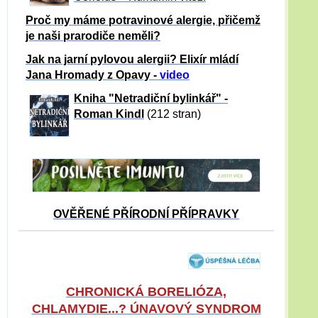
Proč my máme potravinové alergie, přičemž
je naši prarodiče neměli?
Jak na jarní pylovou alergii? Elixír mládí
Jana Hromady z Opavy -
video
Kniha "Netradiční bylinkář" -
Roman Kindl
(212 stran)
OVĚŘENÉ PŘÍRODNÍ PŘÍPRAVKY
CHRONICKÁ BORELIÓZA,
CHLAMYDIE...? ÚNAVOVÝ SYNDROM