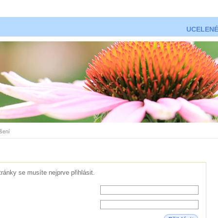
UCELENÉ
ášení
tránky se musíte nejprve přihlásit.