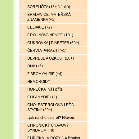
BORELIÓZA (15+ článků)
BRADAVICE, MATEŘSKÁ
ZNAMÉNKA (+1)
CELIAKIE (+2)
CROHNOVA NEMOC (10+)
CUKROVKA | DIABETES (60+)
ČERVI A PARAZITI (+1)
DEPRESE A ÚZKOST (10+)
DNA (+5)
FIBROMYALGIE (+4)
HEMOROIDY
HOREČKA | váš přítel
CHLAMYDIE (+1)
CHOLESTEROLOVÁ LEŽ A
STATINY (20+)
..jak na cholesterol? Hlavou
CHRONICKÝ ÚNAVOVÝ
SYNDROM (+8)
CHŘIPKA - VIRÓZY (+4 články)