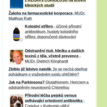
z REISHI
CORIOLUSU
na úrovni
a
klinických studií
Žaloba
na farmaceutické korporace,
MUDr.
Matthias Rath
Koloidní stříbro
- účinné přírodní
antibiotikum,
hustoty koloidního
stříbra, doporučené dávkování
Odstranění rtuti, hliníku a dalších
toxinů z těla, včetně p
revence
-
MUDr. Dietrich Klinghardt
Zblblo již lidstvo natolik,
že se nechá obelhat
pohádkami o vražedném oxidu uhličitém?
Jak na Parkinsona?
Glutathionem, Hericiem a
odstraněním neurotoxinů Chlorellou
Přírodní léčba pejsků versus
selhávající ortodoxní antibiotika
-
Coriolus + Kurkumin vítězí