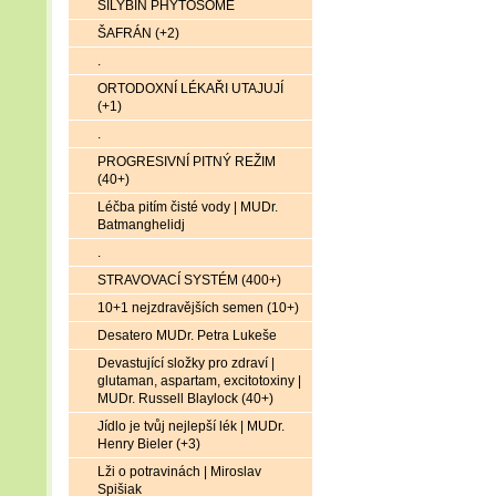
SILYBIN PHYTOSOME
ŠAFRÁN (+2)
.
ORTODOXNÍ LÉKAŘI UTAJUJÍ
(+1)
.
PROGRESIVNÍ PITNÝ REŽIM
(40+)
Léčba pitím čisté vody | MUDr.
Batmanghelidj
.
STRAVOVACÍ SYSTÉM (400+)
10+1 nejzdravějších semen (10+)
Desatero MUDr. Petra Lukeše
Devastující složky pro zdraví |
glutaman, aspartam, excitotoxiny |
MUDr. Russell Blaylock (40+)
Jídlo je tvůj nejlepší lék | MUDr.
Henry Bieler (+3)
Lži o potravinách | Miroslav
Spišiak