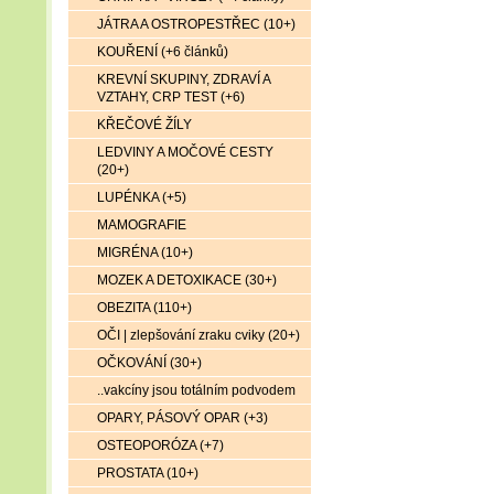
JÁTRA A OSTROPESTŘEC (10+)
KOUŘENÍ (+6 článků)
KREVNÍ SKUPINY, ZDRAVÍ A
VZTAHY, CRP TEST (+6)
KŘEČOVÉ ŽÍLY
LEDVINY A MOČOVÉ CESTY
(20+)
LUPÉNKA (+5)
MAMOGRAFIE
MIGRÉNA (10+)
MOZEK A DETOXIKACE (30+)
OBEZITA (110+)
OČI | zlepšování zraku cviky (20+)
OČKOVÁNÍ (30+)
..vakcíny jsou totálním podvodem
OPARY, PÁSOVÝ OPAR (+3)
OSTEOPORÓZA (+7)
PROSTATA (10+)