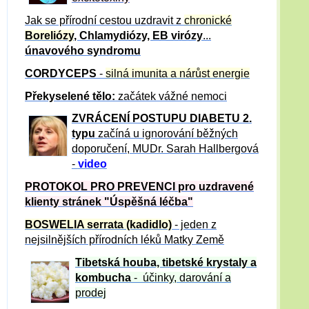
Jak se přírodní cestou uzdravit z
chronické
Boreliózy
, Chlamydiózy, EB virózy
...
únavového syndromu
CORDYCEPS
-
silná imunita a nárůst energie
Překyselené tělo:
začátek vážné nemoci
ZVRÁCE
NÍ POSTUPU DIABETU 2.
typu
začíná u ignorování běžných
doporučení, MUDr. Sarah Hallbergová
-
video
PROTOKOL PRO PREVENCI pro uzdravené
klienty
stránek "Úspěšná léčba"
BOSWELIA serrata (kadidlo)
- jeden z
nejsilnějších přírodních léků Matky Země
Tibetská houba, tibetské
krystaly
a
kombucha
- účinky, darování a
prodej