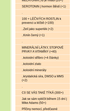
MELATONIN | to je mládí (20+)
SEROTONIN | hormon štěstí (+1)
.
100 + LÉČIVÝCH ROSTLIN k
prevenci a léčbě (+100)
..Zelí jako superlék (+2)
..Kmín černý (+1)
.
MINERÁLNÍ LÁTKY, STOPOVÉ
PRVKY A VITAMÍNY (+40)
..koloidní stříbro (+4 články)
..koloidní zlato
..koloidní minerály
..krystalická síra, DMSO a MMS
(+2)
.
C0 SE VÁS TAKÉ TÝKÁ (300+)
Jak se sám vyléčit během 15 dní |
Mike Adams (50+)
Příčiny nemocí, předčasné