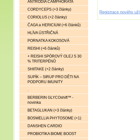
ANTRODIA CAMPHORATA
CORDYCEPS (+3 články)
Registrace nového uži
CORIOLUS (+2 články)
ČAGA a HERICIUM (+6 článků)
HLÍVA ÚSTŘIČNÁ
PORNATKA KOKOSOVÁ
REISHI (+6 článků)
+ REISHI SPÓROVÝ OLEJ S 30
% TRITERPÉNŮ
SHIITAKE (+2 články)
SUPÍK – SIRUP PRO DĚTI NA
PODPORU IMUNITY
.
BERBERIN GLYCOshift™ -
novinka
BETAGLUKAN (+3 články)
BOSWELLIA PHYTOSOME (+1)
DANSHEN CARDIO
PROBIOTIKA BIOME BOOST